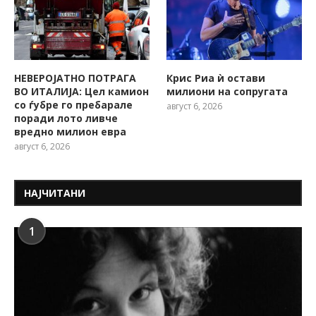
НЕВЕРОЈАТНО ПОТРАГА
Крис Риа ѝ остави
ВО ИТАЛИЈА: Цел камион
милиони на сопругата
со ѓубре го пребарале
август 6, 2026
поради лото ливче
вредно милион евра
август 6, 2026
НАЈЧИТАНИ
1