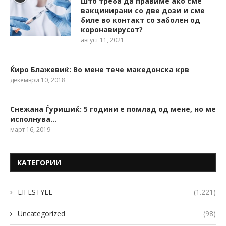
Што треба да правиме ако сме
вакцинирани со две дози и сме
биле во контакт со заболен од
коронавирусот?
август 11, 2021
Ќиро Блажевиќ: Во мене тече македонска крв
декември 10, 2018
Снежана Ѓуришиќ: 5 години е помлад од мене, но ме
исполнува…
март 16, 2019
КАТЕГОРИИ
LIFESTYLE
(1.221)
Uncategorized
(98)