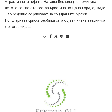
Атрактивната пејачка Наташа Беквалац го поминува
летото со својата сестра Кристина во Црна Гора, од каде
што редовно се јавуваат на социјалните мрежи.
Популарната српска Бербика сега објави нивна заедничка
фотографија …