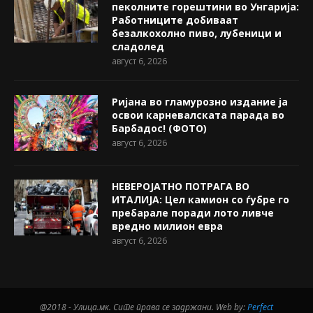
пеколните горештини во Унгарија:
Работниците добиваат
безалкохолно пиво, лубеници и
сладолед
август 6, 2026
Ријана во гламурозно издание ја
освои карневалската парада во
Барбадос! (ФОТО)
август 6, 2026
НЕВЕРОЈАТНО ПОТРАГА ВО
ИТАЛИЈА: Цел камион со ѓубре го
пребарале поради лото ливче
вредно милион евра
август 6, 2026
@2018 - Улица.мк. Сите права се задржани. Web by:
Perfect