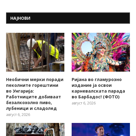
НАЈНОВИ
Необични мерки поради
Ријана во гламурозно
пеколните горештини
издание ја освои
во Унгарија:
карневалската парада
Работниците добиваат
во Барбадос! (ФОТО)
безалкохолно пиво,
август 6, 2026
лубеници и сладолед
август 6, 2026