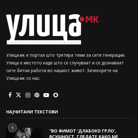
Улица.мк е портал што третира теми за сите генерации.
Улица е местото каде што се случуваат и се дознаваат
сите битни работи во нашиот живот. Зачекорете на
Улица.мк со нас.
НАЈЧИТАНИ ТЕКСТОВИ
1
“ВО ФИМОТ ‘ДЛАБОКО ГРЛО’,
ВСУШНОСТ, ГЛЕДАТЕ КАКО МЕ