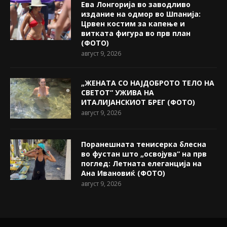
Ева Лонгорија во заводливо
издание на одмор во Шпанија:
Црвен костим за капење и
витката фигура во прв план
(ФОТО)
август 9, 2026
„ЖЕНАТА СО НАЈДОБРОТО ТЕЛО НА
СВЕТОТ“ УЖИВА НА
ИТАЛИЈАНСКИОТ БРЕГ (ФОТО)
август 9, 2026
Поранешната тенисерка блесна
во фустан што „освојува“ на прв
поглед: Летната елеганција на
Ана Ивановиќ (ФОТО)
август 9, 2026