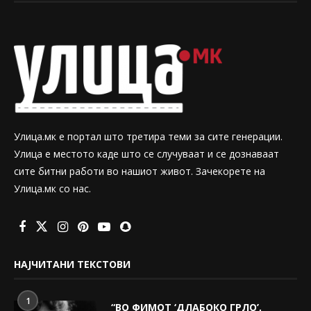
Улица.мк е портал што третира теми за сите генерации.
Улица е местото каде што се случуваат и се дознаваат
сите битни работи во нашиот живот. Зачекорете на
Улица.мк со нас.
НАЈЧИТАНИ ТЕКСТОВИ
1
“ВО ФИМОТ ‘ДЛАБОКО ГРЛО’,