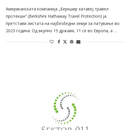
Американската компанија „Беркшир хатавеј травел
протекшн“ (Berkshire Hathaway Travel Protection) ја
претстави листата на најбезбедни земји за патување во
2023 година. Од вкупно 15 држави, 11 се во Европа, а …