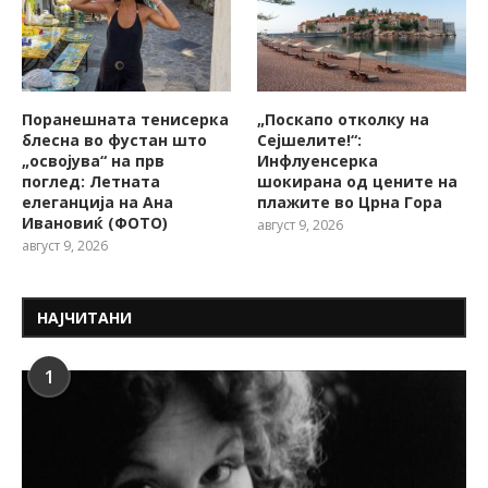
Поранешната тенисерка
„Поскапо отколку на
блесна во фустан што
Сејшелите!“:
„освојува“ на прв
Инфлуенсерка
поглед: Летната
шокирана од цените на
елеганција на Ана
плажите во Црна Гора
Ивановиќ (ФОТО)
август 9, 2026
август 9, 2026
НАЈЧИТАНИ
1