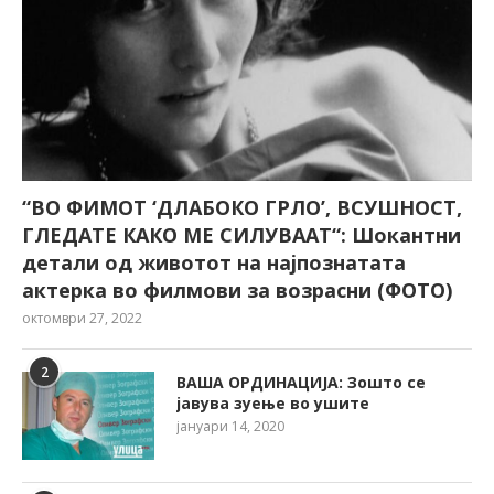
“ВО ФИМОТ ‘ДЛАБОКО ГРЛО’, ВСУШНОСТ,
ГЛЕДАТЕ КАКО МЕ СИЛУВААТ“: Шокантни
детали од животот на најпознатата
актерка во филмови за возрасни (ФОТО)
октомври 27, 2022
2
ВАША ОРДИНАЦИЈА: Зошто се
јавува зуење во ушите
јануари 14, 2020