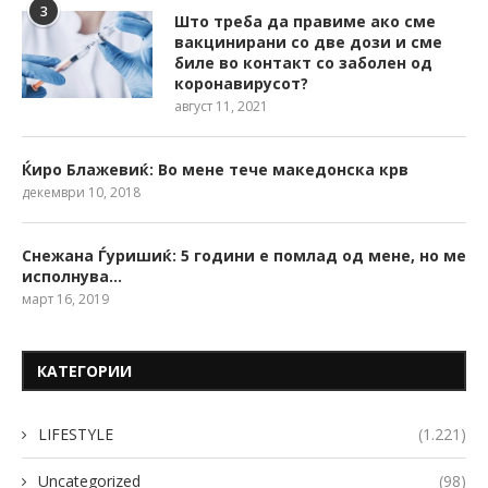
3
Што треба да правиме ако сме
вакцинирани со две дози и сме
биле во контакт со заболен од
коронавирусот?
август 11, 2021
Ќиро Блажевиќ: Во мене тече македонска крв
декември 10, 2018
Снежана Ѓуришиќ: 5 години е помлад од мене, но ме
исполнува…
март 16, 2019
КАТЕГОРИИ
LIFESTYLE
(1.221)
Uncategorized
(98)