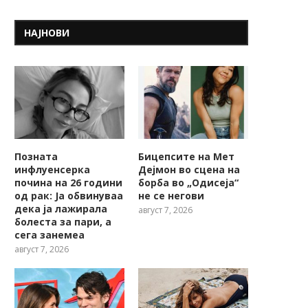
НАЈНОВИ
Позната
Бицепсите на Мет
инфлуенсерка
Дејмон во сцена на
почина на 26 години
борба во „Одисеја“
од рак: Ја обвинуваа
не се негови
дека ја лажирала
август 7, 2026
болеста за пари, а
сега занемеа
август 7, 2026