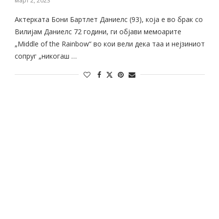
март 2, 2023
Актерката Бони Бартлет Даниелс (93), која е во брак со
Вилијам Даниелс 72 години, ги објави мемоарите
„Middle of the Rainbow“ во кои вели дека таа и нејзиниот
сопруг „никогаш …