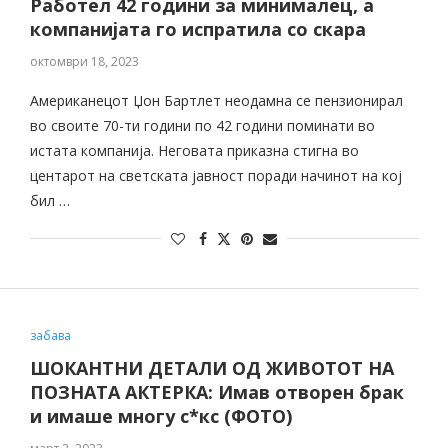
Работел 42 години за минималец, а
компанијата го испратила со скара
октомври 18, 2023
Американецот Џон Бартлет неодамна се пензионирал
во своите 70-ти години по 42 години поминати во
истата компанија. Неговата приказна стигна во
центарот на светската јавност поради начинот на кој
бил …
забава
ШОКАНТНИ ДЕТАЛИ ОД ЖИВОТОТ НА
ПОЗНАТА АКТЕРКА: Имав отворен брак
и имаше многу с*кс (ФОТО)