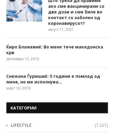
Што треба да правиме
ако сме вакцинирани со
две дози и сме биле во
контакт со заболен од
коронавирусот?
август 11, 2021
Ќиро Блажевиќ: Во мене тече македонска
крв
декември 10, 2018
Снежана Ѓуришиќ: 5 години е помлад од
мене, но ме исполнува…
март 16, 2019
КАТЕГОРИИ
LIFESTYLE
(1.221)