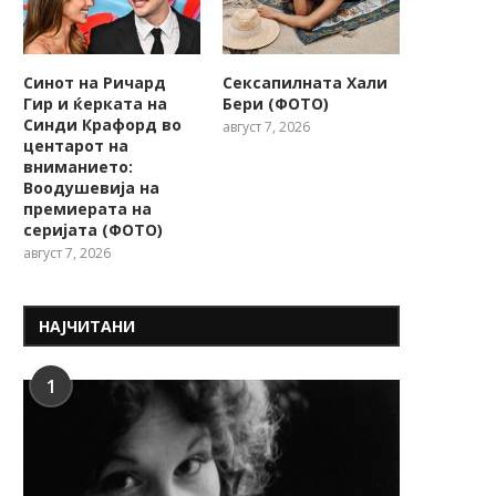
Синот на Ричард
Сексапилната Хали
Гир и ќерката на
Бери (ФОТО)
Синди Крафорд во
август 7, 2026
центарот на
вниманието:
Воодушевија на
премиерата на
серијата (ФОТО)
август 7, 2026
НАЈЧИТАНИ
1