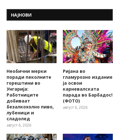
НАЈНОВИ
Необични мерки
Ријана во
поради пеколните
гламурозно издание
горештини во
ја освои
Унгарија:
карневалската
Работниците
парада во Барбадос!
добиваат
(ФОТО)
безалкохолно пиво,
август 6, 2026
лубеници и
сладолед
август 6, 2026