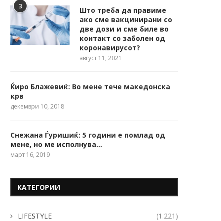
3
Што треба да правиме
ако сме вакцинирани со
две дози и сме биле во
контакт со заболен од
коронавирусот?
август 11, 2021
Ќиро Блажевиќ: Во мене тече македонска
крв
декември 10, 2018
Снежана Ѓуришиќ: 5 години е помлад од
мене, но ме исполнува…
март 16, 2019
КАТЕГОРИИ
LIFESTYLE
(1.221)