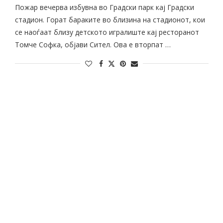
Пожар вечерва избувна во Градски парк кај Градски
стадион. Горат баракитe во близина на стадионот, кои
се наоѓаат близу детското игралиште кај ресторанот
Томче Софка, објави Сител. Ова е вторпат …