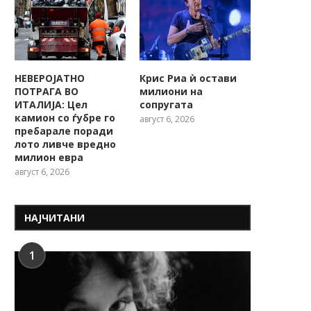
НЕВЕРОЈАТНО
Крис Риа ѝ остави
ПОТРАГА ВО
милиони на
ИТАЛИЈА: Цел
сопругата
камион со ѓубре го
август 6, 2026
пребарале поради
лото ливче вредно
милион евра
август 6, 2026
НАЈЧИТАНИ
1