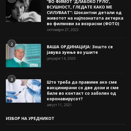
“ВО ФИМОТ ‘ДЛАБОКО ГРЛО’,
ВСУШНОСТ, ГЛЕДАТЕ КАКО МЕ
СИЛУВААТ“: Шокантни детали од
животот на најпознатата актерка
во филмови за возрасни (ФОТО)
октомври 27, 2022
2
ВАША ОРДИНАЦИЈА: Зошто се
јавува зуење во ушите
јануари 14, 2020
3
Што треба да правиме ако сме
вакцинирани со две дози и сме
биле во контакт со заболен од
коронавирусот?
август 11, 2021
ИЗБОР НА УРЕДНИКОТ