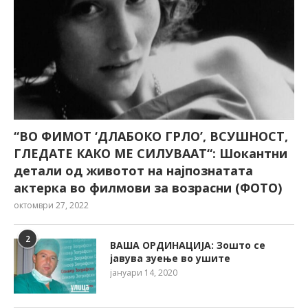
“ВО ФИМОТ ‘ДЛАБОКО ГРЛО’, ВСУШНОСТ,
ГЛЕДАТЕ КАКО МЕ СИЛУВААТ“: Шокантни
детали од животот на најпознатата
актерка во филмови за возрасни (ФОТО)
октомври 27, 2022
2
ВАША ОРДИНАЦИЈА: Зошто се
јавува зуење во ушите
јануари 14, 2020