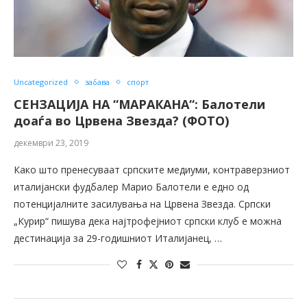
Uncategorized
забава
спорт
СЕНЗАЦИЈА НА “МАРАКАНА“: Балотели
доаѓа во Црвена Звезда? (ФОТО)
декември 23, 2019
Како што пренесуваат српските медиуми, контраверзниот
италијански фудбалер Марио Балотели е едно од
потенцијалните засилувања на Црвена Звезда. Српски
„Курир“ пишува дека најтрофејниот српски клуб е можна
дестинација за 29-годишниот Италијанец, …