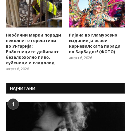
Необични мерки поради
Ријана во гламурозно
пеколните горештини
издание ја освои
во Унгарија:
карневалската парада
Работниците добиваат
во Барбадос! (ФОТО)
безалкохолно пиво,
август 6, 2026
лубеници и сладолед
август 6, 2026
НАЈЧИТАНИ
1