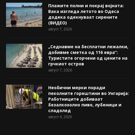
Плажите полни и покрај војната:
Вака изгледа летото во Одеса
додека одекнуваат сирените
(ВИДЕО)
август 7, 2026
„Седнавме на бесплатни лежалки,
добивме сметка од 116 евра“:
Туристите огорчени од цените на
грчкиот остров
август 7, 2026
Необични мерки поради
пеколните горештини во Унгарија:
Работниците добиваат
безалкохолно пиво, лубеници и
сладолед
август 6, 2026