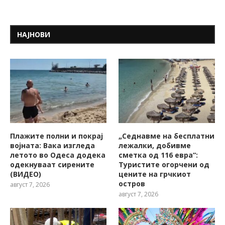
НАЈНОВИ
Плажите полни и покрај
„Седнавме на бесплатни
војната: Вака изгледа
лежалки, добивме
летото во Одеса додека
сметка од 116 евра“:
одекнуваат сирените
Туристите огорчени од
(ВИДЕО)
цените на грчкиот
остров
август 7, 2026
август 7, 2026