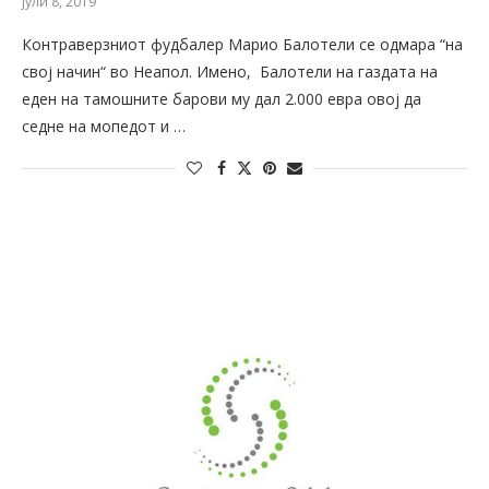
јули 8, 2019
Контраверзниот фудбалер Марио Балотели се одмара “на
свој начин“ во Неапол. Имено, Балотели на газдата на
еден на тамошните барови му дал 2.000 евра овој да
седне на мопедот и …