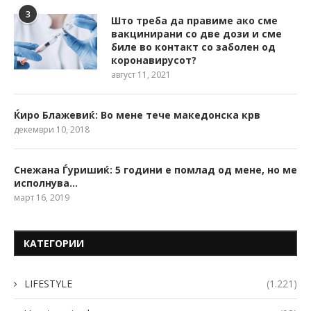
3
Што треба да правиме ако сме
вакцинирани со две дози и сме
биле во контакт со заболен од
коронавирусот?
август 11, 2021
Ќиро Блажевиќ: Во мене тече македонска крв
декември 10, 2018
Снежана Ѓуришиќ: 5 години е помлад од мене, но ме
исполнува…
март 16, 2019
КАТЕГОРИИ
LIFESTYLE
(1.221)