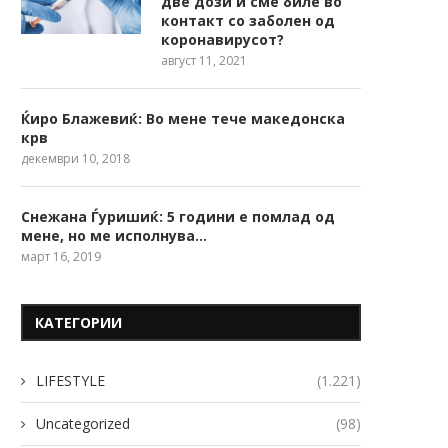
две дози и сме биле во
контакт со заболен од
коронавирусот?
август 11, 2021
Ќиро Блажевиќ: Во мене тече македонска
крв
декември 10, 2018
Снежана Ѓуришиќ: 5 години е помлад од
мене, но ме исполнува…
март 16, 2019
КАТЕГОРИИ
LIFESTYLE
(1.221)
Uncategorized
(98)