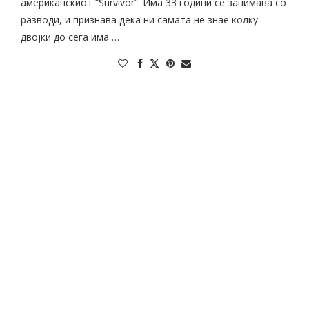
американскиот “Survivor”. Има 33 години се занимава со
разводи, и признава дека ни самата не знае колку
двојки до сега има …