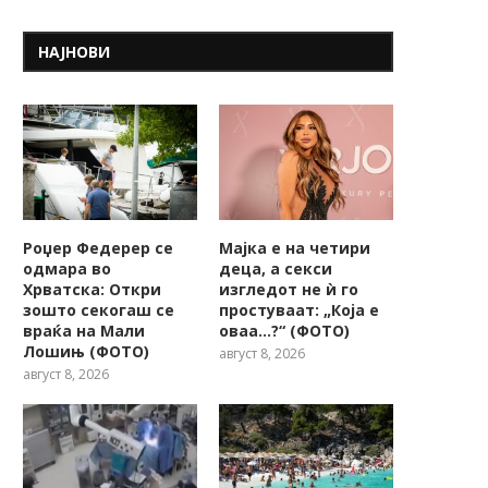
НАЈНОВИ
Роџер Федерер се
Мајка е на четири
одмара во
деца, а секси
Хрватска: Откри
изгледот не ѝ го
зошто секогаш се
простуваат: „Која е
враќа на Мали
оваа…?“ (ФОТО)
Лошињ (ФОТО)
август 8, 2026
август 8, 2026