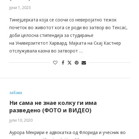
јуни 1, 2023
Тинејџерката која се соочи со неверојатно тежок
почеток во животот кога се роди во затвор во Тексас,
доби целосна стипендија за студирање
на Универзитетот Харвард. Мајката на Скај Кастнер
отслужувала казна во затворот …
забава
Ни сама не знае колку ги има
разведено (ФОТО и ВИДЕО)
јули 10, 2020
Аурора Мекрири е адвокатка од Флорида и учесник во