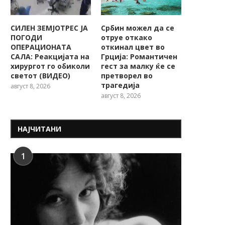
СИЛЕН ЗЕМЈОТРЕС ЈА
Србин можел да се
ПОГОДИ
отруе откако
ОПЕРАЦИОНАТА
откинал цвет во
САЛА: Реакцијата на
Грција: Романтичен
хирургот го обиколи
гест за малку ќе се
светот (ВИДЕО)
претворел во
трагедија
август 8, 2026
август 8, 2026
НАЈЧИТАНИ
1