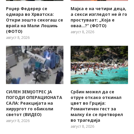
Роџер Федерер се
Мајка е на четири деца,
одмара во Хрватска:
а секси изгледот не ѝ го
Откри зошто секогаш се
простуваат: „Која е
враќа на Мали Лошињ
оваа…?“ (ФОТО)
(ФОТО)
август 8, 2026
август 8, 2026
СИЛЕН ЗЕМЈОТРЕС ЈА
Србин можел да се
ПОГОДИ ОПЕРАЦИОНАТА
отруе откако откинал
САЛА: Реакцијата на
цвет во Грција:
хирургот го обиколи
Романтичен гест за
светот (ВИДЕО)
малку ќе се претворел
во трагедија
август 8, 2026
август 8, 2026