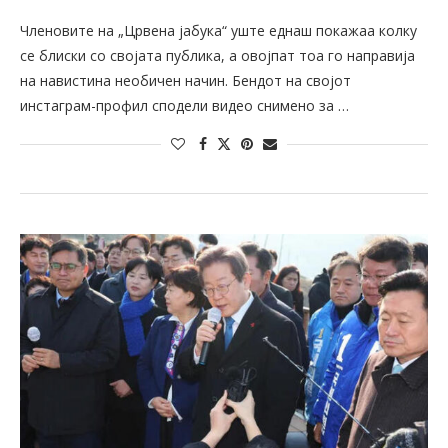
Членовите на „Црвена јабука“ уште еднаш покажаа колку
се блиски со својата публика, а овојпат тоа го направија
на навистина необичен начин. Бендот на својот
инстаграм-профил сподели видео снимено за …