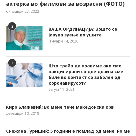
актерка во филмови за возрасни (ФОТО)
октомври 27, 2022
2
ВАША ОРДИНАЦИЈА: Зошто се
јавува зуење во ушите
јануари 14, 2020
3
Што треба да правиме ако сме
вакцинирани со две дози и сме
биле во контакт со заболен од
коронавирусот?
август 11, 2021
Ќиро Блажевиќ: Во мене тече македонска крв
декември 10, 2018
Снежана Ѓуришиќ: 5 години е помлад од мене, но ме