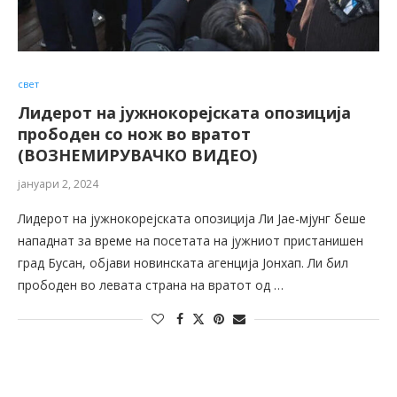
свет
Лидерот на јужнокорејската опозиција
прободен со нож во вратот
(ВОЗНЕМИРУВАЧКО ВИДЕО)
јануари 2, 2024
Лидерот на јужнокорејската опозиција Ли Јае-мјунг беше
нападнат за време на посетата на јужниот пристанишен
град Бусан, објави новинската агенција Јонхап. Ли бил
прободен во левата страна на вратот од …