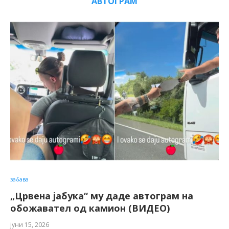
АВТОГРАМ
забава
„Црвена јабука“ му даде автограм на
обожавател од камион (ВИДЕО)
јуни 15, 2026