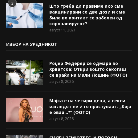
3
Што треба да правиме ако сме
вакцинирани со две дози и сме
биле во контакт со заболен од
коронавирусот?
август 11, 2021
ИЗБОР НА УРЕДНИКОТ
Роџер Федерер се одмара во
Хрватска: Откри зошто секогаш
се враќа на Мали Лошињ (ФОТО)
август 8, 2026
Мајка е на четири деца, а секси
изгледот не ѝ го простуваат: „Која
е оваа…?“ (ФОТО)
август 8, 2026
СИЛЕН ЗЕМЈОТРЕС ЈА ПОГОДИ