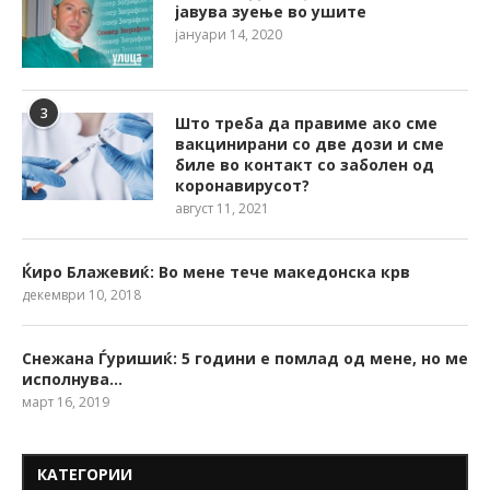
јавува зуење во ушите
јануари 14, 2020
3
Што треба да правиме ако сме
вакцинирани со две дози и сме
биле во контакт со заболен од
коронавирусот?
август 11, 2021
Ќиро Блажевиќ: Во мене тече македонска крв
декември 10, 2018
Снежана Ѓуришиќ: 5 години е помлад од мене, но ме
исполнува…
март 16, 2019
КАТЕГОРИИ