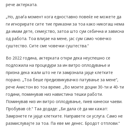
рече актерката.
„Но, доаѓа момент кога едноставно повеќе не можете да
ги игнорирате сите тие приказни за тоа како никогаш нема
да имам дете, семејство, затоа што сум себична и зависна
од работа. Тоа влијае на мене, јас сум само човечко
суштество. Сите сме човечки суштества.“
Во 2022 година, актерката откри дека неуспешно се
подложила на процедури за ин витро оплодување и
призна дека жали што не ги замрзнала јајце клетките
порано. „Тоа беше предизвикувачко патување за мене“,
рече Анистон во тоа време. „Во моите доцни 30-ти и 40-ти
години, поминував низ навистина тешки работи.
Поминував низ ин витро оплодување, пиев кинески чаеви.
Пробував сè.“ Таа додаде: „Би дала сè да ми кажат:
Замрзнете ги јајце клетките. Направете си услуга. Само не
размислувајте за тоа. Па еве ме денес. Бродот отплови.“