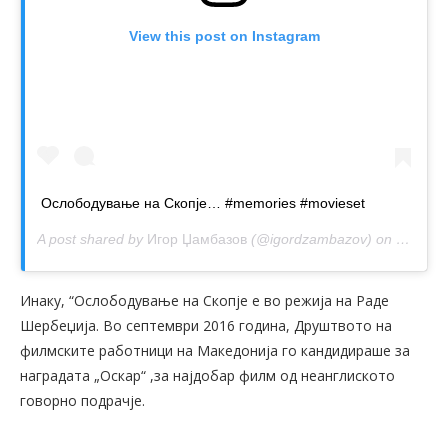
View this post on Instagram
Ослободување на Скопје… #memories #movieset
A post shared by
Игор Џамбазов
(@igordzambazov) on
Jan 5, 
Инаку, “Ослободување на Скопје е во режија на Раде
Шербеџија. Во септември 2016 година, Друштвото на
филмските работници на Македонија го кандидираше за
наградата „Оскар“ ,за најдобар филм од неанглиското
говорно подрачје.