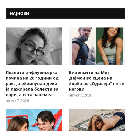
НАЈНОВИ
Позната инфлуенсерка
Бицепсите на Мет
почина на 26 години од
Дејмон во сцена на
рак: Ја обвинуваа дека
борба во „Одисеја“ не се
ја лажирала болеста за
негови
пари, а сега занемеа
август 7, 2026
август 7, 2026