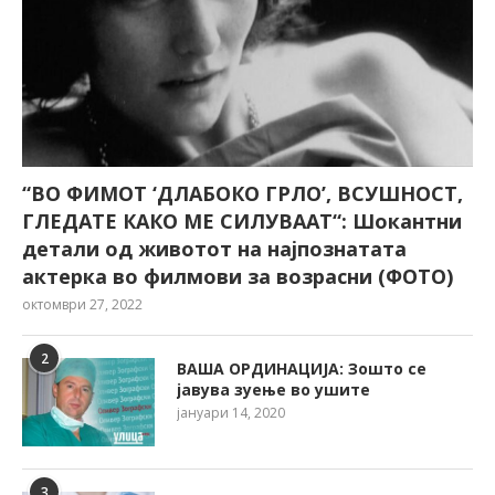
“ВО ФИМОТ ‘ДЛАБОКО ГРЛО’, ВСУШНОСТ,
ГЛЕДАТЕ КАКО МЕ СИЛУВААТ“: Шокантни
детали од животот на најпознатата
актерка во филмови за возрасни (ФОТО)
октомври 27, 2022
2
ВАША ОРДИНАЦИЈА: Зошто се
јавува зуење во ушите
јануари 14, 2020
3