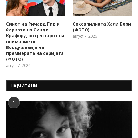
Синот на Ричард Гир и
Сексапилната Хали Бери
ќерката на Синди
(ФОТО)
Крафорд во центарот на
август 7, 2026
вниманието:
Воодушевија на
премиерата на серијата
(ФОТО)
август 7, 2026
НАЈЧИТАНИ
1