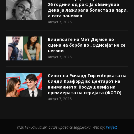
26 години од рак: Ја обвинуваа
дека ја лажирала болеста за пари,
а сега занемеа
август 7, 2026
Бицепсите на Мет Дејмон во
сцена на борба во „Одисеја“ не се
негови
август 7, 2026
Синот на Ричард Гир и ќерката на
Синди Крафорд во центарот на
вниманието: Воодушевија на
премиерата на серијата (ФОТО)
август 7, 2026
@2018 - Улица.мк. Сите права се задржани. Web by:
Perfect