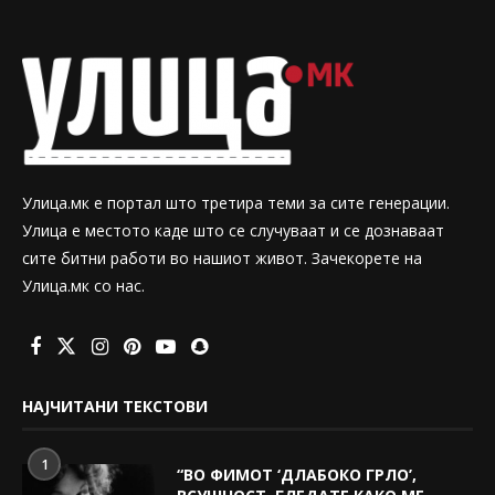
Улица.мк е портал што третира теми за сите генерации.
Улица е местото каде што се случуваат и се дознаваат
сите битни работи во нашиот живот. Зачекорете на
Улица.мк со нас.
НАЈЧИТАНИ ТЕКСТОВИ
1
“ВО ФИМОТ ‘ДЛАБОКО ГРЛО’,