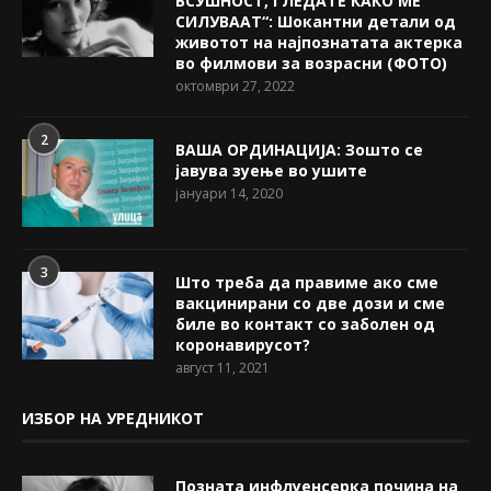
ВСУШНОСТ, ГЛЕДАТЕ КАКО МЕ
СИЛУВААТ“: Шокантни детали од
животот на најпознатата актерка
во филмови за возрасни (ФОТО)
октомври 27, 2022
2
ВАША ОРДИНАЦИЈА: Зошто се
јавува зуење во ушите
јануари 14, 2020
3
Што треба да правиме ако сме
вакцинирани со две дози и сме
биле во контакт со заболен од
коронавирусот?
август 11, 2021
ИЗБОР НА УРЕДНИКОТ
Позната инфлуенсерка почина на