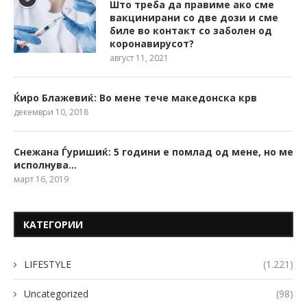
Што треба да правиме ако сме
вакцинирани со две дози и сме
биле во контакт со заболен од
коронавирусот?
август 11, 2021
Ќиро Блажевиќ: Во мене тече македонска крв
декември 10, 2018
Снежана Ѓуришиќ: 5 години е помлад од мене, но ме
исполнува…
март 16, 2019
КАТЕГОРИИ
LIFESTYLE
(1.221)
Uncategorized
(98)