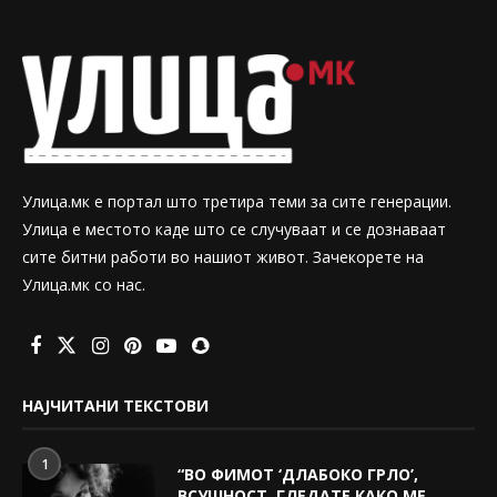
Улица.мк е портал што третира теми за сите генерации.
Улица е местото каде што се случуваат и се дознаваат
сите битни работи во нашиот живот. Зачекорете на
Улица.мк со нас.
НАЈЧИТАНИ ТЕКСТОВИ
1
“ВО ФИМОТ ‘ДЛАБОКО ГРЛО’,
ВСУШНОСТ, ГЛЕДАТЕ КАКО МЕ