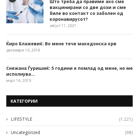
Што треба да правиме ако сме
вакцинирани со две дози и сме
биле во контакт со заболен од
коронавирусот?
август 11, 2021
Ќиро Блажевиќ: Во мене тече македонска крв
декември 10, 2018
Снежана Ѓуришиќ: 5 години е помлад од мене, но ме
исполнува…
март 16, 2019
КАТЕГОРИИ
LIFESTYLE
(1.221)
Uncategorized
(98)