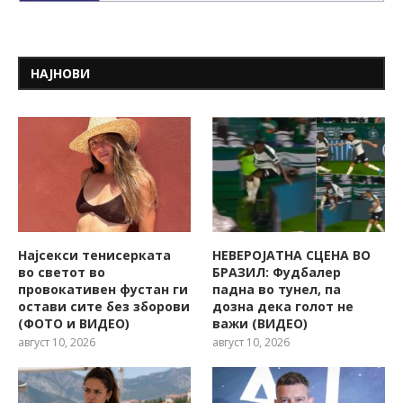
НАЈНОВИ
Најсекси тенисерката
НЕВЕРОЈАТНА СЦЕНА ВО
во светот во
БРАЗИЛ: Фудбалер
провокативен фустан ги
падна во тунел, па
остави сите без зборови
дозна дека голот не
(ФОТО и ВИДЕО)
важи (ВИДЕО)
август 10, 2026
август 10, 2026