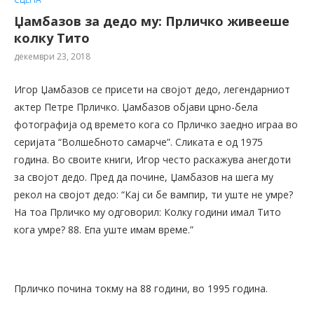
Џамбазов за дедо му: Прличко живееше
колку Тито
декември 23, 2018
Игор Џамбазов се присети на својот дедо, легендарниот
актер Петре Прличко. Џамбазов објави црно-бела
фотографија од времето кога со Прличко заедно играа во
серијата “Волшебното самарче”. Сликата е од 1975
година. Во своите книги, Игор често раскажува анегдоти
за својот дедо. Пред да почине, Џамбазов на шега му
рекол на својот дедо: “Кај си бе вампир, ти уште не умре?
На тоа Прличко му одговорил: Колку години имал Тито
кога умре? 88. Епа уште имам време.”
Прличко почина токму на 88 години, во 1995 година.