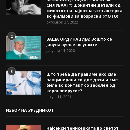
СИЛУВААТ“: Шокантни детали од
животот на најпознатата актерка
во филмови за возрасни (ФОТО)
октомври 27, 2022
2
ВАША ОРДИНАЦИЈА: Зошто се
јавува зуење во ушите
јануари 14, 2020
3
Што треба да правиме ако сме
вакцинирани со две дози и сме
биле во контакт со заболен од
коронавирусот?
август 11, 2021
ИЗБОР НА УРЕДНИКОТ
Најсекси тенисерката во светот