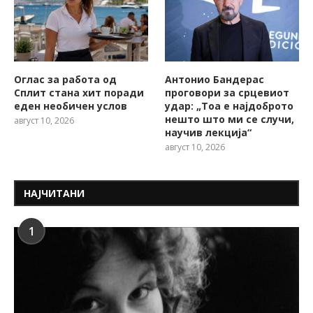
Оглас за работа од
Антонио Бандерас
Сплит стана хит поради
проговори за срцевиот
еден необичен услов
удар: „Тоа е најдоброто
нешто што ми се случи,
август 10, 2026
научив лекција“
август 10, 2026
НАЈЧИТАНИ
1