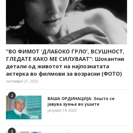
“ВО ФИМОТ ‘ДЛАБОКО ГРЛО’, ВСУШНОСТ,
ГЛЕДАТЕ КАКО МЕ СИЛУВААТ“: Шокантни
детали од животот на најпознатата
актерка во филмови за возрасни (ФОТО)
октомври 27, 2022
2
ВАША ОРДИНАЦИЈА: Зошто се
јавува зуење во ушите
јануари 14, 2020
3