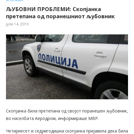
ЉУБОВНИ ПРОБЛЕМИ: Скопјанка
претепана од поранешниот љубовник
јули 14, 2019
Скопјанка била претепана од својот поранешен љубовник,
во населбата Аеродром, информираше МВР.
Четириесет и седумгодишна скопјанка пријавила дека била