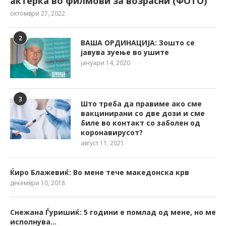
актерка во филмови за возрасни (ФОТО)
октомври 27, 2022
2
ВАША ОРДИНАЦИЈА: Зошто се
јавува зуење во ушите
јануари 14, 2020
3
Што треба да правиме ако сме
вакцинирани со две дози и сме
биле во контакт со заболен од
коронавирусот?
август 11, 2021
Ќиро Блажевиќ: Во мене тече македонска крв
декември 10, 2018
Снежана Ѓуришиќ: 5 години е помлад од мене, но ме
исполнува…