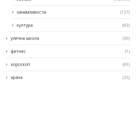
занимливости
(137)
култура
(83)
улична школа
(30)
фитнес
(1)
хороскоп
(69)
храна
(32)