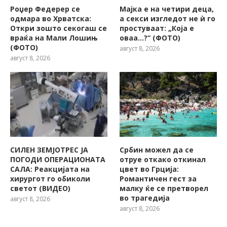
Роџер Федерер се
Мајка е на четири деца,
одмара во Хрватска:
а секси изгледот не ѝ го
Откри зошто секогаш се
простуваат: „Која е
враќа на Мали Лошињ
оваа…?“ (ФОТО)
(ФОТО)
август 8, 2026
август 8, 2026
СИЛЕН ЗЕМЈОТРЕС ЈА
Србин можел да се
ПОГОДИ ОПЕРАЦИОНАТА
отруе откако откинал
САЛА: Реакцијата на
цвет во Грција:
хирургот го обиколи
Романтичен гест за
светот (ВИДЕО)
малку ќе се претворел
во трагедија
август 8, 2026
август 8, 2026