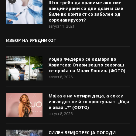
Што треба да правиме ако сме
вакцинирани со две дози и сме
биле во контакт со заболен од
коронавирусот?
август 11, 2021
ИЗБОР НА УРЕДНИКОТ
Роџер Федерер се одмара во
Хрватска: Откри зошто секогаш
се враќа на Мали Лошињ (ФОТО)
август 8, 2026
Мајка е на четири деца, а секси
изгледот не ѝ го простуваат: „Која
е оваа…?“ (ФОТО)
август 8, 2026
СИЛЕН ЗЕМЈОТРЕС ЈА ПОГОДИ