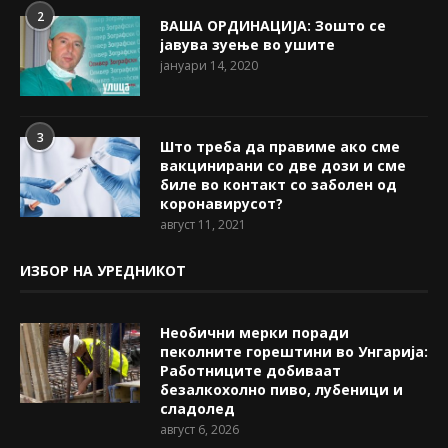
2
ВАША ОРДИНАЦИЈА: Зошто се
јавува зуење во ушите
јануари 14, 2020
3
Што треба да правиме ако сме
вакцинирани со две дози и сме
биле во контакт со заболен од
коронавирусот?
август 11, 2021
ИЗБОР НА УРЕДНИКОТ
Необични мерки поради
пеколните горештини во Унгарија:
Работниците добиваат
безалкохолно пиво, лубеници и
сладолед
август 6, 2026