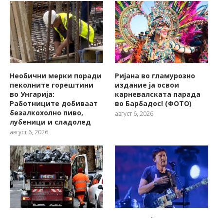
Необични мерки поради
Ријана во гламурозно
пеколните горештини
издание ја освои
во Унгарија:
карневалската парада
Работниците добиваат
во Барбадос! (ФОТО)
безалкохолно пиво,
август 6, 2026
лубеници и сладолед
август 6, 2026