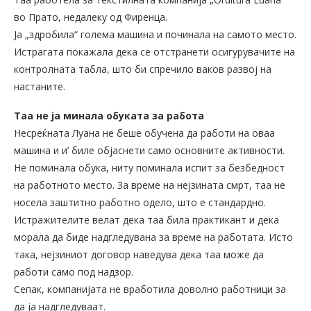
во Прато, недалеку од Фиренца.
Ја „здробила“ голема машина и починала на самото место.
Истрагата покажала дека се отстранети осигурувачите на
контролната табла, што би спречило ваков развој на
настаните.
Таа не ја минала обуката за работа
Несреќната Луана не беше обучена да работи на оваа
машина и и’ биле објаснети само основните активности.
Не поминала обука, ниту поминала испит за безбедност
на работното место. За време на нејзината смрт, таа не
носела заштитно работно одело, што е стандардно.
Истражителите велат дека таа била практикант и дека
морала да биде надгледувана за време на работата. Исто
така, нејзиниот договор наведува дека таа може да
работи само под надзор.
Сепак, компанијата не вработила доволно работници за
да ја надгледуваат.