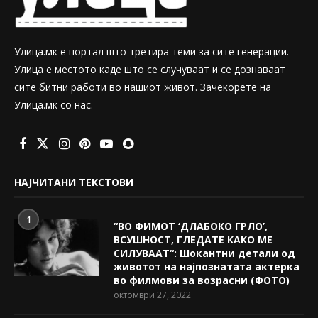
Улица.мк е портал што третира теми за сите генерации.
Улица е местото каде што се случуваат и се дознаваат
сите битни работи во нашиот живот. Зачекорете на
Улица.мк со нас.
НАЈЧИТАНИ ТЕКСТОВИ
1
“ВО ФИМОТ ‘ДЛАБОКО ГРЛО’,
ВСУШНОСТ, ГЛЕДАТЕ КАКО МЕ
СИЛУВААТ“: Шокантни детали од
животот на најпознатата актерка
во филмови за возрасни (ФОТО)
октомври 27, 2022