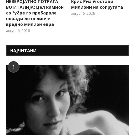
НЕВЕРОЈАТНО ПОТРАГА
Крис Риа ѝ остави
ВО ИТАЛИЈА: Цел камион
милиони на сопругата
со ѓубре го пребарале
август 6, 2026
поради лото ливче
вредно милион евра
август 6, 2026
НАЈЧИТАНИ
1