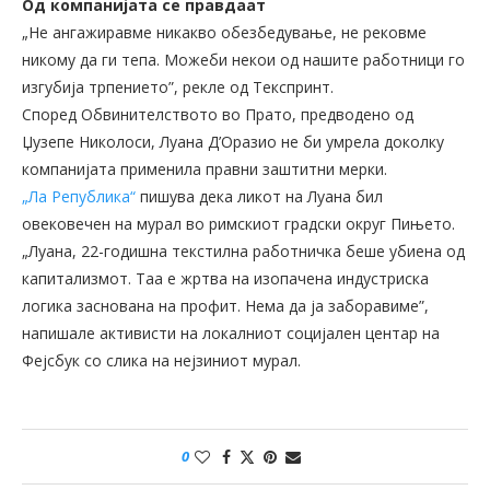
Од компанијата се правдаат
„Не ангажиравме никакво обезбедување, не рековме
никому да ги тепа. Можеби некои од нашите работници го
изгубија трпението”, рекле од Текспринт.
Според Обвинителството во Прато, предводено од
Џузепе Николоси, Луана Д’Оразио не би умрела доколку
компанијата применила правни заштитни мерки.
„Ла Република“
пишува дека ликот на Луана бил
овековечен на мурал во римскиот градски округ Пињето.
„Луана, 22-годишна текстилна работничка беше убиена од
капитализмот. Таа е жртва на изопачена индустриска
логика заснована на профит. Нема да ја заборавиме”,
напишале активисти на локалниот социјален центар на
Фејсбук со слика на нејзиниот мурал.
0