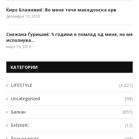
Ќиро Блажевиќ: Во мене тече македонска крв
декември 10, 2018
Снежана Ѓуришиќ: 5 години е помлад од мене, но ме
исполнува…
март 16, 2019
КАТЕГОРИИ
LIFESTYLE
(1.221)
Uncategorized
(98)
Балкан
(855)
БИЗНИС
(12)
боја на мода
(23)