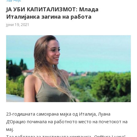
ЈА УБИ КАПИТАЛИЗМОТ: Млада
Италијанка загина на работа
јуни 19, 2021
23-годишната самохрана мајка од Италија, Луана
Д‘Орацио починала на работното место на почетокот на
мај.
Таа работела за текстилната компанија „Orditura Luana“