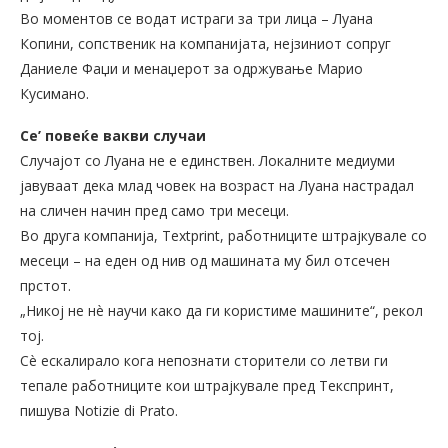
Во моментов се водат истраги за три лица – Луана
Копини, сопственик на компанијата, нејзиниот сопруг
Даниеле Фаџи и менаџерот за одржување Марио
Кусимано.
Се’ повеќе вакви случаи
Случајот со Луана не е единствен. Локалните медиуми
јавуваат дека млад човек на возраст на Луана настрадал
на сличен начин пред само три месеци.
Во друга компанија, Textprint, работниците штрајкувале со
месеци – на еден од нив од машината му бил отсечен
прстот.
„Никој не нè научи како да ги користиме машините“, рекол
тој.
Сè ескалирало кога непознати сторители со летви ги
тепале работниците кои штрајкувале пред Текспринт,
пишува Notizie di Prato.