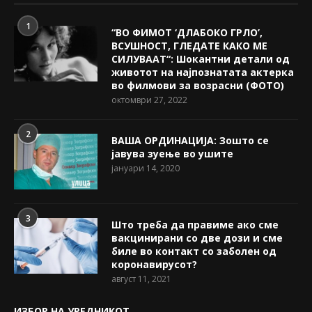
1
“ВО ФИМОТ ‘ДЛАБОКО ГРЛО’,
ВСУШНОСТ, ГЛЕДАТЕ КАКО МЕ
СИЛУВААТ“: Шокантни детали од
животот на најпознатата актерка
во филмови за возрасни (ФОТО)
октомври 27, 2022
2
ВАША ОРДИНАЦИЈА: Зошто се
јавува зуење во ушите
јануари 14, 2020
3
Што треба да правиме ако сме
вакцинирани со две дози и сме
биле во контакт со заболен од
коронавирусот?
август 11, 2021
ИЗБОР НА УРЕДНИКОТ