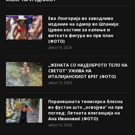
Ева Лонгорија во заводливо
издание на одмор во Шпанија:
Црвен костим за капење и
витката фигура во прв план
(ФОТО)
август 9, 2026
„ЖЕНАТА СО НАЈДОБРОТО ТЕЛО НА
СВЕТОТ“ УЖИВА НА
ИТАЛИЈАНСКИОТ БРЕГ (ФОТО)
август 9, 2026
Поранешната тенисерка блесна
во фустан што „освојува“ на прв
поглед: Летната елеганција на
Ана Ивановиќ (ФОТО)
август 9, 2026