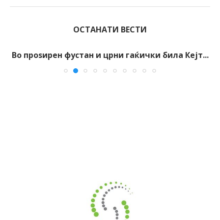
ОСТАНАТИ ВЕСТИ
Во проѕирен фустан и црни гаќички била Кејт...