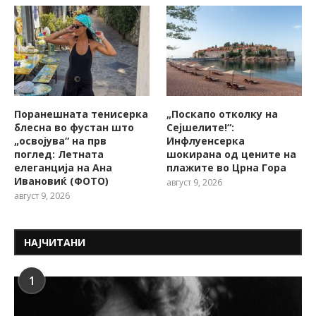
Поранешната тенисерка
„Поскапо отколку на
блесна во фустан што
Сејшелите!“:
„освојува“ на прв
Инфлуенсерка
поглед: Летната
шокирана од цените на
елеганција на Ана
плажите во Црна Гора
Ивановиќ (ФОТО)
август 9, 2026
август 9, 2026
НАЈЧИТАНИ
1