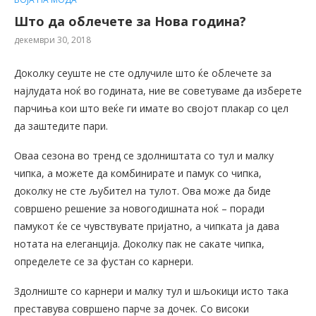
Што да облечете за Нова година?
декември 30, 2018
Доколку сеуште не сте одлучиле што ќе облечете за
најлудата ноќ во годината, ние ве советуваме да изберете
парчиња кои што веќе ги имате во својот плакар со цел
да заштедите пари.
Оваа сезона во тренд се здолништата со тул и малку
чипка, а можете да комбинирате и памук со чипка,
доколку не сте љубител на тулот. Ова може да биде
совршено решение за новогодишната ноќ – поради
памукот ќе се чувствувате пријатно, а чипката ја дава
нотата на елеганција. Доколку пак не сакате чипка,
определете се за фустан со карнери.
Здолниште со карнери и малку тул и шљокици исто така
преставува совршено парче за дочек. Со високи