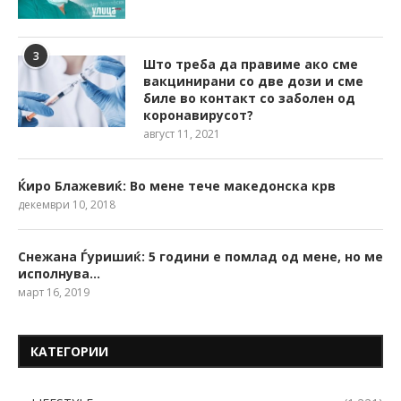
3
Што треба да правиме ако сме
вакцинирани со две дози и сме
биле во контакт со заболен од
коронавирусот?
август 11, 2021
Ќиро Блажевиќ: Во мене тече македонска крв
декември 10, 2018
Снежана Ѓуришиќ: 5 години е помлад од мене, но ме
исполнува…
март 16, 2019
КАТЕГОРИИ