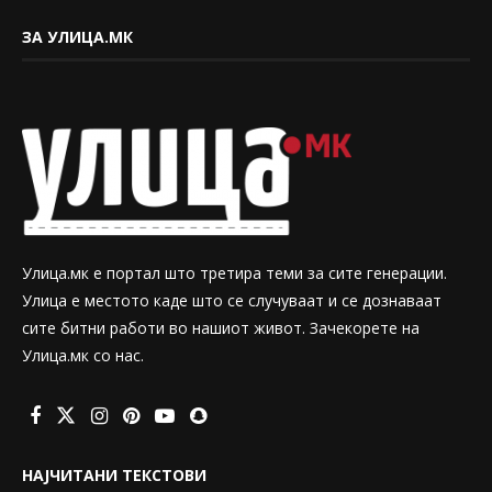
ЗА УЛИЦА.МК
Улица.мк е портал што третира теми за сите генерации.
Улица е местото каде што се случуваат и се дознаваат
сите битни работи во нашиот живот. Зачекорете на
Улица.мк со нас.
НАЈЧИТАНИ ТЕКСТОВИ