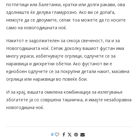
потпетици или балетанки, кратки или долги ракави, ова
здолниште ќе делува гламурозно. Ако ви се допаѓа,
немојте да се двоумите, сепак тоа можете да го носите
само на новогодишната ноќ.
Накитот е задолжителен за секоја свеченост, па и за
Новогодишната ноќ. Сепак доколку вашиот фустан има
многу украси, избегнувајте огрлици, одлучете се за
нараквица и дискретни обетки. Ако фустанот ви е
еднобоен одлучете се за покрупни детали накит, масивна
огрлица или нараквици во повеќе бои.
И за крај, вашата омилена комбинација за излегување
збогатете ја со совршена ташничка, и имајте незаборавна
новогодишна ноќ.
0