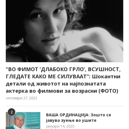
“ВО ФИМОТ ‘ДЛАБОКО ГРЛО’, ВСУШНОСТ,
ГЛЕДАТЕ КАКО МЕ СИЛУВААТ“: Шокантни
детали од животот на најпознатата
актерка во филмови за возрасни (ФОТО)
октомври 27, 2022
2
ВАША ОРДИНАЦИЈА: Зошто се
јавува зуење во ушите
јануари 14, 2020