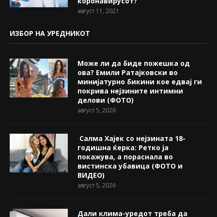
коронавирусот?
август 11, 2021
ИЗБОР НА УРЕДНИКОТ
Може ли да биде пожешкa од
ова? Емили Ратајковски во
минијатурно бикини кое едвај ги
покрива нејзините интимни
делови (ФОТО)
август 5, 2026
Салма Хајек со нејзината 18-
годишна ќерка: Ретко ја
покажува, a пораснала во
вистинска убавица (ФОТО и
ВИДЕО)
август 5, 2026
Дали клима-уредот треба да