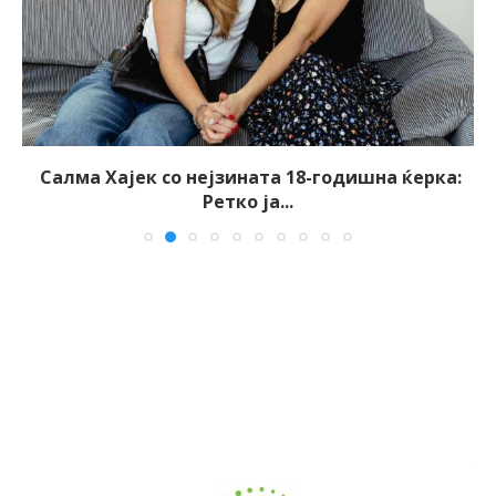
Салма Хајек со нејзината 18-годишна ќерка:
Ретко ја...