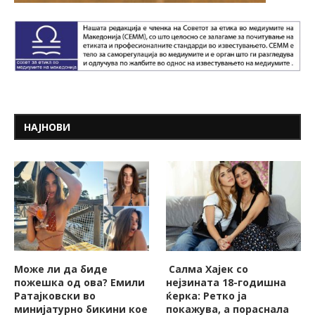
НАЈНОВИ
Може ли да биде
Салма Хајек со
пожешкa од ова? Емили
нејзината 18-годишна
Ратајковски во
ќерка: Ретко ја
минијатурно бикини кое
покажува, a пораснала