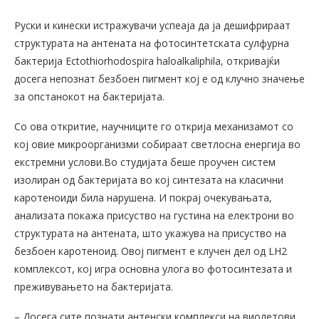
Руски и кинески истражувачи успеаја да ја дешифрираат
структурата на антената на фотосинтетската сулфурна
бактерија Ectothiorhodospira haloalkaliphila, откривајќи
досега непознат безбоен пигмент кој е од клучно значење
за опстанокот на бактеријата.
Со ова откритие, научниците го открија механизамот со
кој овие микроорганизми собираат светлосна енергија во
екстремни услови.Во студијата беше проучен систем
изолиран од бактеријата во кој синтезата на класични
каротеноиди била нарушена. И покрај очекувањата,
анализата покажа присуство на густина на електрони во
структурата на антената, што укажува на присуство на
безбоен каротеноид. Овој пигмент е клучен дел од LH2
комплексот, кој игра основна улога во фотосинтезата и
преживувањето на бактеријата.
– Досега сите познати антенски комплекси на виолетови