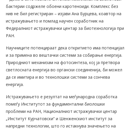
бактерии содржеле обоени каротеноиди. Комплекс без
нив не бил регистриран – изјави Ана Бурцева, коавтор на
истражувањето и помлад научен соработник на
Федералниот истражувачки центар за биотехнологија при
РАН.
Научниците потенцираат дека откритието има потенцијал
и за примена во вештачки системи за собирање енергија.
Природниот механизам на фотосинтеза, кој ја претвора
светлосната енергија во органски соединенија, би можел
да се имитира и во технолошки системи за сончева
енергија.
Истражувањето е резултат на меѓународна соработка
помеѓу Институтот за фундаментални биолошки
проблеми на РАН, Националниот истражувачки центар
„Институт Курчатовски“ и Шенженскиот институт за
напредни технологии, што го истакнува значењето на