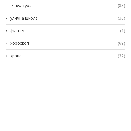
култура
(83)
улична школа
(30)
фитнес
(1)
хороскоп
(69)
храна
(32)