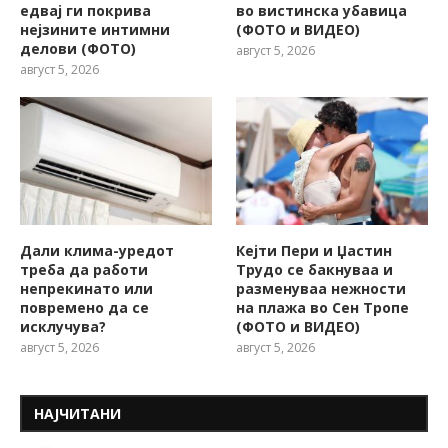
едвај ги покрива
во вистинска убавица
нејзините интимни
(ФОТО и ВИДЕО)
делови (ФОТО)
август 5, 2026
август 5, 2026
Дали клима-уредот
Кејти Пери и Џастин
треба да работи
Трудо се бакнуваа и
непрекинато или
разменуваа нежности
повремено да се
на плажа во Сен Тропе
исклучува?
(ФОТО и ВИДЕО)
август 5, 2026
август 5, 2026
НАЈЧИТАНИ