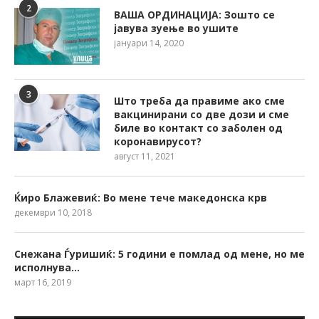
2
ВАША ОРДИНАЦИЈА: Зошто се
јавува зуење во ушите
јануари 14, 2020
3
Што треба да правиме ако сме
вакцинирани со две дози и сме
биле во контакт со заболен од
коронавирусот?
август 11, 2021
Ќиро Блажевиќ: Во мене тече македонска крв
декември 10, 2018
Снежана Ѓуришиќ: 5 години е помлад од мене, но ме
исполнува…
март 16, 2019