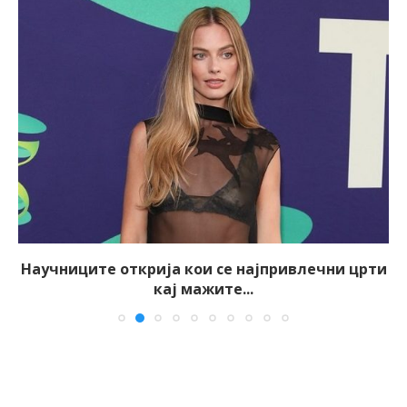
Научниците открија кои се најпривлечни црти
кај мажите...