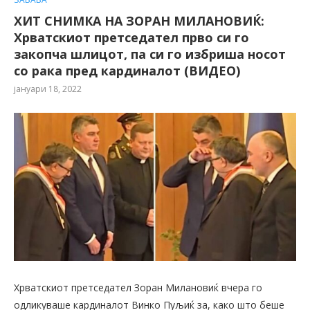
ХИТ СНИМКА НА ЗОРАН МИЛАНОВИЌ:
Хрватскиот претседател прво си го
закопча шлицот, па си го избриша носот
со рака пред кардиналот (ВИДЕО)
јануари 18, 2022
Хрватскиот претседател Зоран Милановиќ вчера го
одликуваше кардиналот Винко Пуљиќ за, како што беше