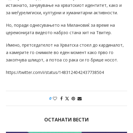
истакнато, зачувување на хрватскиот идентитет, како и
за меѓурелигиски, културни и хуманитарни активности.
Но, поради однесувањето на Милановиќ за време на
церемонијата видеото набрзо стана хит на Твитер.
Имено, претседателот на Хрватска стоел до кардиналот,
а камерите го снимиле во еден момент како прво го
закопчува шлицот, а потоа со рака си го брише носот.
https://twitter.com/i/status/1483124042437738504
0
ОСТАНАТИ ВЕСТИ