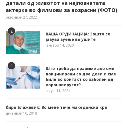
детали од животот на најпознатата
актерка во филмови за возрасни (ФОТО)
октомври 27, 2022
2
ВАША ОРДИНАЦИЈА: Зошто се
јавува зуење во ушите
јануари 14, 2020
3
Што треба да правиме ако сме
вакцинирани со две дози и сме
биле во контакт со заболен од
коронавирусот?
август 11, 2021
Ќиро Блажевиќ: Во мене тече македонска крв
декември 10, 2018