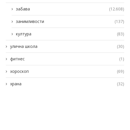
забава
(12.608)
занимливости
(137)
култура
(83)
улична школа
(30)
фитнес
(1)
хороскоп
(69)
храна
(32)