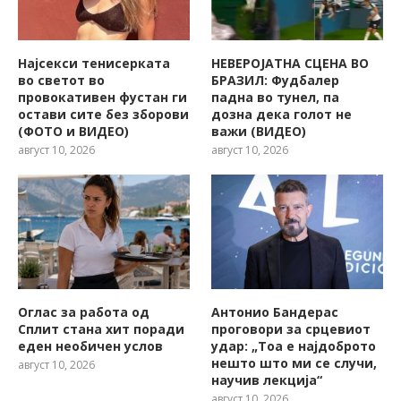
Најсекси тенисерката
НЕВЕРОЈАТНА СЦЕНА ВО
во светот во
БРАЗИЛ: Фудбалер
провокативен фустан ги
падна во тунел, па
остави сите без зборови
дозна дека голот не
(ФОТО и ВИДЕО)
важи (ВИДЕО)
август 10, 2026
август 10, 2026
Оглас за работа од
Антонио Бандерас
Сплит стана хит поради
проговори за срцевиот
еден необичен услов
удар: „Тоа е најдоброто
нешто што ми се случи,
август 10, 2026
научив лекција“
август 10, 2026