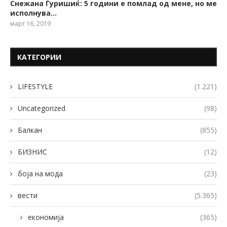
Снежана Ѓуришиќ: 5 години е помлад од мене, но ме
исполнува…
март 16, 2019
КАТЕГОРИИ
LIFESTYLE
(1.221)
Uncategorized
(98)
Балкан
(855)
БИЗНИС
(12)
боја на мода
(23)
вести
(5.365)
економија
(365)