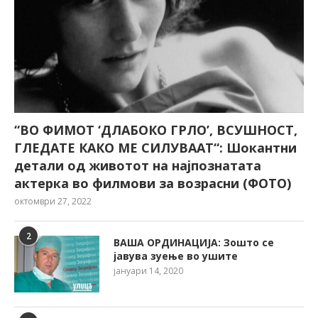
“ВО ФИМОТ ‘ДЛАБОКО ГРЛО’, ВСУШНОСТ,
ГЛЕДАТЕ КАКО МЕ СИЛУВААТ“: Шокантни
детали од животот на најпознатата
актерка во филмови за возрасни (ФОТО)
октомври 27, 2022
2
ВАША ОРДИНАЦИЈА: Зошто се
јавува зуење во ушите
јануари 14, 2020