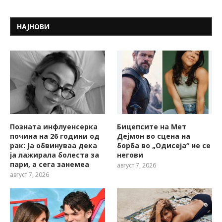
НАЈНОВИ
Позната инфлуенсерка
Бицепсите на Мет
почина на 26 години од
Дејмон во сцена на
рак: Ја обвинуваа дека
борба во „Одисеја“ не се
ја лажирала болеста за
негови
пари, а сега занемеа
август 7, 2026
август 7, 2026