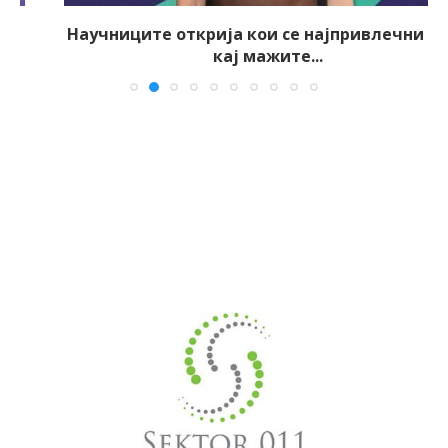
Научниците открија кои се најпривлечни црти
кај мажите...