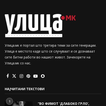
Улица.мк е портал што третира теми за сите генерации.
Улица е местото каде што се случуваат и се дознаваат
сите битни работи во нашиот живот. Зачекорете на
Улица.мк со нас.
НАЈЧИТАНИ ТЕКСТОВИ
1
“ВО ФИМОТ ‘ДЛАБОКО ГРЛО’,