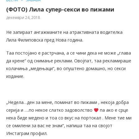
(ФОТО) Лила супер-секси во пижами
декември 24, 2018
Не запираат ангажманите на атрактивната водителка
Лила Филиповска пред Нова година.
Таа постојано е растрчана, а се чини дека не може „глава
да крене“ од снимање реклами. Овојпат, таа рекламираше
колачиња „медењаци“, во опуштено домашно, но секси
издание.
„Недела…ден за мене, поминат во пижами , некоја добра
серија и ….по некое слатко задоволство
па ако е срце
нека биде медено и тоа со вкус на портокал . Мене тие ми
се омилени за вас не знам“, напиша таа на својот
Инстаграм профил.