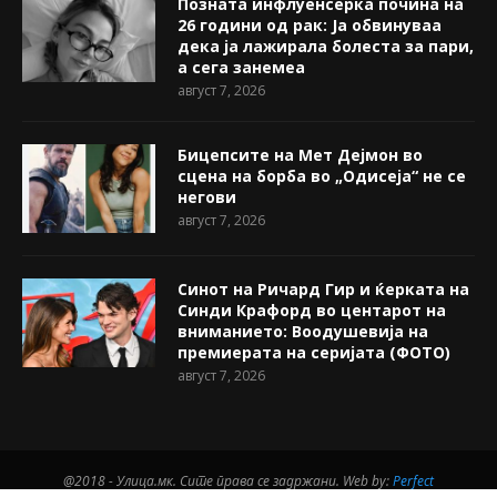
Позната инфлуенсерка почина на
26 години од рак: Ја обвинуваа
дека ја лажирала болеста за пари,
а сега занемеа
август 7, 2026
Бицепсите на Мет Дејмон во
сцена на борба во „Одисеја“ не се
негови
август 7, 2026
Синот на Ричард Гир и ќерката на
Синди Крафорд во центарот на
вниманието: Воодушевија на
премиерата на серијата (ФОТО)
август 7, 2026
@2018 - Улица.мк. Сите права се задржани. Web by:
Perfect