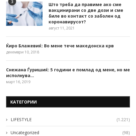
3
Што треба да правиме ако сме
вакцинирани со две дози и сме
биле во контакт со заболен од
коронавирусот?
август 11, 2021
Ќиро Блажевиќ: Во мене тече македонска крв
декември 10, 2018
Снежана Ѓуришиќ: 5 години е помлад од мене, но ме
исполнува…
март 16, 2019
КАТЕГОРИИ
LIFESTYLE
(1.221)
Uncategorized
(98)