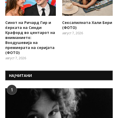
Синот на Ричард Гир и
Сексапилната Хали Бери
ќерката на Синди
(ФОТО)
Крафорд во центарот на
август 7, 2026
вниманието:
Воодушевија на
премиерата на серијата
(ФОТО)
август 7, 2026
НАЈЧИТАНИ
1