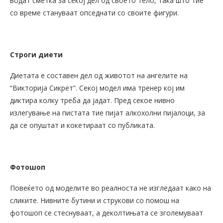
водат сметка за секој дел од своето тело, така што тие
со време стануваат опседнати со своите фигури.
Строги диети
Диетата е составен дел од животот на ангелите на
“Викторија Сикрет“. Секој модел има тренер кој им
диктира колку треба да јадат. Пред секое нивно
излегување на пистата тие пијат алкохолни пијалоци, за
да се опуштат и кокетираат со публиката.
Фотошоп
Повеќето од моделите во реалноста не изгледаат како на
сликите. Нивните бутини и струкови со помош на
фотошоп се стеснуваат, а деколтињата се зголемуваат