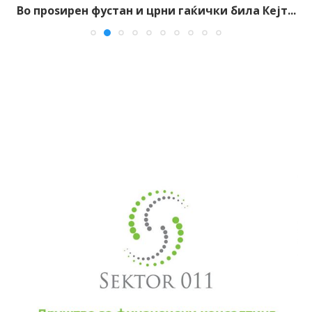
Во проѕирен фустан и црни гаќички била Кејт...