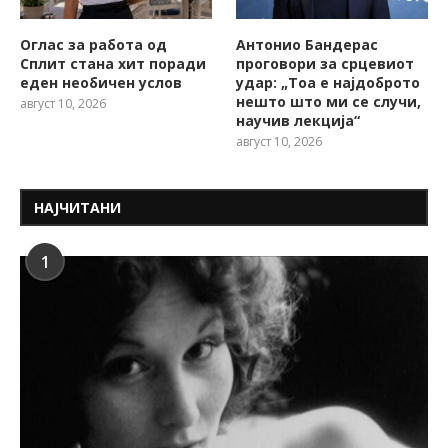
Оглас за работа од
Антонио Бандерас
Сплит стана хит поради
проговори за срцевиот
еден необичен услов
удар: „Тоа е најдоброто
нешто што ми се случи,
август 10, 2026
научив лекција“
август 10, 2026
НАЈЧИТАНИ
1