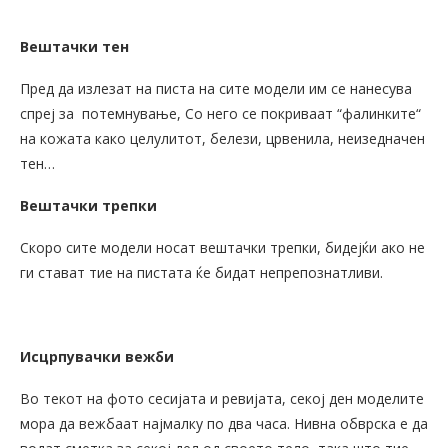
Вештачки тен
Пред да излезат на писта на сите модели им се нанесува
спреј за потемнување, Со него се покриваат “фалинките“
на кожата како целулитот, белези, црвенила, неизедначен
тен…
Вештачки трепки
Скоро сите модели носат вештачки трепки, бидејќи ако не
ги стават тие на пистата ќе бидат непрепознатливи.
Исцрпувачки вежби
Во текот на фото сесијата и ревијата, секој ден моделите
мора да вежбаат најмалку по два часа. Нивна обврска е да