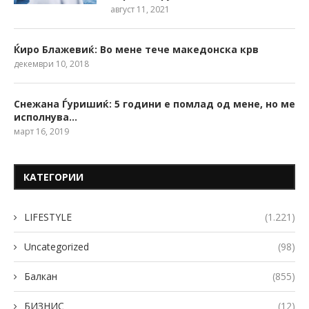
август 11, 2021
Ќиро Блажевиќ: Во мене тече македонска крв
декември 10, 2018
Снежана Ѓуришиќ: 5 години е помлад од мене, но ме
исполнува…
март 16, 2019
КАТЕГОРИИ
LIFESTYLE
(1.221)
Uncategorized
(98)
Балкан
(855)
БИЗНИС
(12)