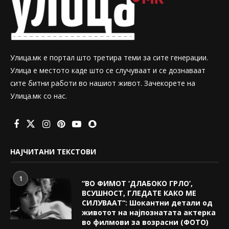
Улица.мк е портал што третира теми за сите генерации.
Улица е местото каде што се случуваат и се дознаваат
сите битни работи во нашиот живот. Зачекорете на
Улица.мк со нас.
НАЈЧИТАНИ ТЕКСТОВИ
1
“ВО ФИМОТ ‘ДЛАБОКО ГРЛО’,
ВСУШНОСТ, ГЛЕДАТЕ КАКО МЕ
СИЛУВААТ“: Шокантни детали од
животот на најпознатата актерка
во филмови за возрасни (ФОТО)