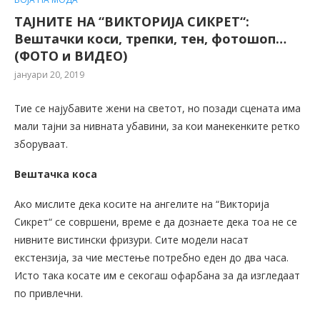
ТАЈНИТЕ НА “ВИКТОРИЈА СИКРЕТ“:
Вештачки коси, трепки, тен, фотошоп…
(ФОТО и ВИДЕО)
јануари 20, 2019
Тие се најубавите жени на светот, но позади сцената има
мали тајни за нивната убавини, за кои манекенките ретко
зборуваат.
Вештачка коса
Ако мислите дека косите на ангелите на “Викторија
Сикрет“ се совршени, време е да дознаете дека тоа не се
нивните вистински фризури. Сите модели насат
екстензија, за чие местење потребно еден до два часа.
Исто така косате им е секогаш офарбана за да изгледаат
по привлечни.