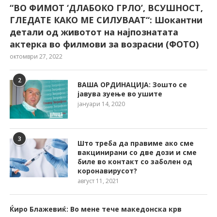
“ВО ФИМОТ ‘ДЛАБОКО ГРЛО’, ВСУШНОСТ,
ГЛЕДАТЕ КАКО МЕ СИЛУВААТ“: Шокантни
детали од животот на најпознатата
актерка во филмови за возрасни (ФОТО)
октомври 27, 2022
2
ВАША ОРДИНАЦИЈА: Зошто се
јавува зуење во ушите
јануари 14, 2020
3
Што треба да правиме ако сме
вакцинирани со две дози и сме
биле во контакт со заболен од
коронавирусот?
август 11, 2021
Ќиро Блажевиќ: Во мене тече македонска крв