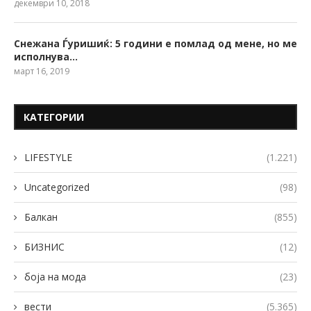
декември 10, 2018
Снежана Ѓуришиќ: 5 години е помлад од мене, но ме
исполнува…
март 16, 2019
КАТЕГОРИИ
LIFESTYLE
(1.221)
Uncategorized
(98)
Балкан
(855)
БИЗНИС
(12)
боја на мода
(23)
вести
(5.365)