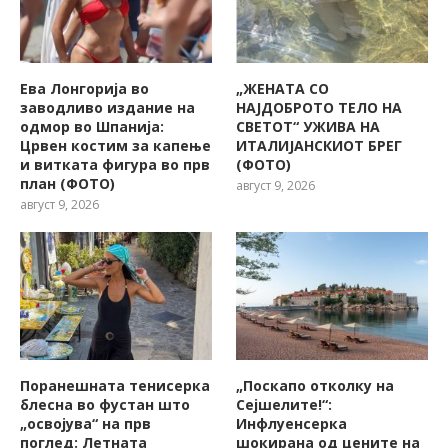
Ева Лонгорија во
„ЖЕНАТА СО
заводливо издание на
НАЈДОБРОТО ТЕЛО НА
одмор во Шпанија:
СВЕТОТ“ УЖИВА НА
Црвен костим за капење
ИТАЛИЈАНСКИОТ БРЕГ
и витката фигура во прв
(ФОТО)
план (ФОТО)
август 9, 2026
август 9, 2026
Поранешната тенисерка
„Поскапо отколку на
блесна во фустан што
Сејшелите!“:
„освојува“ на прв
Инфлуенсерка
поглед: Летната
шокирана од цените на