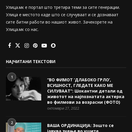
Улица.мк е портал што третира теми за сите генерации.
Улица е местото каде што се случуваат и се дознаваат
сите битни работи во нашиот живот. Зачекорете на
Улица.мк со нас.
НАЈЧИТАНИ ТЕКСТОВИ
1
“ВО ФИМОТ ‘ДЛАБОКО ГРЛО’,
ВСУШНОСТ, ГЛЕДАТЕ КАКО МЕ
СИЛУВААТ“: Шокантни детали од
животот на најпознатата актерка
во филмови за возрасни (ФОТО)
октомври 27, 2022
2
ВАША ОРДИНАЦИЈА: Зошто се
јавува зуење во ушите