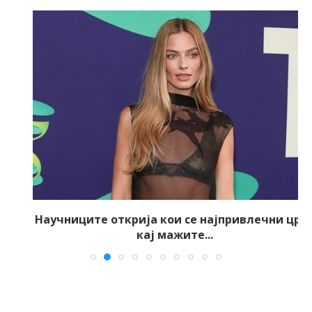
Научниците открија кои се најпривлечни црти
кај мажите...