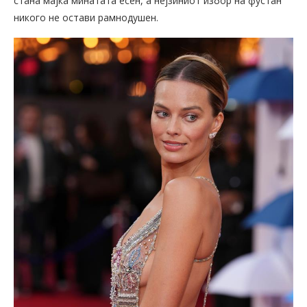
стана мајка минатата есен, а нејзиниот избор на фустан
никого не остави рамнодушен.