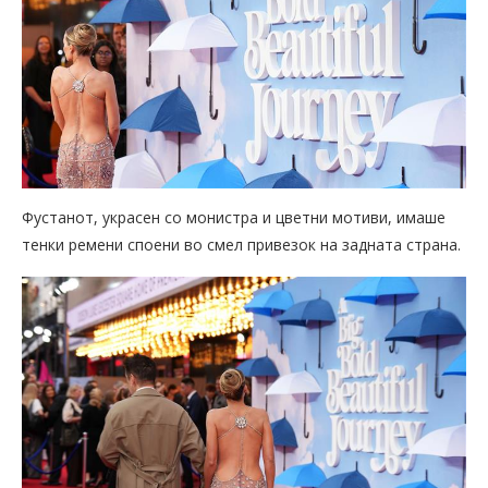
Фустанот, украсен со монистра и цветни мотиви, имаше
тенки ремени споени во смел привезок на задната страна.