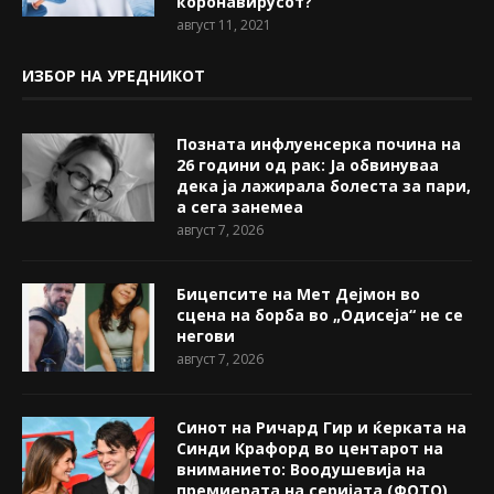
коронавирусот?
август 11, 2021
ИЗБОР НА УРЕДНИКОТ
Позната инфлуенсерка почина на
26 години од рак: Ја обвинуваа
дека ја лажирала болеста за пари,
а сега занемеа
август 7, 2026
Бицепсите на Мет Дејмон во
сцена на борба во „Одисеја“ не се
негови
август 7, 2026
Синот на Ричард Гир и ќерката на
Синди Крафорд во центарот на
вниманието: Воодушевија на
премиерата на серијата (ФОТО)