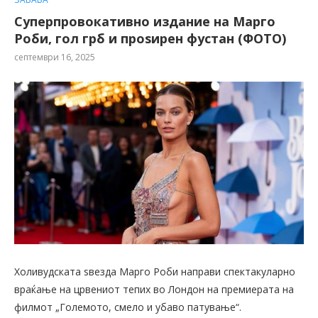
Суперпровокативно издание на Марго
Роби, гол грб и проѕирен фустан (ФОТО)
септември 16, 2025
Холивудската ѕвезда Марго Роби направи спектакуларно
враќање на црвениот тепих во Лондон на премиерата на
филмот „Големото, смело и убаво патување“.