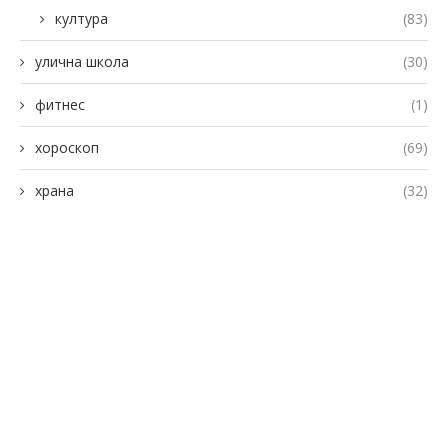
култура
(83)
улична школа
(30)
фитнес
(1)
хороскоп
(69)
храна
(32)