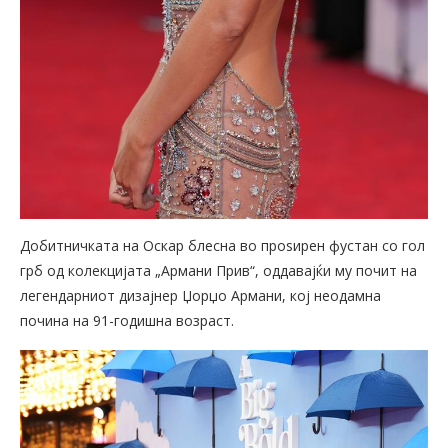
Добитничката на Оскар блесна во проѕирен фустан со гол
грб од колекцијата „Армани Прив“, оддавајќи му почит на
легендарниот дизајнер Џорџо Армани, кој неодамна
почина на 91-годишна возраст.