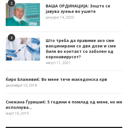
2
ВАША ОРДИНАЦИЈА: Зошто се
јавува зуење во ушите
јануари 14, 2020
3
Што треба да правиме ако сме
вакцинирани со две дози и сме
биле во контакт со заболен од
коронавирусот?
август 11, 2021
Ќиро Блажевиќ: Во мене тече македонска крв
декември 10, 2018
Снежана Ѓуришиќ: 5 години е помлад од мене, но ме
исполнува…
март 16, 2019