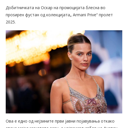
Добитничката на Оскар на промоцијата блесна во
проѕирен фустан од колекцијата„ Armani Prive“ пролет
2025.
Ова е едно од нејзините први јавни појавувања откако