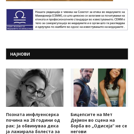
НАЈНОВИ
Позната инфлуенсерка
Бицепсите на Мет
почина на 26 години од
Дејмон во сцена на
рак: Ја обвинуваа дека
борба во „Одисеја“ не се
ја лажирала болеста за
негови