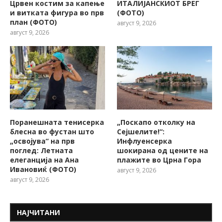
Црвен костим за капење
ИТАЛИЈАНСКИОТ БРЕГ
и витката фигура во прв
(ФОТО)
план (ФОТО)
август 9, 2026
август 9, 2026
Поранешната тенисерка
„Поскапо отколку на
блесна во фустан што
Сејшелите!“:
„освојува“ на прв
Инфлуенсерка
поглед: Летната
шокирана од цените на
елеганција на Ана
плажите во Црна Гора
Ивановиќ (ФОТО)
август 9, 2026
август 9, 2026
НАЈЧИТАНИ