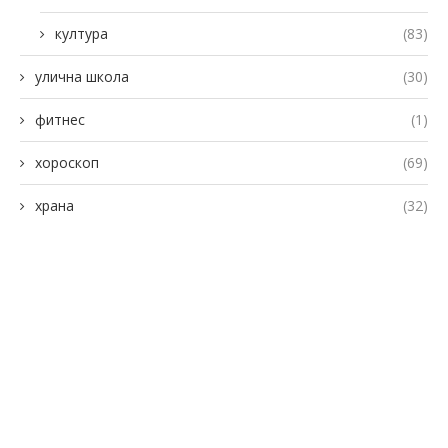
култура
(83)
улична школа
(30)
фитнес
(1)
хороскоп
(69)
храна
(32)