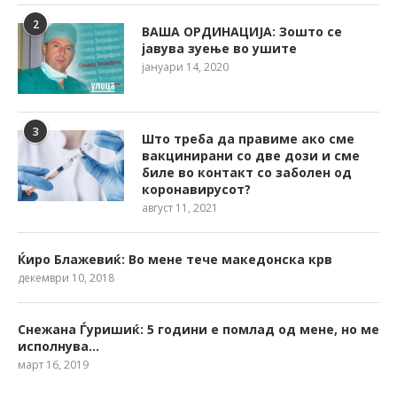
2
ВАША ОРДИНАЦИЈА: Зошто се
јавува зуење во ушите
јануари 14, 2020
3
Што треба да правиме ако сме
вакцинирани со две дози и сме
биле во контакт со заболен од
коронавирусот?
август 11, 2021
Ќиро Блажевиќ: Во мене тече македонска крв
декември 10, 2018
Снежана Ѓуришиќ: 5 години е помлад од мене, но ме
исполнува…
март 16, 2019