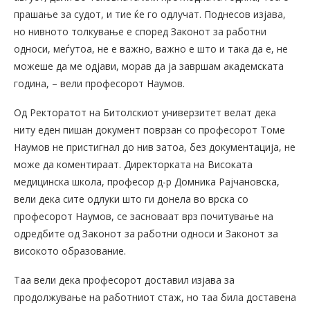
прашање за судот, и тие ќе го одлучат. Поднесов изјава,
но нивното толкување е според Законот за работни
односи, меѓутоа, не е важно, важно е што и така да е, не
можеше да ме одјави, морав да ја завршам академската
година, – вели професорот Наумов.
Од Ректоратот на Битолскиот универзитет велат дека
ниту еден пишан документ поврзан со професорот Томе
Наумов не пристигнал до нив затоа, без документација, не
може да коментираат. Директорката на Високата
медицинска школа, професор д-р Домника Рајчановска,
вели дека сите одлуки што ги донела во врска со
професорот Наумов, се засноваат врз почитување на
одредбите од Законот за работни односи и Законот за
високото образование.
Таа вели дека професорот доставил изјава за
продолжување на работниот стаж, но таа била доставена