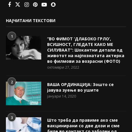
НАЈЧИТАНИ ТЕКСТОВИ
1
“ВО ФИМОТ ‘ДЛАБОКО ГРЛО’,
ВСУШНОСТ, ГЛЕДАТЕ КАКО МЕ
СИЛУВААТ“: Шокантни детали од
животот на најпознатата актерка
во филмови за возрасни (ФОТО)
октомври 27, 2022
2
ВАША ОРДИНАЦИЈА: Зошто се
јавува зуење во ушите
јануари 14, 2020
3
Што треба да правиме ако сме
вакцинирани со две дози и сме
биле во контакт со заболен од