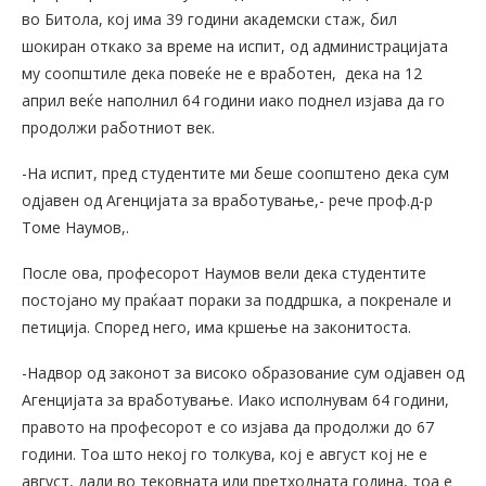
во Битола, кој има 39 години академски стаж, бил
шокиран откако за време на испит, од администрацијата
му соопштиле дека повеќе не е вработен, дека на 12
април веќе наполнил 64 години иако поднел изјава да го
продолжи работниот век.
-На испит, пред студентите ми беше соопштено дека сум
одјавен од Агенцијата за вработување,- рече проф.д-р
Томе Наумов,.
После ова, професорот Наумов вели дека студентите
постојано му праќаат пораки за поддршка, а покренале и
петиција. Според него, има кршење на законитоста.
-Надвор од законот за високо образование сум одјавен од
Агенцијата за вработување. Иако исполнувам 64 години,
правото на професорот е со изјава да продолжи до 67
години. Тоа што некој го толкува, кој е август кој не е
август, дали во тековната или претходната година, тоа е