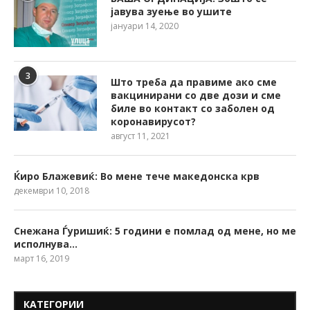
јавува зуење во ушите
јануари 14, 2020
3
Што треба да правиме ако сме
вакцинирани со две дози и сме
биле во контакт со заболен од
коронавирусот?
август 11, 2021
Ќиро Блажевиќ: Во мене тече македонска крв
декември 10, 2018
Снежана Ѓуришиќ: 5 години е помлад од мене, но ме
исполнува…
март 16, 2019
КАТЕГОРИИ