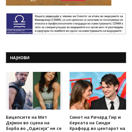
НАЈНОВИ
Бицепсите на Мет
Синот на Ричард Гир и
Дејмон во сцена на
ќерката на Синди
борба во „Одисеја“ не се
Крафорд во центарот на