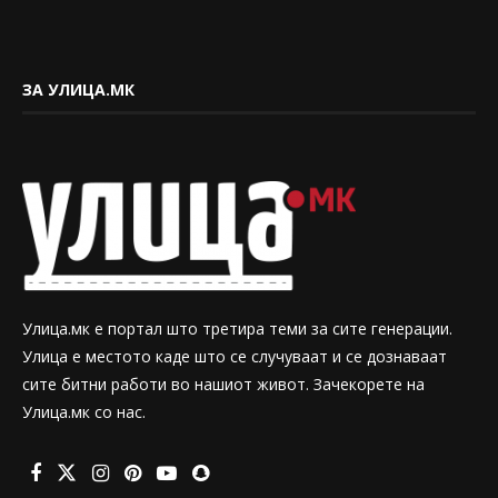
ЗА УЛИЦА.МК
Улица.мк е портал што третира теми за сите генерации.
Улица е местото каде што се случуваат и се дознаваат
сите битни работи во нашиот живот. Зачекорете на
Улица.мк со нас.