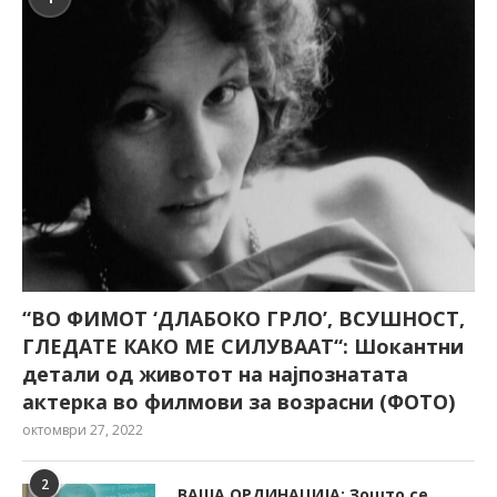
“ВО ФИМОТ ‘ДЛАБОКО ГРЛО’, ВСУШНОСТ,
ГЛЕДАТЕ КАКО МЕ СИЛУВААТ“: Шокантни
детали од животот на најпознатата
актерка во филмови за возрасни (ФОТО)
октомври 27, 2022
2
ВАША ОРДИНАЦИЈА: Зошто се