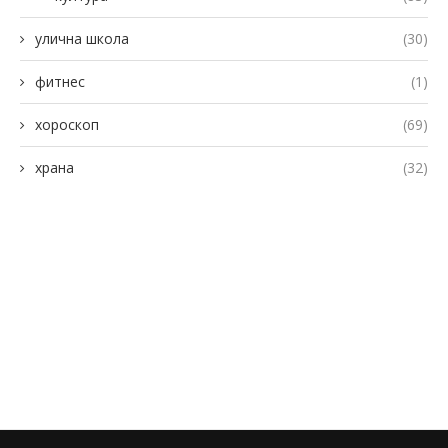
улична школа
(30)
фитнес
(1)
хороскоп
(69)
храна
(32)