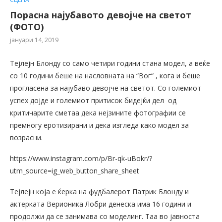
Порасна најубавото девојче на светот
(ФОТО)
јануари 14, 2019
Тејлејн Блонду со само четири години стана модел, а веќе
со 10 години беше на насловната на “Вог“ , кога и беше
прогласена за најубаво девојче на светот. Со големиот
успех дојде и големиот притисок бидејќи дел од
критичарите сметаа дека нејзините фотографии се
премногу еротизирани и дека изгледа како модел за
возрасни.
https://www.instagram.com/p/Br-qk-uBokr/?
utm_source=ig_web_button_share_sheet
Тејлејн која е ќерка на фудбалерот Патрик Блонду и
актерката Верионика Лобри денеска има 16 години и
продолжи да се занимава со моделинг. Таа во јавноста