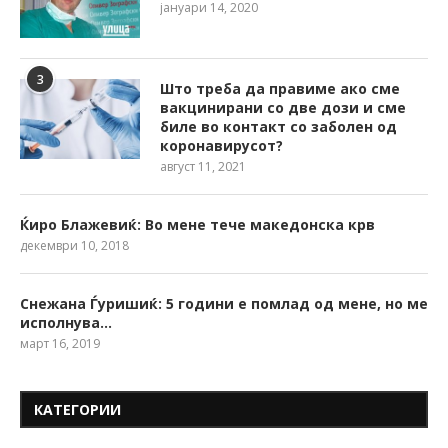
јануари 14, 2020
3
Што треба да правиме ако сме
вакцинирани со две дози и сме
биле во контакт со заболен од
коронавирусот?
август 11, 2021
Ќиро Блажевиќ: Во мене тече македонска крв
декември 10, 2018
Снежана Ѓуришиќ: 5 години е помлад од мене, но ме
исполнува…
март 16, 2019
КАТЕГОРИИ