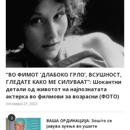
“ВО ФИМОТ ‘ДЛАБОКО ГРЛО’, ВСУШНОСТ,
ГЛЕДАТЕ КАКО МЕ СИЛУВААТ“: Шокантни
детали од животот на најпознатата
актерка во филмови за возрасни (ФОТО)
октомври 27, 2022
2
ВАША ОРДИНАЦИЈА: Зошто се
јавува зуење во ушите