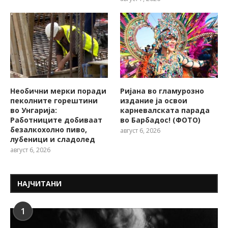
Необични мерки поради
Ријана во гламурозно
пеколните горештини
издание ја освои
во Унгарија:
карневалската парада
Работниците добиваат
во Барбадос! (ФОТО)
безалкохолно пиво,
август 6, 2026
лубеници и сладолед
август 6, 2026
НАЈЧИТАНИ
1