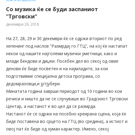
Со музика ќе се буди заспаниот
“Трговски“
декември 26, 2018
На 27, 28, 29 и 30 декември ќе се одржи вториот по ред
хепенинг под наслов “Размрдај го ГТЦ”, на кој ќе настапат
некои од нашите најголеми музички уметници, како и
млади бендови и диџеи. Посебен дел во секој од овие
денови ќе биде посветен и на најмладите, за кои
подготвивме специјална детска програма, со
дедомразовци,и јутјубери.
Минатата година заврши периодот од 10 години во кои
речиси и ништо да не се случуваше во Градскиот Трговски
Центар, а настанот е во цел да се размрда.
Настанот ќе се одржи на посебно креирана сцена, која ќе
биде поставена во срцето на ГТЦ (во средина), а истиот и
овој пат ќе биде од хуман карактер. Имено, секој