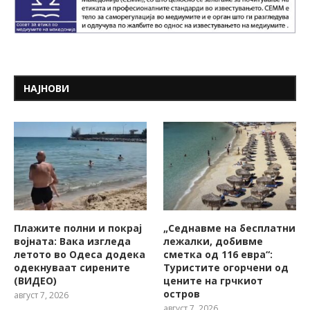
НАЈНОВИ
Плажите полни и покрај
„Седнавме на бесплатни
војната: Вака изгледа
лежалки, добивме
летото во Одеса додека
сметка од 116 евра“:
одекнуваат сирените
Туристите огорчени од
(ВИДЕО)
цените на грчкиот
остров
август 7, 2026
август 7, 2026