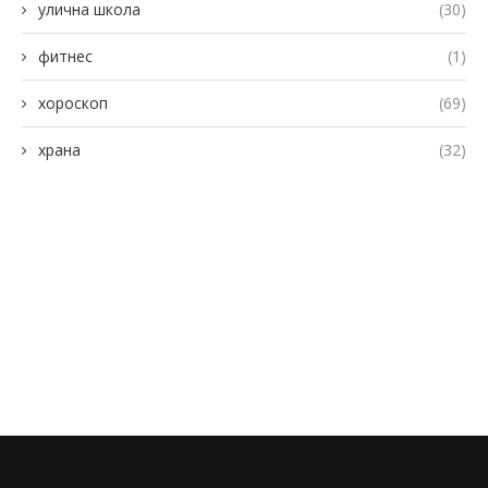
улична школа
(30)
фитнес
(1)
хороскоп
(69)
храна
(32)