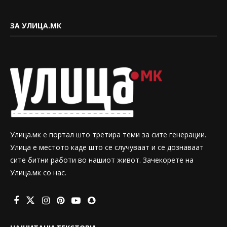
ЗА УЛИЦА.МК
Улица.мк е портал што третира теми за сите генерации.
Улица е местото каде што се случуваат и се дознаваат
сите битни работи во нашиот живот. Зачекорете на
Улица.мк со нас.