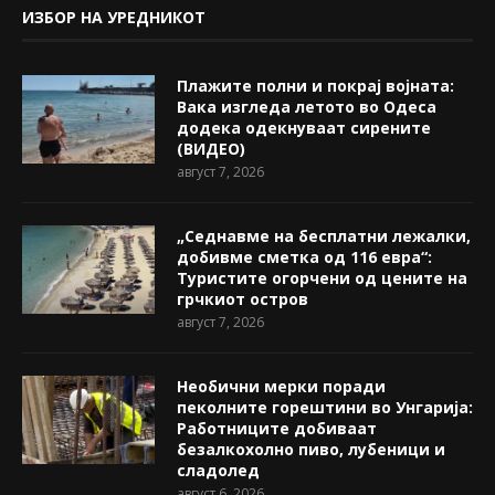
ИЗБОР НА УРЕДНИКОТ
Плажите полни и покрај војната:
Вака изгледа летото во Одеса
додека одекнуваат сирените
(ВИДЕО)
август 7, 2026
„Седнавме на бесплатни лежалки,
добивме сметка од 116 евра“:
Туристите огорчени од цените на
грчкиот остров
август 7, 2026
Необични мерки поради
пеколните горештини во Унгарија:
Работниците добиваат
безалкохолно пиво, лубеници и
сладолед
август 6, 2026