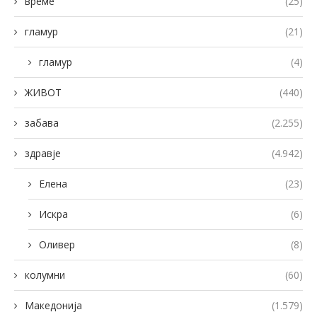
време
(25)
гламур
(21)
гламур
(4)
ЖИВОТ
(440)
забава
(2.255)
здравје
(4.942)
Елена
(23)
Искра
(6)
Оливер
(8)
колумни
(60)
Македонија
(1.579)