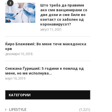
3
Што треба да правиме
ако сме вакцинирани со
две дози и сме биле во
контакт со заболен од
коронавирусот?
август 11, 2021
Ќиро Блажевиќ: Во мене тече македонска
крв
декември 10, 2018
Снежана Ѓуришиќ: 5 години е помлад од
мене, но ме исполнува…
март 16, 2019
КАТЕГОРИИ
LIFESTYLE
(1.221)