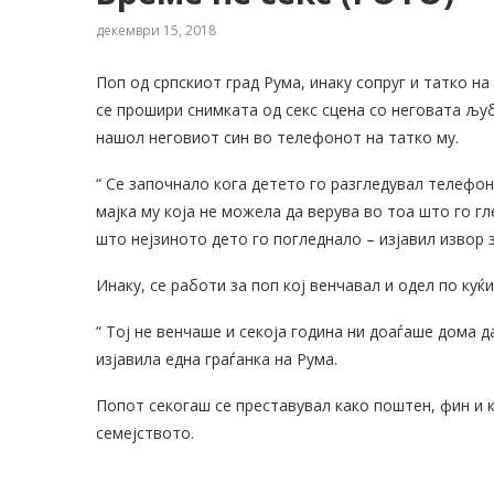
декември 15, 2018
Поп од српскиот град Рума, инаку сопруг и татко на
се прошири снимката од секс сцена со неговата љу
нашол неговиот син во телефонот на татко му.
“ Се започнало кога детето го разгледувал телефо
мајка му која не можела да верува во тоа што го гл
што нејзиното дето го погледнало – изјавил извор з
Инаку, се работи за поп кој венчавал и одел по куќ
“ Тој не венчаше и секоја година ни доаѓаше дома д
изјавила една граѓанка на Рума.
Попот секогаш се преставувал како поштен, фин и к
семејството.