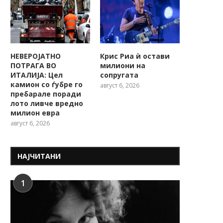
НЕВЕРОЈАТНО
Крис Риа ѝ остави
ПОТРАГА ВО
милиони на
ИТАЛИЈА: Цел
сопругата
камион со ѓубре го
август 6, 2026
пребарале поради
лото ливче вредно
милион евра
август 6, 2026
НАЈЧИТАНИ
1