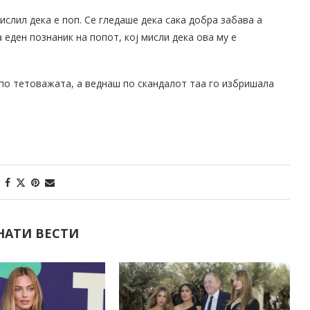
ислил дека е поп. Се гледаше дека сака добра забава а
 еден познаник на попот, кој мисли дека ова му е
 по тетоважата, а веднаш по скандалот таа го избришала
НАТИ ВЕСТИ