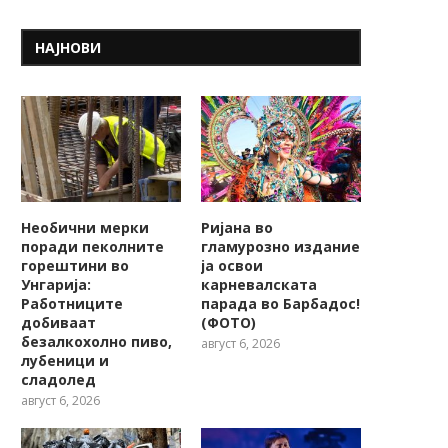
НАЈНОВИ
Необични мерки
Ријана во
поради пеколните
гламурозно издание
горештини во
ја освои
Унгарија:
карневалската
Работниците
парада во Барбадос!
добиваат
(ФОТО)
безалкохолно пиво,
август 6, 2026
лубеници и
сладолед
август 6, 2026