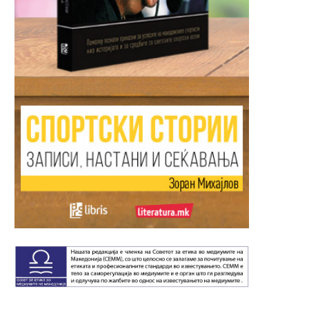
Кафе 1 евро, ноќевање 35 евра:
Зошто жените во Југос
Ова е...
можеа да јадат пити