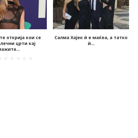
 ѝ е маќеа, а татко
Млада манекенка пронајдена
ѝ...
мртва во својот стан во...