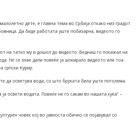
 малолетно дете, е главна тема во Србија откако низ градот
бовница. Да биде работата уште побизарна, видеото го
нот на татко му и дошол до видеото. Веднаш го покажал на
еда. Не се знае дали повеќе ја шокирало видеото или тоа
а српски Курир.
ите да осветува вода, со што бруката била уште поголема.
а ја освети водата. Повеќе не го сакам во нашата куќа“ –
ултурен човек кој во јавноста обично се појавувал со