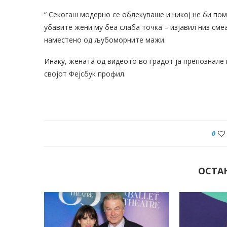
“ Секогаш модерно се облекуваше и никој не би пом
убавите жени му беа слаба точка – изјавил низ смеа
наместено од љубоморните мажи.
Инаку, жената од видеото во градот ја препознале
својот Фејсбук профил.
0
ОСТА