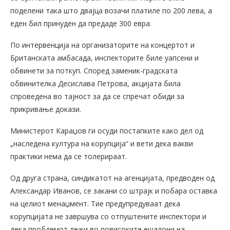
поделени така што двајца возачи платиле по 200 лева, а
еден бил принуден да предаде 300 евра.
По интервенција на организаторите на концертот и
Британската амбасада, инспекторите биле уапсени и
обвинети за поткуп. Според заменик-градската
обвинителка Десислава Петрова, акцијата била
спроведена во тајност за да се спречат обиди за
прикривање докази.
Министерот Караџов ги осуди постапките како дел од
„наследена култура на корупција“ и вети дека вакви
практики нема да се толерираат.
Од друга страна, синдикатот на агенцијата, предводен од
Александар Иванов, се закани со штрајк и побара оставка
на целиот менаџмент. Тие предупредуваат дека
корупцијата не завршува со отпуштените инспектори и
дека проблемот лежи во повисоките ешалони на