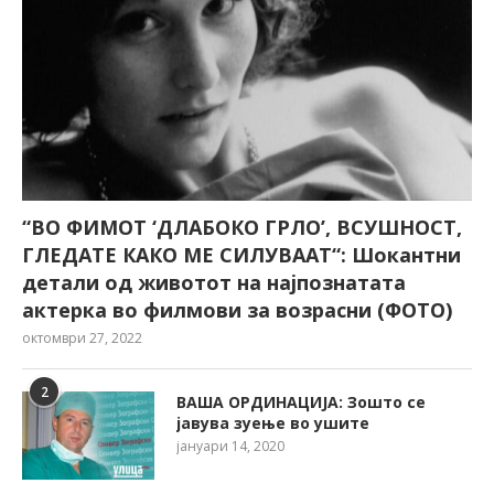
“ВО ФИМОТ ‘ДЛАБОКО ГРЛО’, ВСУШНОСТ,
ГЛЕДАТЕ КАКО МЕ СИЛУВААТ“: Шокантни
детали од животот на најпознатата
актерка во филмови за возрасни (ФОТО)
октомври 27, 2022
2
ВАША ОРДИНАЦИЈА: Зошто се
јавува зуење во ушите
јануари 14, 2020