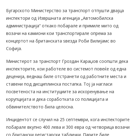
Бугарското Министерство за транспорт отпушти двајца
инспектори од Извршната агенција „Автомобилска
администрација“ откако побарале и примиле мито од
возачи на камиони кои транспортирале опрема за
концертот на британската ѕвезда Роби Вилијамс во
Софија.
Министерот за транспорт Гроздан Караџов соопшти дека
инспекторите, кои работеле во системот повеќе од една
деценија, веднаш биле отстранети од работните места и
ставени под дисциплинска постапка. Тој ја нагласи
посветеноста на институциите за искоренување на
корупцијата и дека соработката со полицијата и
обвинителството била целосна.
Инцидентот се случил на 25 септември, кога инспекторите
побарале вкупно 400 лева и 300 евра од четворица возачи
со британски регистарски таблички. Парите биле