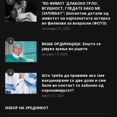
1
“ВО ФИМОТ ‘ДЛАБОКО ГРЛО’,
ВСУШНОСТ, ГЛЕДАТЕ КАКО МЕ
СИЛУВААТ“: Шокантни детали од
животот на најпознатата актерка
во филмови за возрасни (ФОТО)
октомври 27, 2022
2
ВАША ОРДИНАЦИЈА: Зошто се
јавува зуење во ушите
јануари 14, 2020
3
Што треба да правиме ако сме
вакцинирани со две дози и сме
биле во контакт со заболен од
коронавирусот?
август 11, 2021
ИЗБОР НА УРЕДНИКОТ