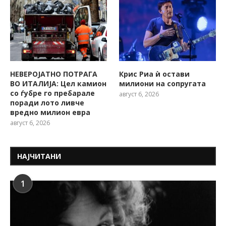
НЕВЕРОЈАТНО ПОТРАГА
Крис Риа ѝ остави
ВО ИТАЛИЈА: Цел камион
милиони на сопругата
со ѓубре го пребарале
август 6, 2026
поради лото ливче
вредно милион евра
август 6, 2026
НАЈЧИТАНИ
1