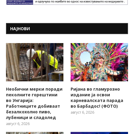
НАЈНОВИ
Необични мерки поради
Ријана во гламурозно
пеколните горештини
издание ја освои
во Унгарија:
карневалската парада
Работниците добиваат
во Барбадос! (ФОТО)
безалкохолно пиво,
август 6, 2026
лубеници и сладолед
август 6, 2026