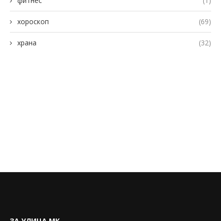
фитнес
(1)
хороскоп
(69)
храна
(32)
ЗА УЛИЦА.МК