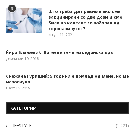
3
Што треба да правиме ако сме
вакцинирани со две дози и сме
биле во контакт со заболен од
коронавирусот?
август 11, 2021
Ќиро Блажевиќ: Во мене тече македонска крв
декември 10, 2018
Снежана Ѓуришиќ: 5 години е помлад од мене, но ме
исполнува…
март 16, 2019
КАТЕГОРИИ
LIFESTYLE
(1.221)