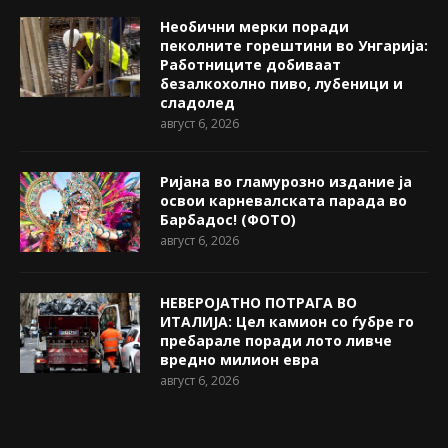
Необични мерки поради
пеколните горештини во Унгарија:
Работниците добиваат
безалкохолно пиво, лубеници и
сладолед
август 6, 2026
Ријана во гламурозно издание ја
освои карневалската парада во
Барбадос! (ФОТО)
август 6, 2026
НЕВЕРОЈАТНО ПОТРАГА ВО
ИТАЛИЈА: Цел камион со ѓубре го
пребарале поради лото ливче
вредно милион евра
август 6, 2026