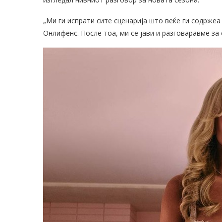
„Ми ги испрати сите сценарија што веќе ги содржеа 
Онлифенс. После тоа, ми се јави и разговаравме за с