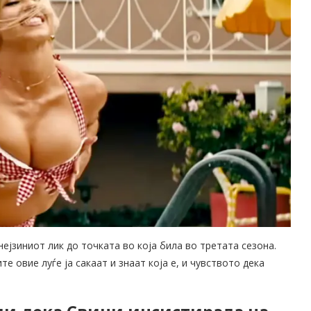
ејзиниот лик до точката во која била во третата сезона.
е овие луѓе ја сакаат и знаат која е, и чувството дека