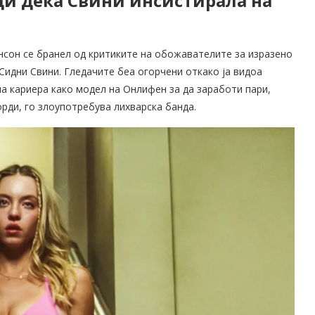
ди дека Свини инсистирала на
нсон се бранел од критиките на обожавателите за изразено
 Сидни Свини. Гледачите беа огорчени откако ја видоа
на кариера како модел на Онлифен за да заработи пари,
лорди, го злоупотребува лихварска банда.