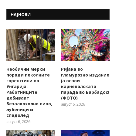
НАЈНОВИ
Необични мерки
Ријана во
поради пеколните
гламурозно издание
горештини во
ја освои
Унгарија:
карневалската
Работниците
парада во Барбадос!
добиваат
(ФОТО)
безалкохолно пиво,
август 6, 2026
лубеници и
сладолед
август 6, 2026