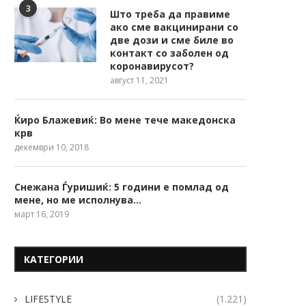
3
Што треба да правиме
ако сме вакцинирани со
две дози и сме биле во
контакт со заболен од
коронавирусот?
август 11, 2021
Ќиро Блажевиќ: Во мене тече македонска
крв
декември 10, 2018
Снежана Ѓуришиќ: 5 години е помлад од
мене, но ме исполнува…
март 16, 2019
КАТЕГОРИИ
LIFESTYLE
(1.221)