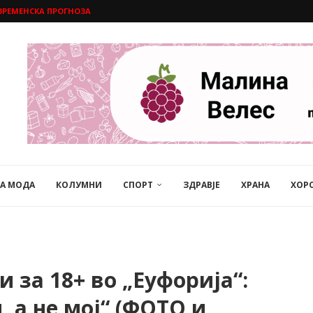
ВРЕМЕНСКА ПРОГНОЗА
НА МОДА
КОЛУМНИ
СПОРТ
ЗДРАВЈЕ
ХРАНА
ХОР
 за 18+ во „Еуфорија“:
, а не мој“ (ФОТО и