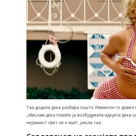
Таа додала дека разбира зошто Левинсон го довел н
„Мислам дека повеќе ја возбудувала идејата дека сит
нејзиниот свет не е мал“, рекла таа.