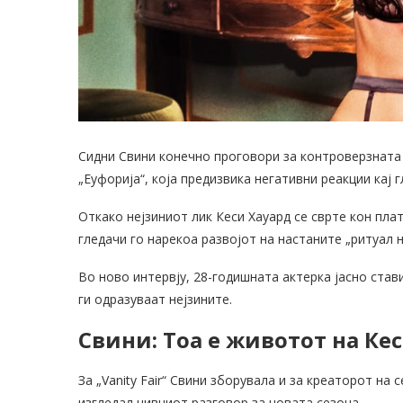
Сидни Свини конечно проговори за контроверзната 
„Еуфорија“, која предизвика негативни реакции кај 
Откако нејзиниот лик Кеси Хауард се сврте кон пл
гледачи го нарекоа развојот на настаните „ритуал 
Во ново интервју, 28-годишната актерка јасно став
ги одразуваат нејзините.
Свини: Тоа е животот на Кес
За „Vanity Fair“ Свини зборувала и за креаторот на
изгледал нивниот разговор за новата сезона.