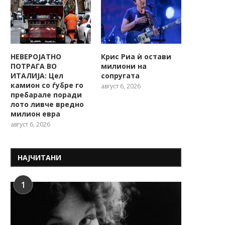
НЕВЕРОЈАТНО
Крис Риа ѝ остави
ПОТРАГА ВО
милиони на
ИТАЛИЈА: Цел
сопругата
камион со ѓубре го
август 6, 2026
пребарале поради
лото ливче вредно
милион евра
август 6, 2026
НАЈЧИТАНИ
1