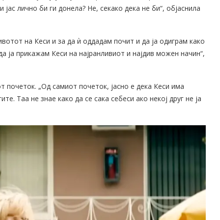
 јас лично би ги донела? Не, секако дека не би“, објаснила
ивотот на Кеси и за да ѝ оддадам почит и да ја одиграм како
да ја прикажам Кеси на најранливиот и најдив можен начин“,
т почеток. „Од самиот почеток, јасно е дека Кеси има
те. Таа не знае како да се сака себеси ако некој друг не ја