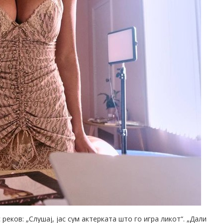
 реков: „Слушај, јас сум актерката што го игра ликот“. „Дали