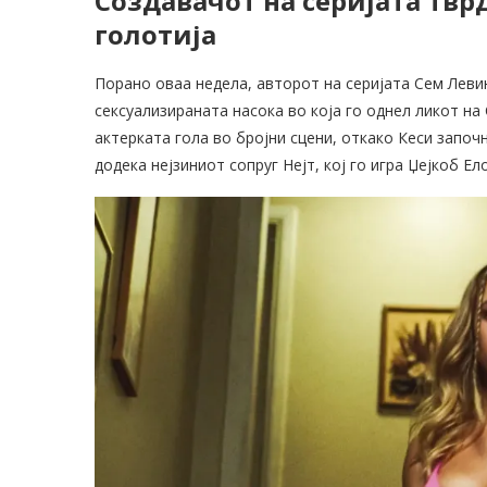
Создавачот на серијата твр
голотија
Порано оваа недела, авторот на серијата Сем Леви
сексуализираната насока во која го однел ликот на
актерката гола во бројни сцени, откако Кеси започ
додека нејзиниот сопруг Нејт, кој го игра Џејкоб Е