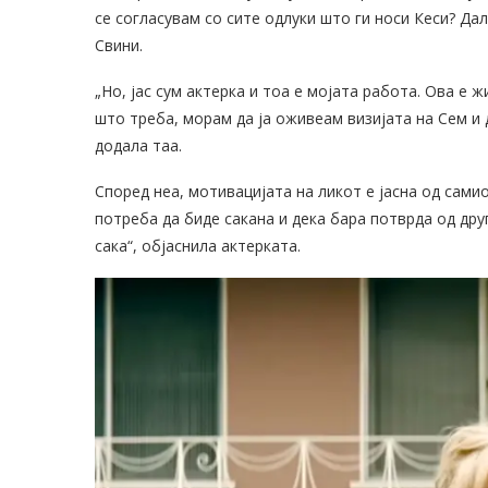
се согласувам со сите одлуки што ги носи Кеси? Дали
Свини.
„Но, јас сум актерка и тоа е мојата работа. Ова е ж
што треба, морам да ја оживеам визијата на Сем и 
додала таа.
Според неа, мотивацијата на ликот е јасна од самио
потреба да биде сакана и дека бара потврда од други
сака“, објаснила актерката.