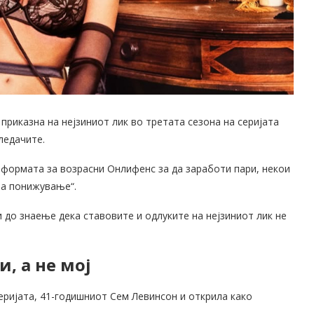
приказна на нејзиниот лик во третата сезона на серијата
гледачите.
атформата за возрасни Онлифенс за да заработи пари, некои
на понижување“.
и до знаење дека ставовите и одлуките на нејзиниот лик не
и, а не мој
 серијата, 41-годишниот Сем Левинсон и открила како