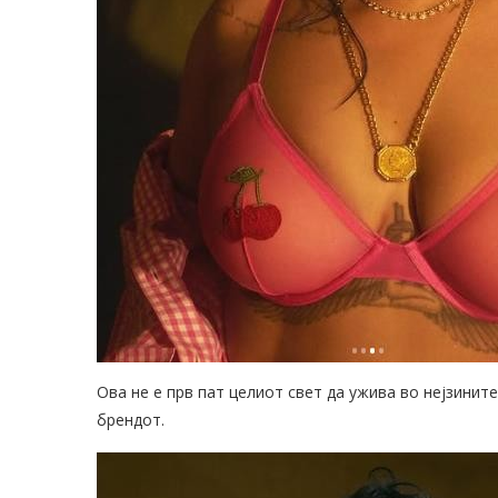
Ова не е прв пат целиот свет да ужива во нејзини
брендот.