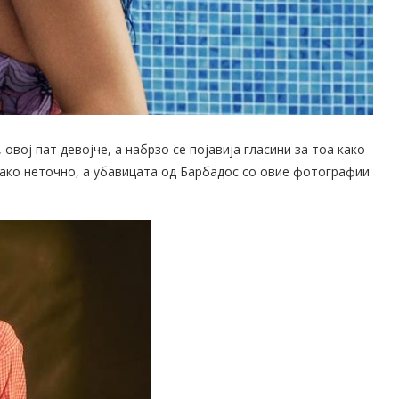
овој пат девојче, а набрзо се појавија гласини за тоа како
како неточно, а убавицата од Барбадос со овие фотографии