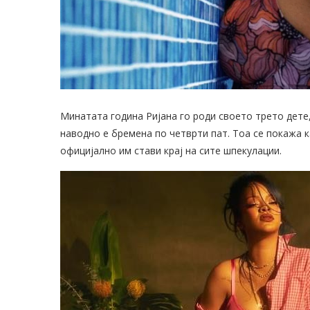
Минатата година Ријана го роди своето трето дете, 
наводно е бремена по четврти пат. Тоа се покажа 
официјално им стави крај на сите шпекулации.