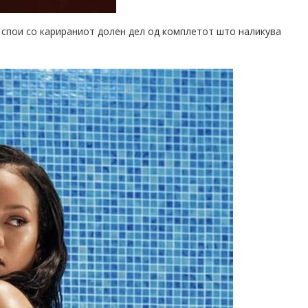
 спои со карираниот долен дел од комплетот што наликува