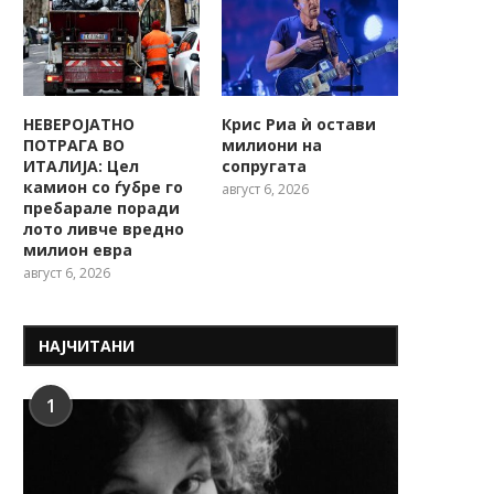
НЕВЕРОЈАТНО
Крис Риа ѝ остави
ПОТРАГА ВО
милиони на
ИТАЛИЈА: Цел
сопругата
камион со ѓубре го
август 6, 2026
пребарале поради
лото ливче вредно
милион евра
август 6, 2026
НАЈЧИТАНИ
1