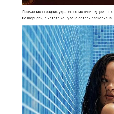
Проѕирниот градник украсен со мотиви од цреша го
на шорцеви, а истата кошула ја остави раскопчана.