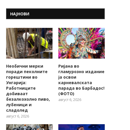
НАЈНОВИ
Необични мерки
Ријана во
поради пеколните
гламурозно издание
горештини во
ја освои
Унгарија:
карневалската
Работниците
парада во Барбадос!
добиваат
(ФОТО)
безалкохолно пиво,
август 6, 2026
лубеници и
сладолед
август 6, 2026