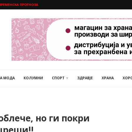
ВРЕМЕНСКА ПРОГНОЗА
НА МОДА
КОЛУМНИ
СПОРТ
ЗДРАВЈЕ
ХРАНА
ХОР
облече, но ги покри
цреши!!