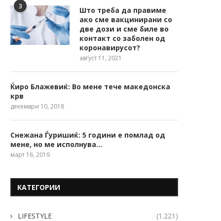
3
Што треба да правиме
ако сме вакцинирани со
две дози и сме биле во
контакт со заболен од
коронавирусот?
август 11, 2021
Ќиро Блажевиќ: Во мене тече македонска
крв
декември 10, 2018
Снежана Ѓуришиќ: 5 години е помлад од
мене, но ме исполнува…
март 16, 2019
КАТЕГОРИИ
LIFESTYLE
(1.221)