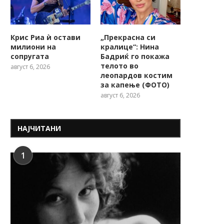
Крис Риа ѝ остави
„Прекрасна си
милиони на
кралице“: Нина
сопругата
Бадриќ го покажа
телото во
август 6, 2026
леопардов костим
за капење (ФОТО)
август 6, 2026
НАЈЧИТАНИ
1