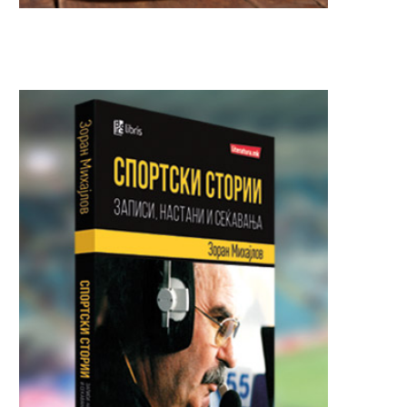
Почина холивудската икона
Почина модниот диза
Роберт Редфорд
Џорџо Армани