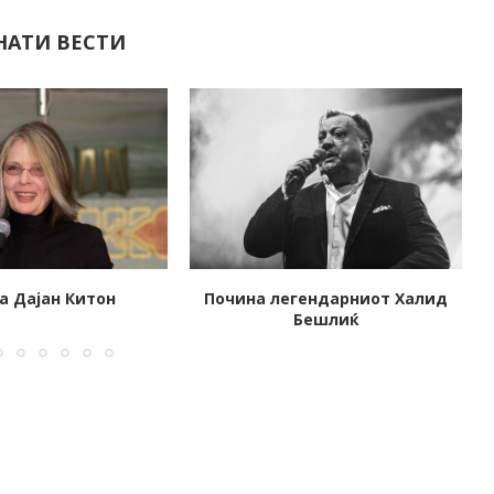
НАТИ ВЕСТИ
гендарниот Халид
Почина филмската икона од
Бешлиќ
60-тите, Клаудија Кардинале