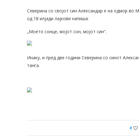
Северина со својот син Александар е на одмор во М
од 18 илјади лајкови напиша:
„Моето сонце, мојот сон, мојот син“.
Инаку, и пред две години Северина со синот Алекс
танга.
0