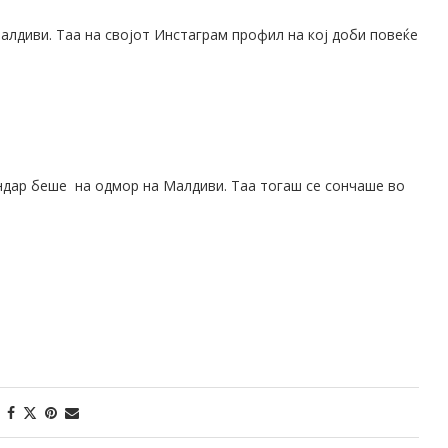
алдиви. Таа на својот Инстаграм профил на кој доби повеќе
андар беше на одмор на Малдиви. Таа тогаш се сончаше во