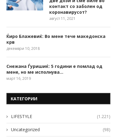
две дози и сме биле во
контакт со заболен од
коронавирусот?
август 11, 2021
Ќиро Блажевиќ: Во мене тече македонска
крв
декември 10, 2018
Снежана Ѓуришиќ: 5 години е помлад од
мене, но ме исполнува…
март 16, 2019
КАТЕГОРИИ
LIFESTYLE
(1.221)
Uncategorized
(98)