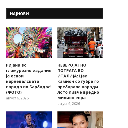
НАЈНОВИ
Ријана во
НЕВЕРОЈАТНО
гламурозно издание
ПОТРАГА ВО
ја освои
ИТАЛИЈА: Цел
карневалската
камион со ѓубре го
парада во Барбадос!
пребарале поради
(ФОТО)
лото ливче вредно
милион евра
август 6, 2026
август 6, 2026