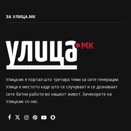
ЗА УЛИЦА.МК
Улица.мк е портал што третира теми за сите генерации.
Улица е местото каде што се случуваат и се дознаваат
сите битни работи во нашиот живот. Зачекорете на
Улица.мк со нас.