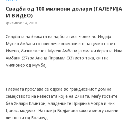
Свадба од 100 милиони долари (ГАЛЕРИЈА
И ВИДЕО)
декември 14, 2018
Свадбата на ќерката на најбогатиот човек во Индија
Мукеш Амбани го привлече вниманието на целиот свет.
Имено, бизнисменот Мукеш Амбани ја омажи ќерката Иша
Амбани (27) за Ананд Пирамал (33) исто така, син на
милионер од Мумбај.
Главната прослава се одржа во грандиозниот дом на
семејството на невестата кој е на 27 ката. Меѓу гостите
беа Хилари Клинтон, младенците Пријанка Чопра и Ник
Џонас, моделот Наталија Водјанова како и многу славни
личности од Боливуд.