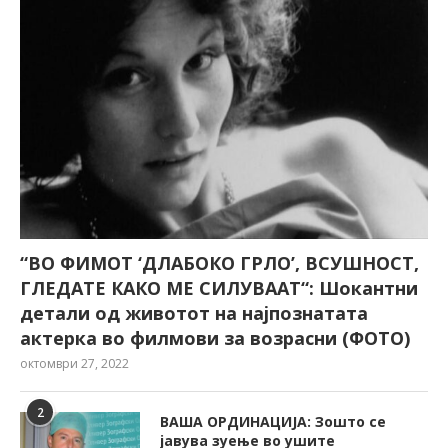
“ВО ФИМОТ ‘ДЛАБОКО ГРЛО’, ВСУШНОСТ,
ГЛЕДАТЕ КАКО МЕ СИЛУВААТ“: Шокантни
детали од животот на најпознатата
актерка во филмови за возрасни (ФОТО)
октомври 27, 2022
2
ВАША ОРДИНАЦИЈА: Зошто се
јавува зуење во ушите