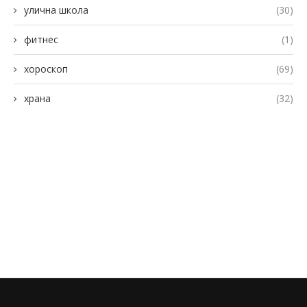
улична школа
(30)
фитнес
(1)
хороскоп
(69)
храна
(32)