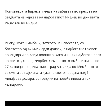
Поп-ѕвездата Бијонсе пееше на забавата во пресрет на
свадбата на ќерката на најбогатиот Индиец во државата
Раџастан во Индија.
Инаку, Мукеш Амбани, таткото на невестата, со
богатство од 42 милијарди долари, е најбогатиот човек
во Индија и во Азија воопшто, како и 19-ти најбогат човек
во светот, според Форбес. Семејството Амбани живее во
27-катница во приватниот град Антилија во Мимбај, што
се смета за најскапата куќа на светот вредна над 1
милијарда долари, со градини на повеќе нивоа и три
хелидроми.