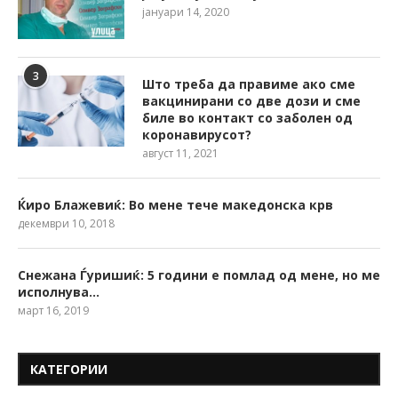
јануари 14, 2020
3
Што треба да правиме ако сме
вакцинирани со две дози и сме
биле во контакт со заболен од
коронавирусот?
август 11, 2021
Ќиро Блажевиќ: Во мене тече македонска крв
декември 10, 2018
Снежана Ѓуришиќ: 5 години е помлад од мене, но ме
исполнува…
март 16, 2019
КАТЕГОРИИ