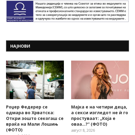
НАЈНОВИ
Роџер Федерер се
Мајка е на четири деца,
одмара во Хрватска:
а секси изгледот не ѝ го
Откри зошто секогаш се
простуваат: „Која е
враќа на Мали Лошињ
оваа…?“ (ФОТО)
(ФОТО)
август 8, 2026