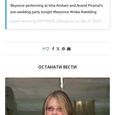
Beyonce performing at Isha Ambani and Anand Piramal's
pre-wedding party tonight #beyonce #india #wedding
A post shared by
BEYONCE
(@beyjavu) on
Dec 9, 2018 at 9:23am PST
0
ОСТАНАТИ ВЕСТИ