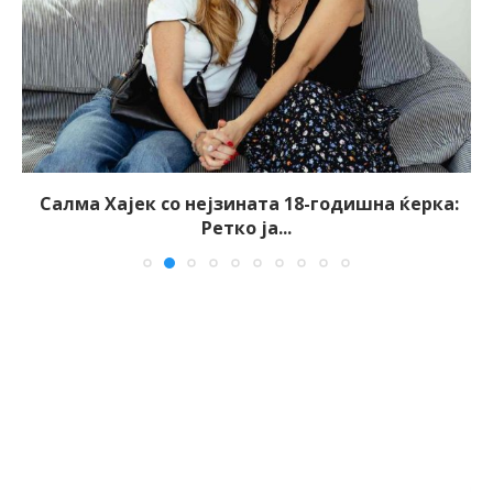
Салма Хајек со нејзината 18-годишна ќерка:
Ретко ја...