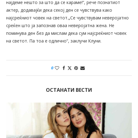
најдеме нешто за што да се караме!“, рече познатиот
актер, додавајќи дека секој ден се чувствува како
најсреќниот човек на светот.„Се чувствувам неверојатно
среќен што ја запознав оваа неверојатна жена. Не
поминува ден без да мислам дека сум најсреќниот човек
на светот. Па тоа е одлично“, заклучи Клуни.
0
ОСТАНАТИ ВЕСТИ