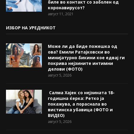
биле во контакт со заболен од
коронавирусот?
август 11, 2021
ИЗБОР НА УРЕДНИКОТ
Може ли да биде пожешкa од
ова? Емили Ратајковски во
минијатурно бикини кое едвај ги
покрива нејзините интимни
делови (ФОТО)
август 5, 2026
Салма Хајек со нејзината 18-
годишна ќерка: Ретко ја
покажува, a пораснала во
вистинска убавица (ФОТО и
ВИДЕО)
август 5, 2026