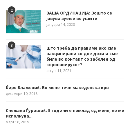
2
ВАША ОРДИНАЦИЈА: Зошто се
јавува зуење во ушите
јануари 14, 2020
3
Што треба да правиме ако сме
вакцинирани со две дози и сме
биле во контакт со заболен од
коронавирусот?
август 11, 2021
Ќиро Блажевиќ: Во мене тече македонска крв
декември 10, 2018
Снежана Ѓуришиќ: 5 години е помлад од мене, но ме
исполнува…
март 16, 2019