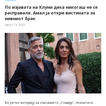
По изјавата на Клуни дека никогаш не се
расправале, Амал ја откри вистината за
нивниот брак
август 13, 2025
Во ретко интервју за списанието „Гламур“, познатата