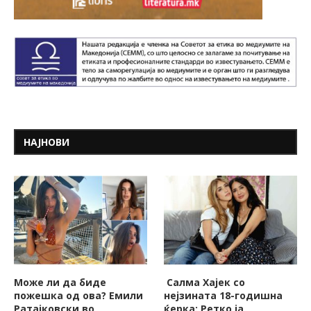
НАЈНОВИ
Може ли да биде
Салма Хајек со
пожешкa од ова? Емили
нејзината 18-годишна
Ратајковски во
ќерка: Ретко ја