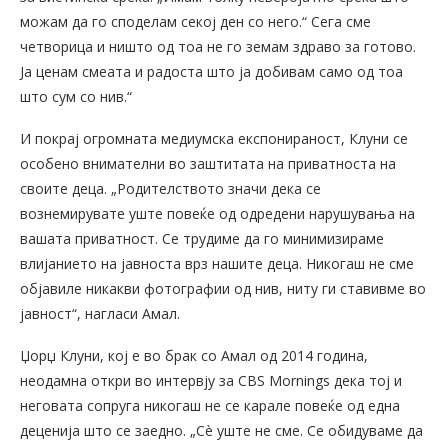
можам да го споделам секој ден со него.“ Сега сме
четворица и ништо од тоа не го земам здраво за готово.
Ја ценам смеата и радоста што ја добивам само од тоа
што сум со нив.“
И покрај огромната медиумска експонираност, Клуни се
особено внимателни во заштитата на приватноста на
своите деца. „Родителството значи дека се
вознемирувате уште повеќе од одредени нарушувања на
вашата приватност. Се трудиме да го минимизираме
влијанието на јавноста врз нашите деца. Никогаш не сме
објавиле никакви фотографии од нив, ниту ги ставивме во
јавност“, нагласи Амал.
Џорџ Клуни, кој е во брак со Амал од 2014 година,
неодамна откри во интервју за CBS Mornings дека тој и
неговата сопруга никогаш не се карале повеќе од една
деценија што се заедно. „Сè уште не сме. Се обидуваме да