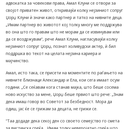
адвокатка за човекови права, Амал Клуни се отвори за
својот приватен живот, откривајќи колку нејзиниот сопруг
Џорџ Клуни ѝ значи како партнер и татко на нивните деца.
„Имам партнер во животот кој толку многу ме поддржува
во она што го правам што не морам да се извинувам или
да се воздржувам“, рече Амал Клуни, нагласувајќи колку
нејзиниот сопруг Џорџ, познат холивудски актер, ѝ бил
поддршка во текот на целата нејзина кариера и
мајчинство.
Амал, исто така, се присети на моментите по раѓањето на
нивните близнаци Александар и Ела, кои сега имаат осум
години. „Се сеќавам кога станав мајка, што беше сосема
ново искуство за мене, Џорџ беше првиот што рече: „Знам
дека имаш говор во Советот за безбедност. Мора да
одиш, јас ќе се грижам за децата, не грижи се.
“Таа додаде дека секој ден со своето семејство го смета
за вистинска среќа. „Имам толку неверојатно среќа што