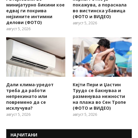
минијатурно бикини кое
покажува, a пораснала
едвај ги покрива
во вистинска убавица
нејзините интимни
(ФОТО и ВИДЕО)
делови (ФОТО)
август 5, 2026
август 5, 2026
Дали клима-уредот
Кејти Пери и Џастин
треба да работи
Трудо се бакнуваа и
непрекинато или
разменуваа нежности
повремено да се
на плажа во Сен Тропе
исклучува?
(ФОТО и ВИДЕО)
август 5, 2026
август 5, 2026
НАЈЧИТАНИ