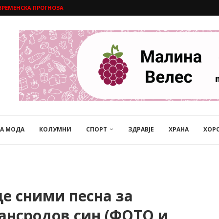
ВРЕМЕНСКА ПРОГНОЗА
НА МОДА
КОЛУМНИ
СПОРТ
ЗДРАВЈЕ
ХРАНА
ХОР
е сними песна за
рансродов син (ФОТО и