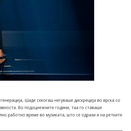
 генерација, Шаде секогаш негуваше дискреција во врска со
јавноста. Во подоцнежните години, таа го ставаше
лно работно време во музиката, што се одрази и на ретките