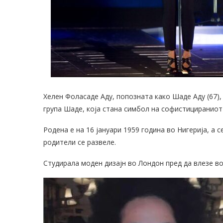
Хелен Фоласаде Аду, попозната како Шаде Аду (67),
група Шаде, која стана симбол на софистицираниот 
Родена е на 16 јануари 1959 година во Нигерија, а с
родители се развеле.
Студирала моден дизајн во Лондон пред да влезе во 