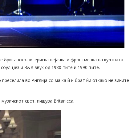
 е британско-нигериска пејачка и фронтменка на култната
соул-џез и R&B звук од 1980-тите и 1990-тите.
е преселила во Англија со мајка ѝ и брат ѝи откако нејзините
музичкиот свет, пишува Britanicca.