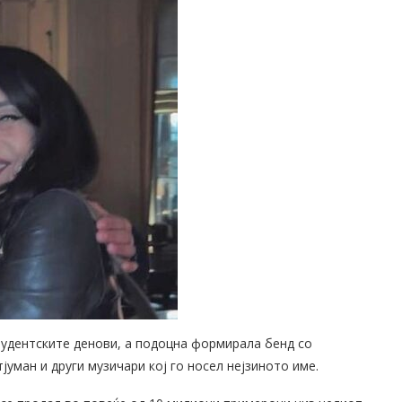
студентските денови, а подоцна формирала бенд со
уман и други музичари кој го носел нејзиното име.