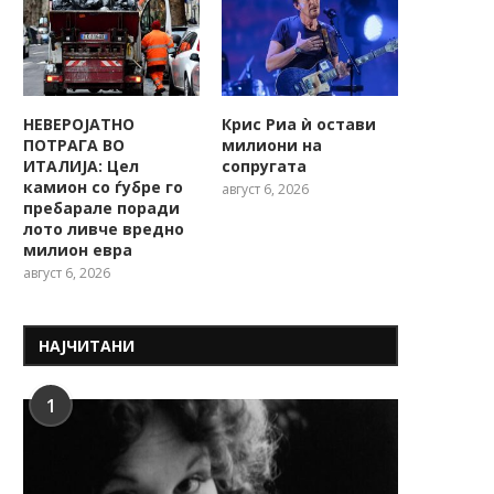
НЕВЕРОЈАТНО
Крис Риа ѝ остави
ПОТРАГА ВО
милиони на
ИТАЛИЈА: Цел
сопругата
камион со ѓубре го
август 6, 2026
пребарале поради
лото ливче вредно
милион евра
август 6, 2026
НАЈЧИТАНИ
1