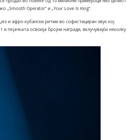
и се продал во повеќе од 10 милиони примероци низ целиот
ко „Smooth Operator“ и „Your Love Is King“.
џез и афро-кубански ритми во софистициран звук кој
 и пејачката освоија бројни награди, вклучувајќи неколку