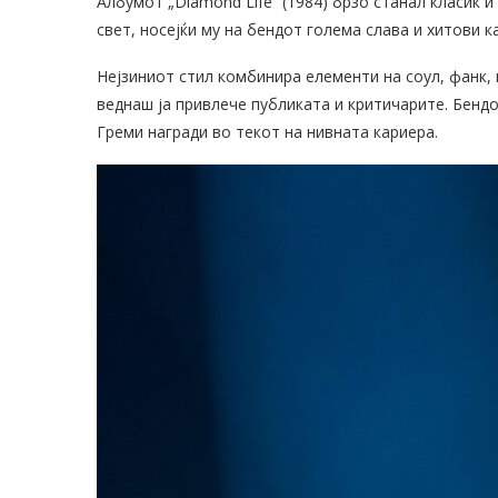
Албумот „Diamond Life“ (1984) брзо станал класик 
свет, носејќи му на бендот голема слава и хитови ка
Нејзиниот стил комбинира елементи на соул, фанк, 
веднаш ја привлече публиката и критичарите. Бендот
Греми награди во текот на нивната кариера.