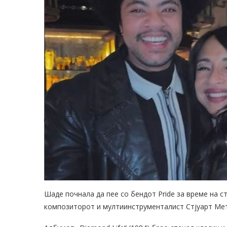
Шаде почнала да пее со бендот Pride за време на 
композиторот и мултиинструменталист Стјуарт Метј