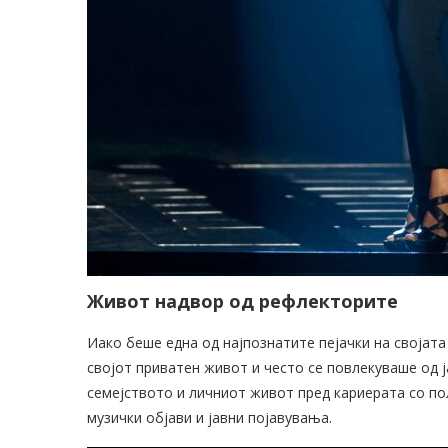
Живот надвор од рефлекторите
Иако беше една од најпознатите пејачки на својата
својот приватен живот и често се повлекуваше од 
семејството и личниот живот пред кариерата со по
музички објави и јавни појавувања.