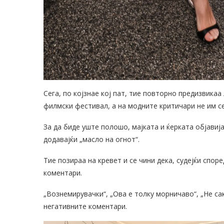
Сега, по којзнае кој пат, тие повторно предизвикаа
филмски фестивал, а на модните критичари не им се
За да биде уште полошо, мајката и ќерката објави
додавајќи „масло на огнот“.
Тие позираа на кревет и се чини дека, судејќи спо
коментари.
„Вознемирувачки“, „Ова е толку морничаво“, „Не сак
негативните коментари.