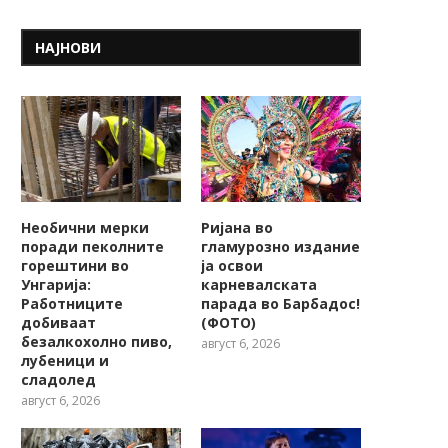
НАЈНОВИ
Необични мерки
Ријана во
поради пеколните
гламурозно издание
горештини во
ја освои
Унгарија:
карневалската
Работниците
парада во Барбадос!
добиваат
(ФОТО)
безалкохолно пиво,
август 6, 2026
лубеници и
сладолед
август 6, 2026