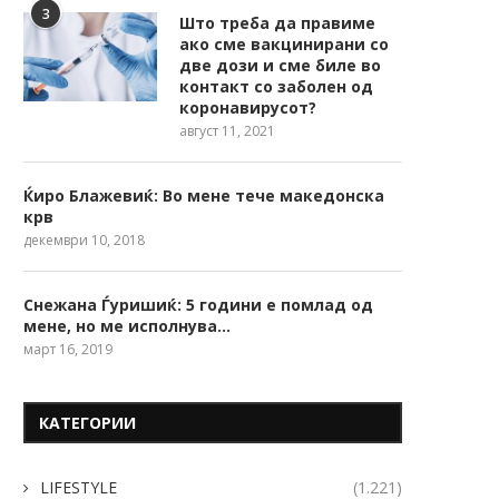
3
Што треба да правиме
ако сме вакцинирани со
две дози и сме биле во
контакт со заболен од
коронавирусот?
август 11, 2021
Ќиро Блажевиќ: Во мене тече македонска
крв
декември 10, 2018
Снежана Ѓуришиќ: 5 години е помлад од
мене, но ме исполнува…
март 16, 2019
КАТЕГОРИИ
LIFESTYLE
(1.221)