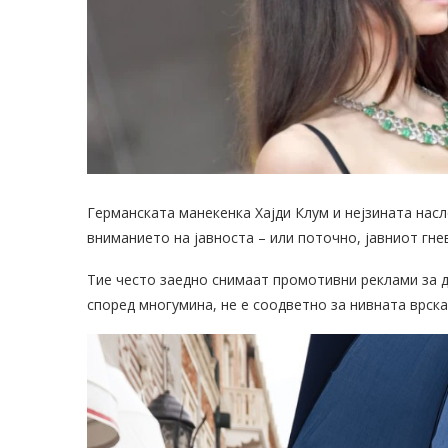
Германската манекенка Хајди Клум и нејзината насл
вниманието на јавноста – или поточно, јавниот гн
Тие често заедно снимаат промотивни реклами за до
според многумина, не е соодветно за нивната врска