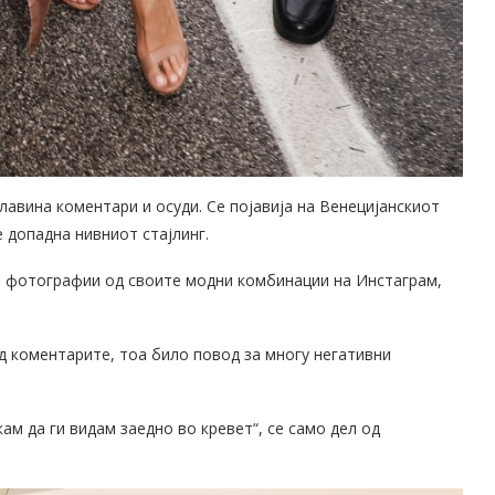
 лавина коментари и осуди. Се појавија на Венецијанскиот
 допадна нивниот стајлинг.
ја фотографии од своите модни комбинации на Инстаграм,
ред коментарите, тоа било повод за многу негативни
ам да ги видам заедно во кревет“, се само дел од