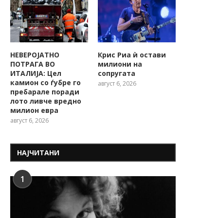
НЕВЕРОЈАТНО
Крис Риа ѝ остави
ПОТРАГА ВО
милиони на
ИТАЛИЈА: Цел
сопругата
камион со ѓубре го
август 6, 2026
пребарале поради
лото ливче вредно
милион евра
август 6, 2026
НАЈЧИТАНИ
1