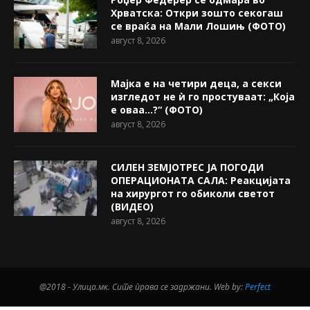
Хрватска: Откри зошто секогаш
се враќа на Мали Лошињ (ФОТО)
август 8, 2026
Мајка е на четири деца, а секси
изгледот не ѝ го простуваат: „Која
е оваа…?“ (ФОТО)
август 8, 2026
СИЛЕН ЗЕМЈОТРЕС ЈА ПОГОДИ
ОПЕРАЦИОНАТА САЛА: Реакцијата
на хирургот го обиколи светот
(ВИДЕО)
август 8, 2026
@2018 - Улица.мк. Сите права се задржани. Web by:
Perfect