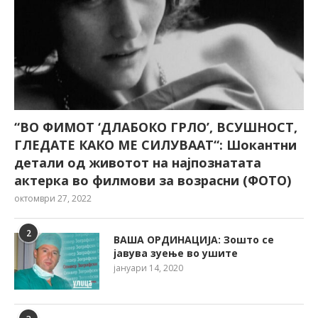
“ВО ФИМОТ ‘ДЛАБОКО ГРЛО’, ВСУШНОСТ,
ГЛЕДАТЕ КАКО МЕ СИЛУВААТ“: Шокантни
детали од животот на најпознатата
актерка во филмови за возрасни (ФОТО)
октомври 27, 2022
2
ВАША ОРДИНАЦИЈА: Зошто се
јавува зуење во ушите
јануари 14, 2020