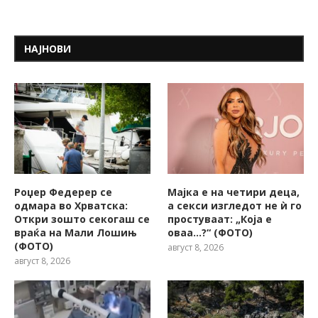
НАЈНОВИ
Роџер Федерер се
Мајка е на четири деца,
одмара во Хрватска:
а секси изгледот не ѝ го
Откри зошто секогаш се
простуваат: „Која е
враќа на Мали Лошињ
оваа…?“ (ФОТО)
(ФОТО)
август 8, 2026
август 8, 2026