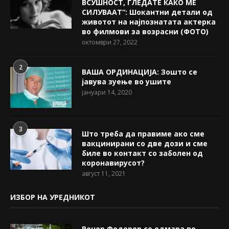
ВСУШНОСТ, ГЛЕДАТЕ КАКО МЕ
СИЛУВААТ“: Шокантни детали од
животот на најпознатата актерка
во филмови за возрасни (ФОТО)
октомври 27, 2022
2
ВАША ОРДИНАЦИЈА: Зошто се
јавува зуење во ушите
јануари 14, 2020
3
Што треба да правиме ако сме
вакцинирани со две дози и сме
биле во контакт со заболен од
коронавирусот?
август 11, 2021
ИЗБОР НА УРЕДНИКОТ
Роџер Федерер се одмара во