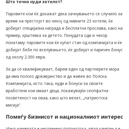
Што точно нуди хотелот?
Паровите кои ќе докажат дека зачнувањето се случило за
време на престојот во некој од нивните 23 хотели, ќе
добијат специјална награда и бесплатна прослава, како на
пример, крштевка за детето. Понудата оди и чекор
понатаму: паровите кои ќе купат стан од компанијата и ќе
добијат бебе по вселувањето, ќе добијат и паричен бонус
од околу 2.300 евра.
За да се квалификуваат, барем еден од партнерите мора
да има полско државјанство и да живее во Полска.
Компанијата, исто така, нуди и бонуси за своите
вработени кои имаат деца, покажувајќи сеопфатна
посветеност на оваа, како што велат, „патриотска
мисија“.
Помеѓу бизнисот и националниот интерес
Иако намерата е несомнено патриотска, оваа кампања е