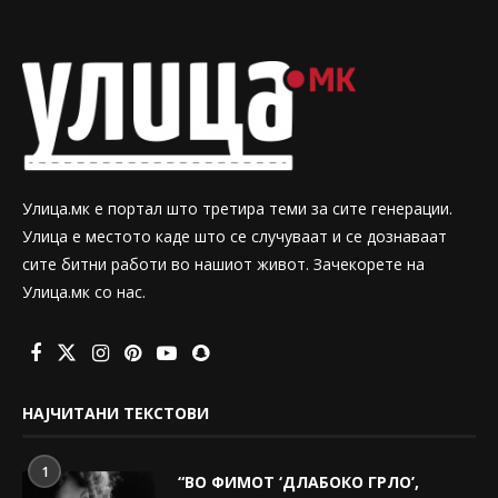
Улица.мк е портал што третира теми за сите генерации.
Улица е местото каде што се случуваат и се дознаваат
сите битни работи во нашиот живот. Зачекорете на
Улица.мк со нас.
НАЈЧИТАНИ ТЕКСТОВИ
1
“ВО ФИМОТ ‘ДЛАБОКО ГРЛО’,