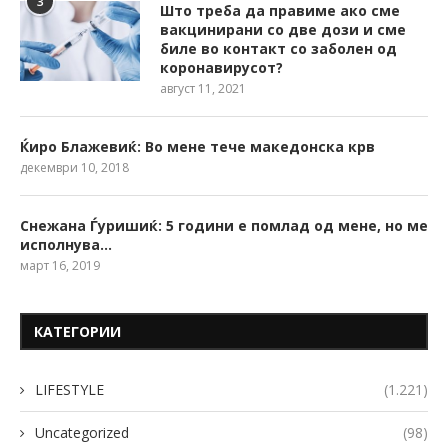
3
Што треба да правиме ако сме
вакцинирани со две дози и сме
биле во контакт со заболен од
коронавирусот?
август 11, 2021
Ќиро Блажевиќ: Во мене тече македонска крв
декември 10, 2018
Снежана Ѓуришиќ: 5 години е помлад од мене, но ме
исполнува…
март 16, 2019
КАТЕГОРИИ
LIFESTYLE
(1.221)
Uncategorized
(98)