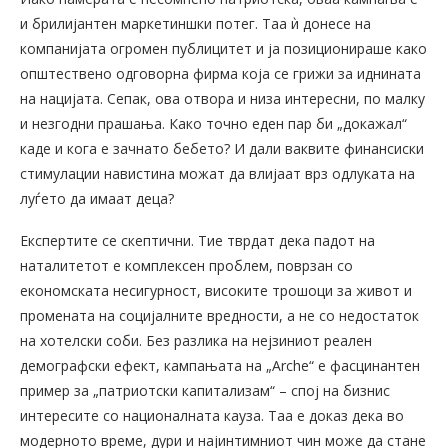
и брилијантен маркетиншки потег. Таа ѝ донесе на
компанијата огромен публицитет и ја позиционираше како
општествено одговорна фирма која се грижи за иднината
на нацијата. Сепак, ова отвора и низа интересни, по малку
и незгодни прашања. Како точно еден пар би „докажал“
каде и кога е зачнато бебето? И дали ваквите финансиски
стимулации навистина можат да влијаат врз одлуката на
луѓето да имаат деца?
Експертите се скептични. Тие тврдат дека падот на
наталитетот е комплексен проблем, поврзан со
економската несигурност, високите трошоци за живот и
промената на социјалните вредности, а не со недостаток
на хотелски соби. Без разлика на нејзиниот реален
демографски ефект, кампањата на „Arche“ е фасцинантен
пример за „патриотски капитализам“ – спој на бизнис
интересите со националната кауза. Таа е доказ дека во
модерното време, дури и најинтимниот чин може да стане