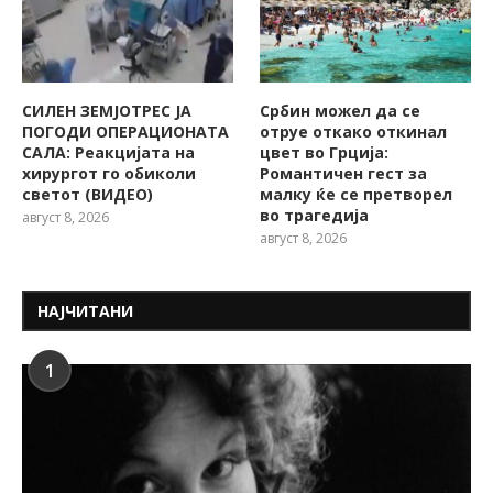
СИЛЕН ЗЕМЈОТРЕС ЈА
Србин можел да се
ПОГОДИ ОПЕРАЦИОНАТА
отруе откако откинал
САЛА: Реакцијата на
цвет во Грција:
хирургот го обиколи
Романтичен гест за
светот (ВИДЕО)
малку ќе се претворел
во трагедија
август 8, 2026
август 8, 2026
НАЈЧИТАНИ
1