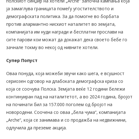
полскиот синџир на хотели „Arche“ започна кампања која
ја замаглува границата помеѓу угостителството и
демографската политика. За да помогне во борбата
против алармантно нискиот наталитет во земјата,
компанијата им нуди награди и бесплатни прослави на
сите парови кои можат да докажат дека своето бебе го
зачнале токму во некој од нивните хотели.
Супер Попуст
Оваа понуда, која можеби звучи како шега, е всушност
сериозен одговор на длабоката демографска криза со
која се соочува Полска. Земјата веќе 12 години бележи
континуиран пад на наталитетот, а во 2024 година, бројот
на починати бил за 157.000 поголем од бројот на
новородени. Соочена со оваа „бела чума“, компанијата
„Arche“, која се занимава и со продажба на недвижнини,
одлучила да преземе акција.