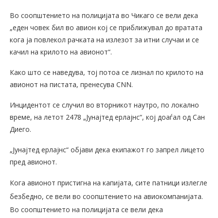
Во соопштението на полицијата во Чикаго се вели дека
„еден човек бил во авион кој се приближувал до вратата
кога ја повлекол рачката на излезот за итни случаи и се
качил на крилото на авионот“.
Како што се наведува, тој потоа се лизнал по крилото на
авионот на пистата, пренесува CNN.
Инцидентот се случил во вторникот наутро, по локално
време, на летот 2478 „Јунајтед ерлајнс“, кој доаѓал од Сан
Диего.
„Јунајтед ерлајнс“ објави дека екипажот го запрел лицето
пред авионот.
Кога авионот пристигна на капијата, сите патници излегле
безбедно, се вели во соопштението на авиокомпанијата.
Во соопштението на полицијата се вели дека