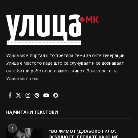
Улица.мк е портал што третира теми за сите генерации.
Улица е местото каде што се случуваат и се дознаваат
сите битни работи во нашиот живот. Зачекорете на
Улица.мк со нас.
НАЈЧИТАНИ ТЕКСТОВИ
1
“ВО ФИМОТ ‘ДЛАБОКО ГРЛО’,
ВСУШНОСТ, ГЛЕДАТЕ КАКО МЕ