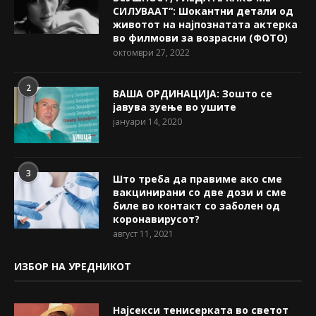
СИЛУВААТ“: Шокантни детали од
животот на најпознатата актерка
во филмови за возрасни (ФОТО)
октомври 27, 2022
2
ВАША ОРДИНАЦИЈА: Зошто се
јавува зуење во ушите
јануари 14, 2020
3
Што треба да правиме ако сме
вакцинирани со две дози и сме
биле во контакт со заболен од
коронавирусот?
август 11, 2021
ИЗБОР НА УРЕДНИКОТ
Најсекси тенисерката во светот