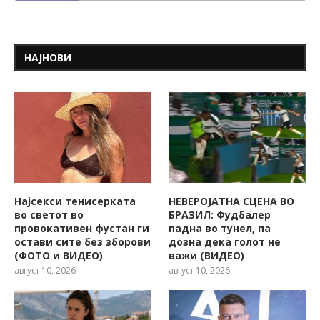
НАЈНОВИ
Најсекси тенисерката
НЕВЕРОЈАТНА СЦЕНА ВО
во светот во
БРАЗИЛ: Фудбалер
провокативен фустан ги
падна во тунел, па
остави сите без зборови
дозна дека голот не
(ФОТО и ВИДЕО)
важи (ВИДЕО)
август 10, 2026
август 10, 2026