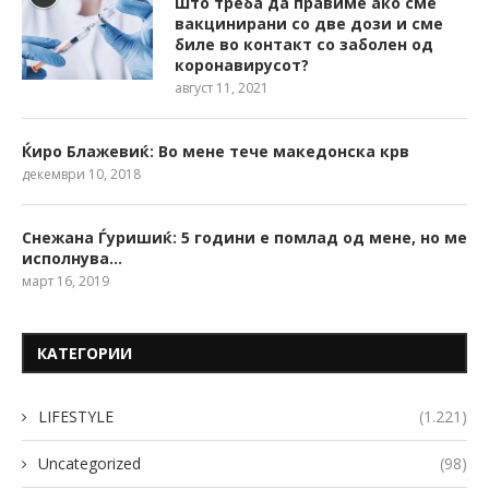
Што треба да правиме ако сме
вакцинирани со две дози и сме
биле во контакт со заболен од
коронавирусот?
август 11, 2021
Ќиро Блажевиќ: Во мене тече македонска крв
декември 10, 2018
Снежана Ѓуришиќ: 5 години е помлад од мене, но ме
исполнува…
март 16, 2019
КАТЕГОРИИ
LIFESTYLE
(1.221)
Uncategorized
(98)