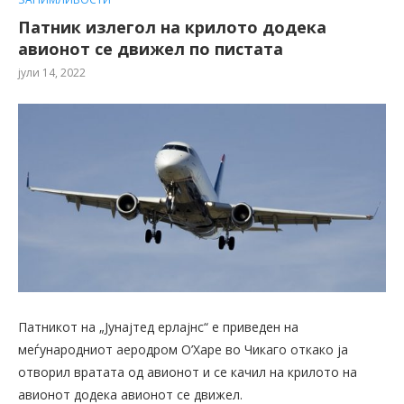
Патник излегол на крилото додека
авионот се движел по пистата
јули 14, 2022
Патникот на „Јунајтед ерлајнс“ е приведен на
меѓународниот аеродром О’Харе во Чикаго откако ја
отворил вратата од авионот и се качил на крилото на
авионот додека авионот се движел.