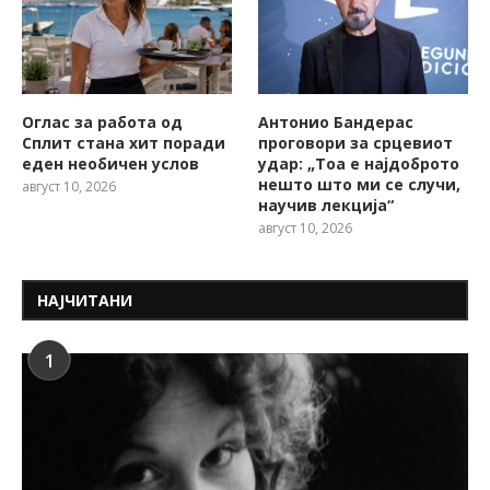
Оглас за работа од
Антонио Бандерас
Сплит стана хит поради
проговори за срцевиот
еден необичен услов
удар: „Тоа е најдоброто
нешто што ми се случи,
август 10, 2026
научив лекција“
август 10, 2026
НАЈЧИТАНИ
1