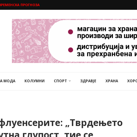
ВРЕМЕНСКА ПРОГНОЗА
НА МОДА
КОЛУМНИ
СПОРТ
ЗДРАВЈЕ
ХРАНА
ХОР
нфлуенсерите: „Тврдењето
утна глупост, тие се