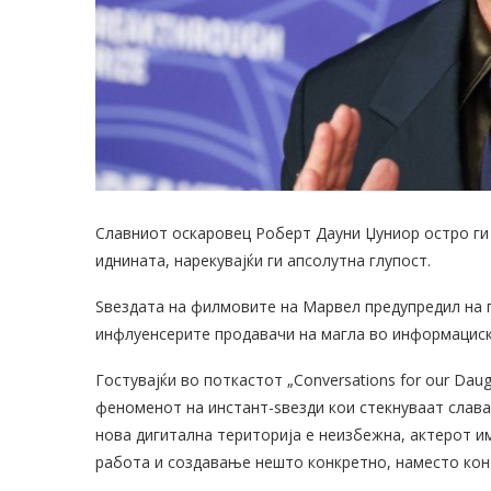
Славниот оскаровец Роберт Дауни Џуниор остро ги
иднината, нарекувајќи ги апсолутна глупост.
Ѕвездата на филмовите на Марвел предупредил на п
инфлуенсерите продавачи на магла во информациск
Гостувајќи во поткастот „Conversations for our Dau
феноменот на инстант-ѕвезди кои стекнуваат слава 
нова дигитална територија е неизбежна, актерот и
работа и создавање нешто конкретно, наместо кон