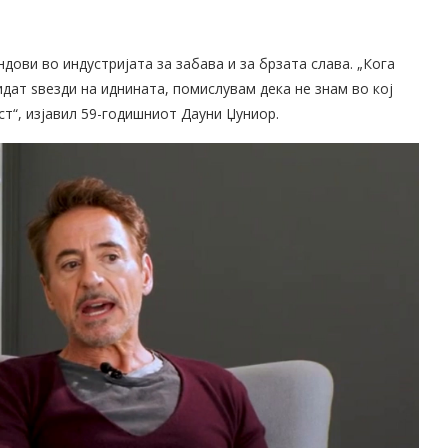
дови во индустријата за забава и за брзата слава. „Кога
дат ѕвезди на иднината, помислувам дека не знам во кој
ст“, изјавил 59-годишниот Дауни Џуниор.