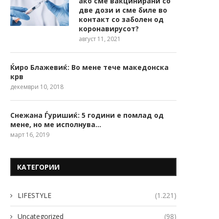
ако сме вакцинирани со
две дози и сме биле во
контакт со заболен од
коронавирусот?
август 11, 2021
Ќиро Блажевиќ: Во мене тече македонска
крв
декември 10, 2018
Снежана Ѓуришиќ: 5 години е помлад од
мене, но ме исполнува…
март 16, 2019
КАТЕГОРИИ
LIFESTYLE
(1.221)
Uncategorized
(98)