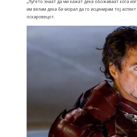
„Луѓето знаат да ми кажат дека обожаваат кога изг
им велам дека би морал да го исценирам тој аспект 
оскаровецот.