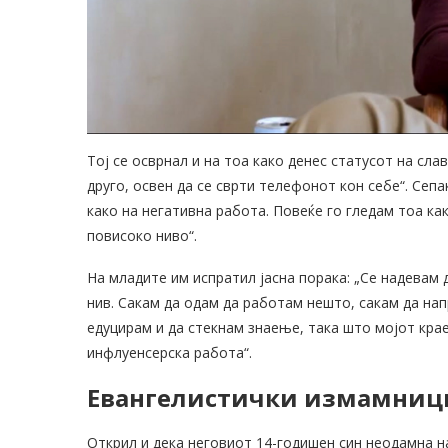
Тој се осврнал и на тоа како денес статусот на сла
друго, освен да се сврти телефонот кон себе“. Сепа
како на негативна работа. Повеќе го гледам тоа ка
повисоко ниво“.
На младите им испратил јасна порака: „Се надевам 
нив. Сакам да одам да работам нешто, сакам да нап
едуцирам и да стекнам знаење, така што мојот кра
инфлуенсерска работа“.
Евангелистички измамниц
Открил и дека неговиот 14-годишен син неодамна на