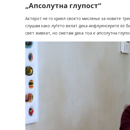
„Апсолутна глупост“
Актерот не го криел своето мислење за новите трен
слушам како луѓето велат дека инфлуенсерите ќе би
свет живеат, но сметам дека тоа е апсолутна глупо