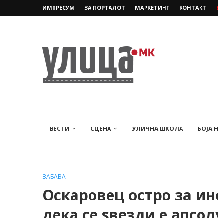
ИМПРЕСУМ
ЗА ПОРТАЛОТ
МАРКЕТИНГ
КОНТАКТ
ВЕСТИ
СЦЕНА
УЛИЧНА ШКОЛА
БОЈА 
ЗАБАВА
Оскаровец остро за и
дека се ѕвезди е апсол