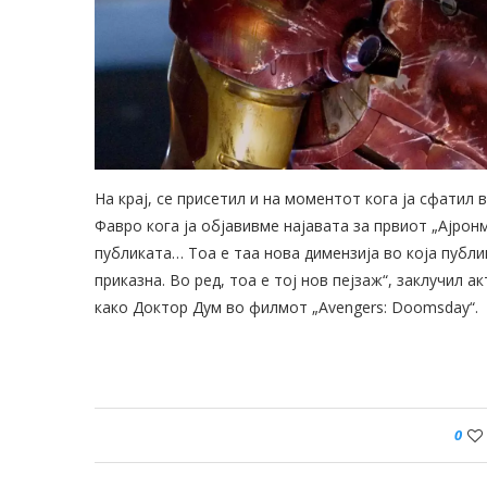
На крај, се присетил и на моментот кога ја сфатил
Фавро кога ја објавивме најавата за првиот „Ајронм
публиката… Тоа е таа нова димензија во која публи
приказна. Во ред, тоа е тој нов пејзаж“, заклучил 
како Доктор Дум во филмот „Avengers: Doomsday“.
0