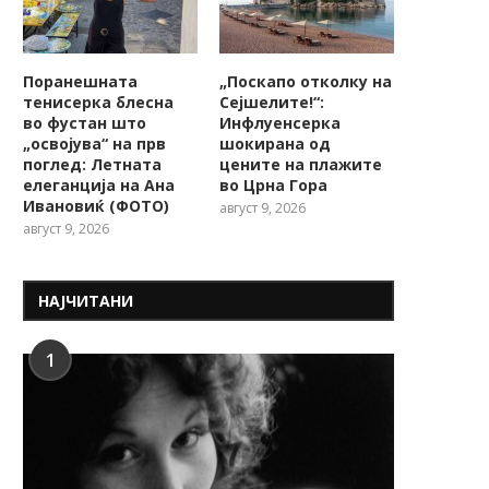
Поранешната
„Поскапо отколку на
тенисерка блесна
Сејшелите!“:
во фустан што
Инфлуенсерка
„освојува“ на прв
шокирана од
поглед: Летната
цените на плажите
елеганција на Ана
во Црна Гора
Ивановиќ (ФОТО)
август 9, 2026
август 9, 2026
НАЈЧИТАНИ
1