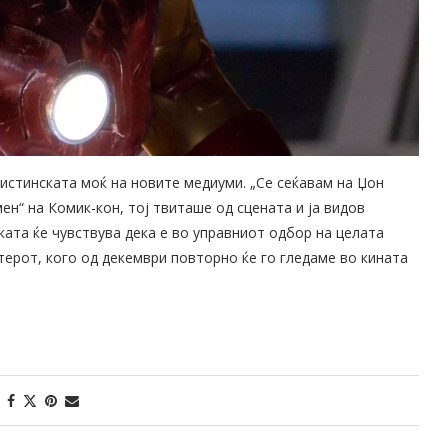
 вистинската моќ на новите медиуми. „Се сеќавам на Џон
ен“ на Комик-кон, тој твиташе од сцената и ја видов
ката ќе чувствува дека е во управниот одбор на целата
актерот, кого од декември повторно ќе го гледаме во кината