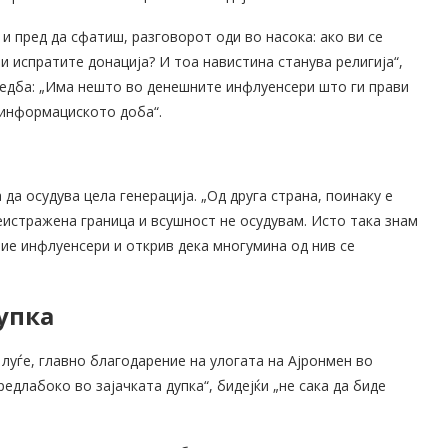
и пред да сфатиш, разговорот оди во насока: ако ви се
ми испратите донација? И тоа навистина станува религија“,
оредба: „Има нешто во денешните инфлуенсери што ги прави
 информациското доба“.
 да осудува цела генерација. „Од друга страна, поинаку е
неистражена граница и всушност не осудувам. Исто така знам
тие инфлуенсери и открив дека многумина од нив се
упка
луѓе, главно благодарение на улогата на Ајронмен во
едлабоко во зајачката дупка“, бидејќи „не сака да биде