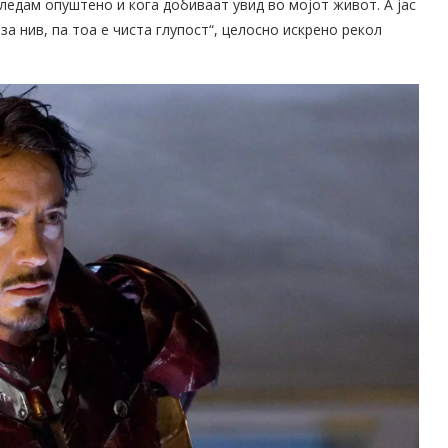
ледам опуштено и кога добиваат увид во мојот живот. А јас
за нив, па тоа е чиста глупост“, целосно искрено рекол