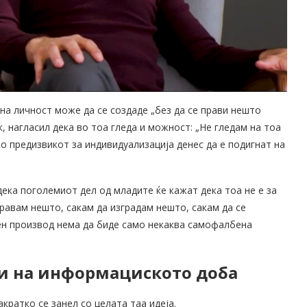
вна личност може да се создаде „без да се прави нешто
к, нагласил дека во тоа гледа и можност: „Не гледам на тоа
ко предизвикот за индивидуализација денес да е подигнат на
дека поголемиот дел од младите ќе кажат дека тоа не е за
равам нешто, сакам да изградам нешто, сакам да се
ен производ нема да биде само некаква самофалбена
и на информациското доба
кратко се занел со целата таа идеја.