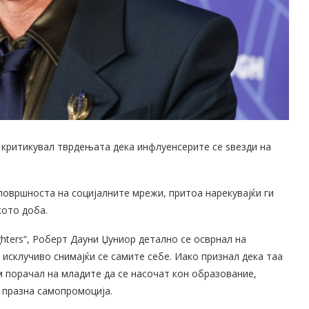
 критикувал тврдењата дека инфлуенсерите се ѕвезди на
овршноста на социјалните мрежи, притоа нарекувајќи ги
ото доба.
ghters“, Роберт Дауни Џуниор детално се осврнал на
исклучиво снимајќи се самите себе. Иако признал дека таа
м порачал на младите да се насочат кон образование,
 празна самопромоција.