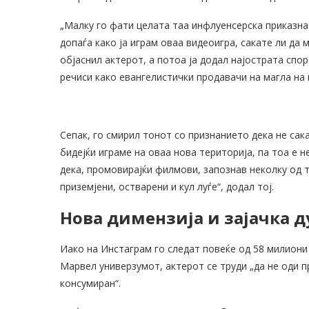
„Малку го фати целата таа инфлуенсерска приказна 
допаѓа како ја играм оваа видеоигра, сакате ли да 
објаснил актерот, а потоа ја додал најострата сп
речиси како евангелистички продавачи на магла на
Сепак, го смирил тонот со признанието дека не сака
бидејќи играме на оваа нова територија, па тоа е 
дека, промовирајќи филмови, запознав неколку од 
приземјени, остварени и кул луѓе“, додал тој.
Нова димензија и зајачка д
Иако на Инстаграм го следат повеќе од 58 милиони 
Марвел универзумот, актерот се труди „да не оди пр
консумиран“.