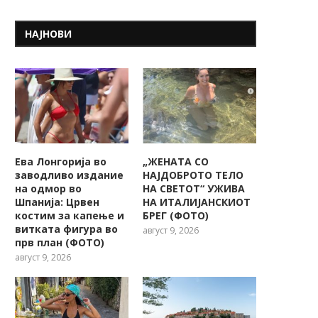
НАЈНОВИ
Ева Лонгорија во
„ЖЕНАТА СО
заводливо издание
НАЈДОБРОТО ТЕЛО
на одмор во
НА СВЕТОТ“ УЖИВА
Шпанија: Црвен
НА ИТАЛИЈАНСКИОТ
костим за капење и
БРЕГ (ФОТО)
витката фигура во
август 9, 2026
прв план (ФОТО)
август 9, 2026