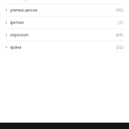
улична школа
(30)
фитнес
(1)
хороскоп
(69)
храна
(32)