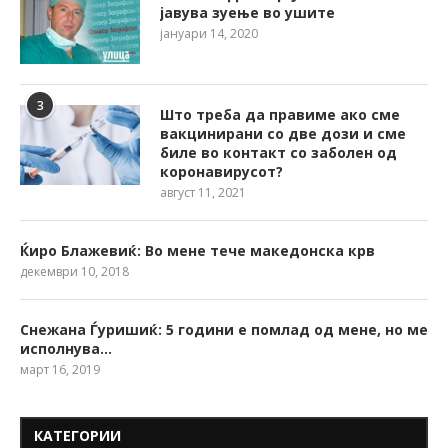
јавува зуење во ушите
јануари 14, 2020
3
Што треба да правиме ако сме
вакцинирани со две дози и сме
биле во контакт со заболен од
коронавирусот?
август 11, 2021
Ќиро Блажевиќ: Во мене тече македонска крв
декември 10, 2018
Снежана Ѓуришиќ: 5 години е помлад од мене, но ме
исполнува…
март 16, 2019
КАТЕГОРИИ