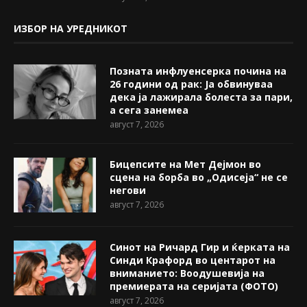
ИЗБОР НА УРЕДНИКОТ
Позната инфлуенсерка почина на
26 години од рак: Ја обвинуваа
дека ја лажирала болеста за пари,
а сега занемеа
август 7, 2026
Бицепсите на Мет Дејмон во
сцена на борба во „Одисеја“ не се
негови
август 7, 2026
Синот на Ричард Гир и ќерката на
Синди Крафорд во центарот на
вниманието: Воодушевија на
премиерата на серијата (ФОТО)
август 7, 2026