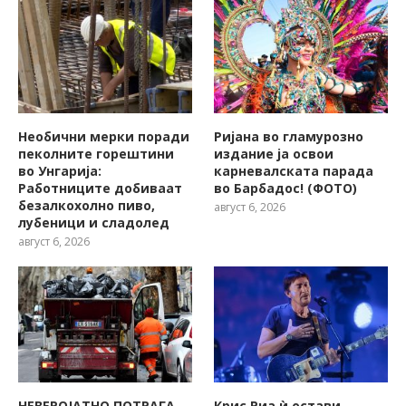
Необични мерки поради
Ријана во гламурозно
пеколните горештини
издание ја освои
во Унгарија:
карневалската парада
Работниците добиваат
во Барбадос! (ФОТО)
безалкохолно пиво,
август 6, 2026
лубеници и сладолед
август 6, 2026
НЕВЕРОЈАТНО ПОТРАГА
Крис Риа ѝ остави