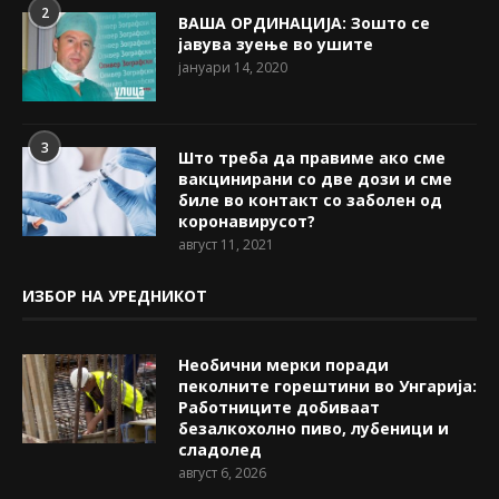
2
ВАША ОРДИНАЦИЈА: Зошто се
јавува зуење во ушите
јануари 14, 2020
3
Што треба да правиме ако сме
вакцинирани со две дози и сме
биле во контакт со заболен од
коронавирусот?
август 11, 2021
ИЗБОР НА УРЕДНИКОТ
Необични мерки поради
пеколните горештини во Унгарија:
Работниците добиваат
безалкохолно пиво, лубеници и
сладолед
август 6, 2026