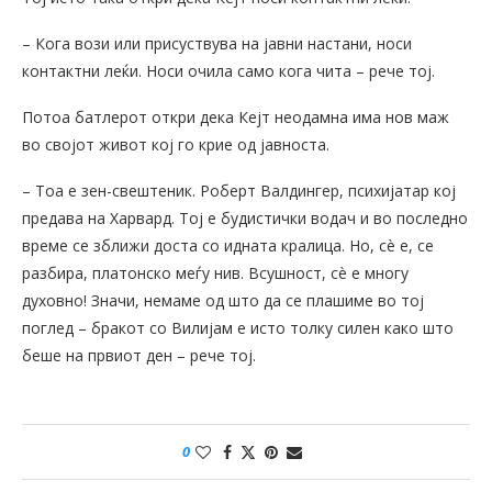
– Кога вози или присуствува на јавни настани, носи
контактни леќи. Носи очила само кога чита – рече тој.
Потоа батлерот откри дека Кејт неодамна има нов маж
во својот живот кој го крие од јавноста.
– Тоа е зен-свештеник. Роберт Валдингер, психијатар кој
предава на Харвард. Тој е будистички водач и во последно
време се зближи доста со идната кралица. Но, сè е, се
разбира, платонско меѓу нив. Всушност, сè е многу
духовно! Значи, немаме од што да се плашиме во тој
поглед – бракот со Вилијам е исто толку силен како што
беше на првиот ден – рече тој.
0