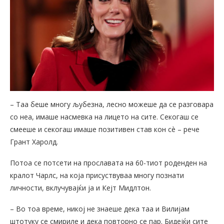
– Таа беше многу љубезна, лесно можеше да се разговара
со неа, имаше насмевка на лицето на сите. Секогаш се
смееше и секогаш имаше позитивен став кон сè – рече
Грант Харолд.
Потоа се потсети на прославата на 60-тиот роденден на
кралот Чарлс, на која присуствуваа многу познати
личности, вклучувајќи ја и Кејт Мидлтон.
– Во тоа време, никој не знаеше дека таа и Вилијам
штотуку се смириле и дека повторно се пар. Бидејќи сите