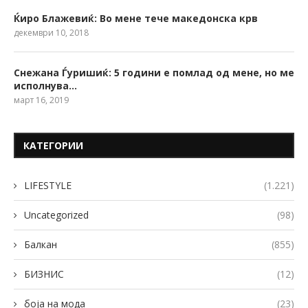
Ќиро Блажевиќ: Во мене тече македонска крв
декември 10, 2018
Снежана Ѓуришиќ: 5 години е помлад од мене, но ме
исполнува…
март 16, 2019
КАТЕГОРИИ
LIFESTYLE
(1.221)
Uncategorized
(98)
Балкан
(855)
БИЗНИС
(12)
боја на мода
(23)