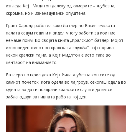
изгледа Кејт Мидлтон далеку од камерите – љубезна,
скромна, но и изненадувачки опуштена.
Грант Харолд работел како батлер во Бакингемската
палата седум години и видел многу работи за кои ние
немаме поим. Во својата книга „Кралскиот батлер: Мојот
извонреден живот во кралската служба“ тој открива
некои кралски тајни, а Кејт Мидлтон е исто така во
центарот на вниманието.
Батлерот открил дека Кејт била љубезна кон сите од
самиот почеток. Кога одела во Хајгроув, секогаш одела во
кујната за да ги поздрави кралските слуги и да им се
заблагодари за нивната работа тој ден.