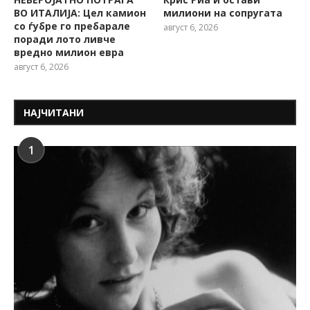
ВО ИТАЛИЈА: Цел камион
милиони на сопругата
со ѓубре го пребарале
август 6, 2026
поради лото ливче
вредно милион евра
август 6, 2026
НАЈЧИТАНИ
1