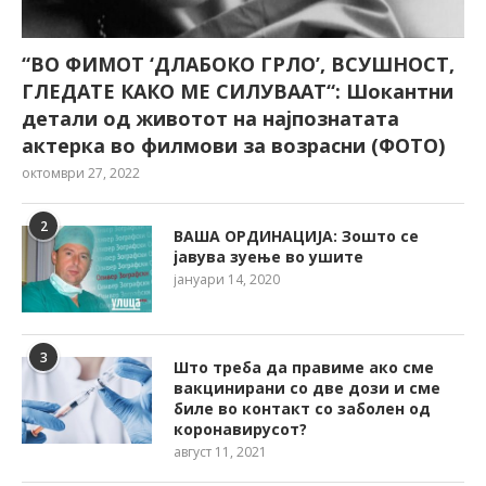
“ВО ФИМОТ ‘ДЛАБОКО ГРЛО’, ВСУШНОСТ,
ГЛЕДАТЕ КАКО МЕ СИЛУВААТ“: Шокантни
детали од животот на најпознатата
актерка во филмови за возрасни (ФОТО)
октомври 27, 2022
2
ВАША ОРДИНАЦИЈА: Зошто се
јавува зуење во ушите
јануари 14, 2020
3
Што треба да правиме ако сме
вакцинирани со две дози и сме
биле во контакт со заболен од
коронавирусот?
август 11, 2021