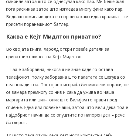
смириле затоа што се однесуваа како пар. Ми беше жал
кога раскинаа затоа што изгледаа многу фини како пар.
Веднаш помислив дека е совршена како идна кралица – се
присети поранешниот батлер.
Каква е Кејт Мидлтон приватно?
Во својата книга, Харолд откри повеќе детали за
приватниот живот на Кејт Мидлтон.
– Таа е заборавна, никогаш не знае каде го остава
телефонот, толку заборавна што палатата се шегува со
неа поради тоа. Постојано испраќа бесмислени пораки, не
се замара премногу со нив и сака да ужива во чаша
маргарита или џин-тоник што Вилијам го прави пред
спиење. Една или повеќе чаши, затоа што вели дека тоа е
најдобриот начин да се опуштите по напорен ден – рече
батлерот.
Тој исто така откри дека Кејт носи контактни леќи.