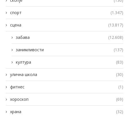
скопје
(130)
спорт
(1.347)
сцена
(13.817)
забава
(12.608)
занимливости
(137)
култура
(83)
улична школа
(30)
фитнес
(1)
хороскоп
(69)
храна
(32)