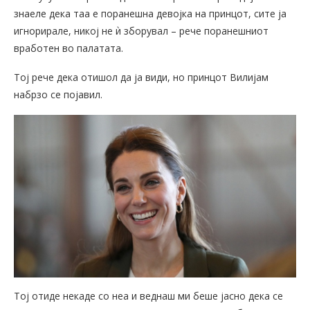
знаеле дека таа е поранешна девојка на принцот, сите ја
игнорирале, никој не ѝ зборувал – рече поранешниот
вработен во палатата.
Тој рече дека отишол да ја види, но принцот Вилијам
набрзо се појавил.
Тој отиде некаде со неа и веднаш ми беше јасно дека се