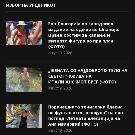
ИЗБОР НА УРЕДНИКОТ
Ева Лонгорија во заводливо
издание на одмор во Шпанија:
Црвен костим за капење и
витката фигура во прв план
(ФОТО)
август 9, 2026
„ЖЕНАТА СО НАЈДОБРОТО ТЕЛО НА
СВЕТОТ“ УЖИВА НА
ИТАЛИЈАНСКИОТ БРЕГ (ФОТО)
август 9, 2026
Поранешната тенисерка блесна
во фустан што „освојува“ на прв
поглед: Летната елеганција на
Ана Ивановиќ (ФОТО)
август 9, 2026