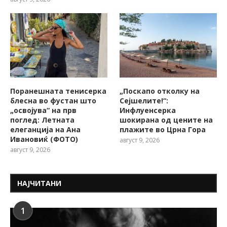
Поранешната тенисерка
„Поскапо отколку на
блесна во фустан што
Сејшелите!“:
„освојува“ на прв
Инфлуенсерка
поглед: Летната
шокирана од цените на
елеганција на Ана
плажите во Црна Гора
Ивановиќ (ФОТО)
август 9, 2026
август 9, 2026
НАЈЧИТАНИ
1