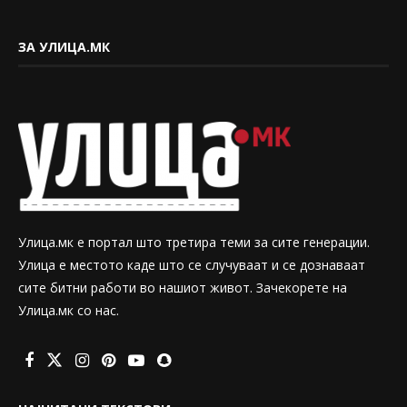
ЗА УЛИЦА.МК
Улица.мк е портал што третира теми за сите генерации.
Улица е местото каде што се случуваат и се дознаваат
сите битни работи во нашиот живот. Зачекорете на
Улица.мк со нас.