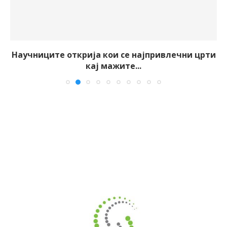
Научниците открија кои се најпривлечни црти
кај мажите...