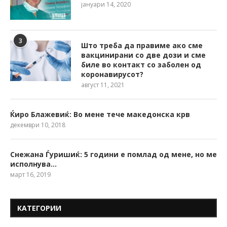
јануари 14, 2020
3
Што треба да правиме ако сме
вакцинирани со две дози и сме
биле во контакт со заболен од
коронавирусот?
август 11, 2021
Ќиро Блажевиќ: Во мене тече македонска крв
декември 10, 2018
Снежана Ѓуришиќ: 5 години е помлад од мене, но ме
исполнува…
март 16, 2019
КАТЕГОРИИ