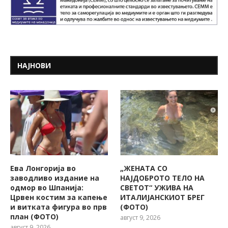
НАЈНОВИ
Ева Лонгорија во
„ЖЕНАТА СО
заводливо издание на
НАЈДОБРОТО ТЕЛО НА
одмор во Шпанија:
СВЕТОТ“ УЖИВА НА
Црвен костим за капење
ИТАЛИЈАНСКИОТ БРЕГ
и витката фигура во прв
(ФОТО)
план (ФОТО)
август 9, 2026
август 9, 2026