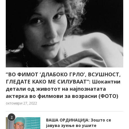
“ВО ФИМОТ ‘ДЛАБОКО ГРЛО’, ВСУШНОСТ,
ГЛЕДАТЕ КАКО МЕ СИЛУВААТ“: Шокантни
детали од животот на најпознатата
актерка во филмови за возрасни (ФОТО)
октомври 27, 2022
2
ВАША ОРДИНАЦИЈА: Зошто се
јавува зуење во ушите