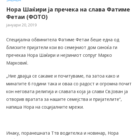
Нора Шаќири ја пречека на слава Фатиме
Фетаи (ФОТО)
јануари 20, 2019
Специјална обвинитела Фатиме Фетаи беше една од
блиските пријатели кои во семејниот дом синоќа ги
пречекаа Нора Шаќири и нејзиниот сопруг Марко
Марковиќ.
„Ние двајца се сакаме и почитуваме, па затоа како и
минатите 6 години така и оваа со радост и огромна почит
кон неговата религија и славата која ја слави Св.Јован ја
отворив вратата за нашите семејства и пријателите“,
напиша Нора на социјалните мрежи.
Инаку, поранешната Ттв водителка и новинар, Нора