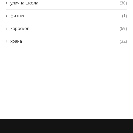
улична школа
(30)
фитнес
(1)
хороскоп
(69)
храна
(32)