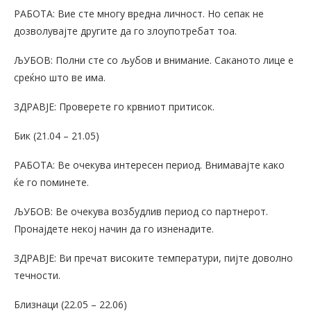
РАБОТА: Вие сте многу вредна личност. Но сепак не
дозволувајте другите да го злоупотребат тоа.
ЉУБОВ: Полни сте со љубов и внимание. Саканото лице е
среќно што ве има.
ЗДРАВЈЕ: Проверете го крвниот притисок.
Бик (21.04 – 21.05)
РАБОТА: Ве очекува интересен период. Внимавајте како
ќе го поминете.
ЉУБОВ: Ве очекува возбудлив период со партнерот.
Пронајдете некој начин да го изненадите.
ЗДРАВЈЕ: Ви пречат високите температури, пијте доволно
течности.
Близнаци (22.05 – 22.06)