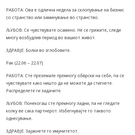
РАБОТА: Ова е одлична недела за склопување на бизнис
со странство или заминување во странство.
ЉУБОВ: Се чувствувате осамено. Не се грижите, следи
многу возбудлив период во вашиот живот.
ЗДРАВЈЕ: Болки во зглобовите.
Рак (22.06 – 22.07)
РАБОТА: Сте преземале премногу обврски на себе, па се
чувствувате како ништо да не можете да стигнете.
Распределете ги задачите.
ЉУБОВ: Понекогаш сте премногу ладни, па не гледате
колку ве сака партнерот. Избегнувајте го таквото
однесување.
ЗДРАВЈЕ: Зајакнете го имунитетот.