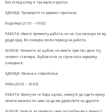
без оглед колку е таа мала и кратка.
ЗДРАВЈЕ: Проверете го крвниот притисок.
Водолија (21.01 – 19.02)
РАБОТА: Имате премногу работа, но на тоа наскоро ќе му
дојде крај. Ве очекува лесен период на работа.
ЉУБОВ: Чезнеете за љубов, но имате чувство дека тој
сегмент стагнира. Љубовта ќе се случи кога најмалку
очекувате.
ЗДРАВЈЕ: Можна е главоболка.
Риби (20.02 – 20.03)
РАБОТА: Многу ќе се бара од вас, немојте да одите преку
своите можности само за да им удоволите на другите.
ЉУБОВ: Знаете да уживате само потребна ви е личност