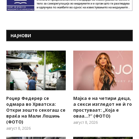
НАЈНОВИ
Роџер Федерер се
Мајка е на четири деца,
одмара во Хрватска:
а секси изгледот не ѝ го
Откри зошто секогаш се
простуваат: „Која е
враќа на Мали Лошињ
оваа…?“ (ФОТО)
(ФОТО)
август 8, 2026
август 8, 2026