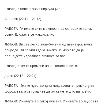
ЗДРАВЈЕ: Лоша венска циркулација.
Стрелец (22.11 – 21.12)
РАБОТА: Ги имате сите можности да остварите голем
успех. Вложете се максимално.
ЉУБОВ: Ви сте лесно заљубливи и од авантуристичка
природа. Ви се чини дека никако не можете да ја
пронајдете идеалната личност за вас.
ЗДРАВЈЕ: Чести промени на расположението.
Јарец (22.12 – 20.01)
РАБОТА: Имате чувство дека надредените премногу ве
форсираат, а се плашите да им кажете што ви пречи.
ЉУБОВ: Уживајте во секој момент. Уживајте во љубовта