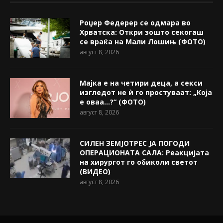
Роџер Федерер се одмара во
Хрватска: Откри зошто секогаш
се враќа на Мали Лошињ (ФОТО)
август 8, 2026
Мајка е на четири деца, а секси
изгледот не ѝ го простуваат: „Која
е оваа…?“ (ФОТО)
август 8, 2026
СИЛЕН ЗЕМЈОТРЕС ЈА ПОГОДИ
ОПЕРАЦИОНАТА САЛА: Реакцијата
на хирургот го обиколи светот
(ВИДЕО)
август 8, 2026