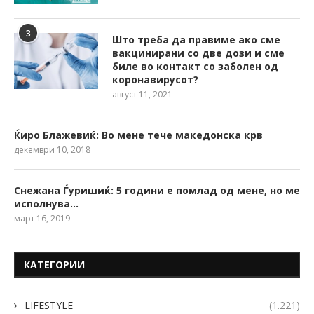
3
Што треба да правиме ако сме
вакцинирани со две дози и сме
биле во контакт со заболен од
коронавирусот?
август 11, 2021
Ќиро Блажевиќ: Во мене тече македонска крв
декември 10, 2018
Снежана Ѓуришиќ: 5 години е помлад од мене, но ме
исполнува…
март 16, 2019
КАТЕГОРИИ
LIFESTYLE
(1.221)