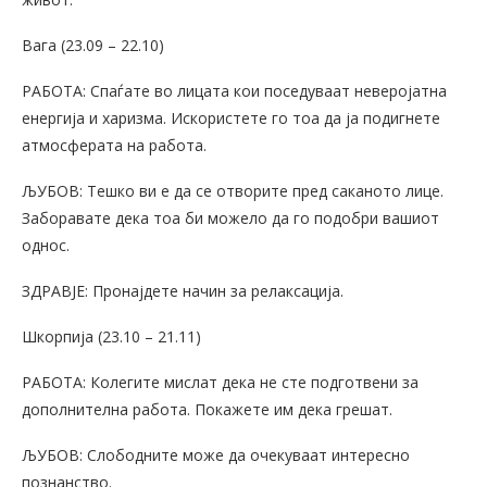
Вага (23.09 – 22.10)
РАБОТА: Спаѓате во лицата кои поседуваат неверојатна
енергија и харизма. Искористете го тоа да ја подигнете
атмосферата на работа.
ЉУБОВ: Тешко ви е да се отворите пред саканото лице.
Заборавате дека тоа би можело да го подобри вашиот
однос.
ЗДРАВЈЕ: Пронајдете начин за релаксација.
Шкорпија (23.10 – 21.11)
РАБОТА: Колегите мислат дека не сте подготвени за
дополнителна работа. Покажете им дека грешат.
ЉУБОВ: Слободните може да очекуваат интересно
познанство.