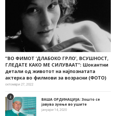
“ВО ФИМОТ ‘ДЛАБОКО ГРЛО’, ВСУШНОСТ,
ГЛЕДАТЕ КАКО МЕ СИЛУВААТ“: Шокантни
детали од животот на најпознатата
актерка во филмови за возрасни (ФОТО)
октомври 27, 2022
2
ВАША ОРДИНАЦИЈА: Зошто се
јавува зуење во ушите
јануари 14, 2020