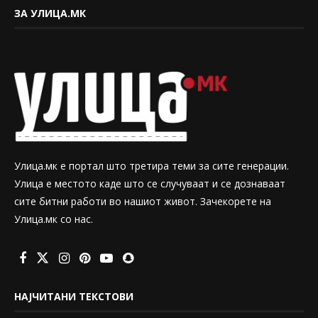
ЗА УЛИЦА.МК
Улица.мк е портал што третира теми за сите генерации.
Улица е местото каде што се случуваат и се дознаваат
сите битни работи во нашиот живот. Зачекорете на
Улица.мк со нас.
НАЈЧИТАНИ ТЕКСТОВИ