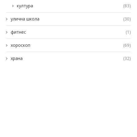
култура
(83)
улична школа
(30)
фитнес
(1)
хороскоп
(69)
храна
(32)