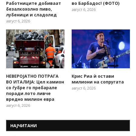
Работниците добиваат
во Барбадос! (ФОТО)
безалкохолно пиво,
август 6, 2026
лубеници и сладолед
август 6, 2026
НЕВЕРОЈАТНО ПОТРАГА
Крис Риа ѝ остави
ВО ИТАЛИЈА: Цел камион
милиони на сопругата
со ѓубре го пребарале
август 6, 2026
поради лото ливче
вредно милион евра
август 6, 2026
НАЈЧИТАНИ