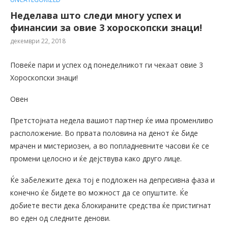
Неделава што следи многу успех и
финансии за овие 3 хороскопски знаци!
декември 22, 2018
Повеќе пари и успех од понеделникот ги чекаат овие 3
Хороскопски знаци!
Овен
Претстојната недела вашиот партнер ќе има променливо
расположение. Во првата половина на денот ќе биде
мрачен и мистериозен, а во попладневните часови ќе се
промени целосно и ќе дејствува како друго лице.
Ќе забележите дека тој е подложен на депресивна фаза и
конечно ќе бидете во можност да се опуштите. Ќе
добиете вести дека блокираните средства ќе пристигнат
во еден од следните денови.