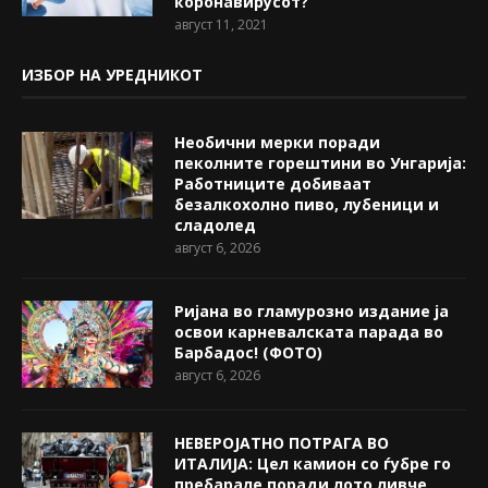
коронавирусот?
август 11, 2021
ИЗБОР НА УРЕДНИКОТ
Необични мерки поради
пеколните горештини во Унгарија:
Работниците добиваат
безалкохолно пиво, лубеници и
сладолед
август 6, 2026
Ријана во гламурозно издание ја
освои карневалската парада во
Барбадос! (ФОТО)
август 6, 2026
НЕВЕРОЈАТНО ПОТРАГА ВО
ИТАЛИЈА: Цел камион со ѓубре го
пребарале поради лото ливче