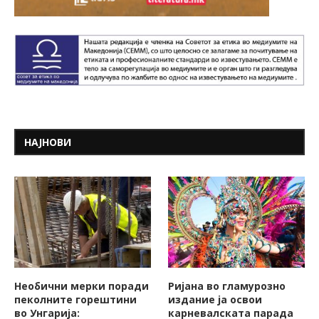
НАЈНОВИ
Необични мерки поради
Ријана во гламурозно
пеколните горештини
издание ја освои
во Унгарија:
карневалската парада