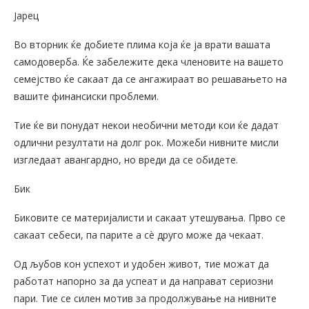
Јарец
Во вторник ќе добиете плима која ќе ја врати вашата
самодоверба. Ќе забележите дека членовите на вашето
семејство ќе сакаат да се ангажираат во решавањето на
вашите финансиски проблеми.
Тие ќе ви понудат некои необични методи кои ќе дадат
одлични резултати на долг рок. Можеби нивните мисли
изгледаат авангардно, но вреди да се обидете.
Бик
Биковите се материјалисти и сакаат утешувања. Прво се
сакаат себеси, па парите а сè друго може да чекаат.
Од љубов кон успехот и удобен живот, тие можат да
работат напорно за да успеат и да направат сериозни
пари. Тие се силен мотив за продолжување на нивните