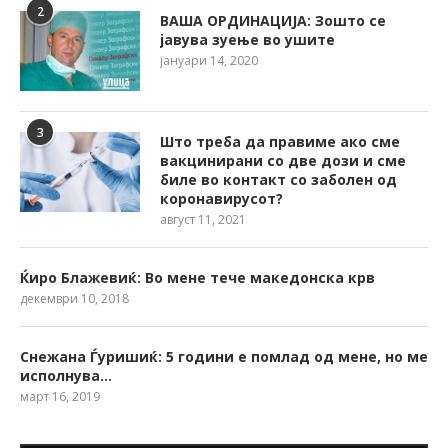
2
ВАША ОРДИНАЦИЈА: Зошто се
јавува зуење во ушите
јануари 14, 2020
3
Што треба да правиме ако сме
вакцинирани со две дози и сме
биле во контакт со заболен од
коронавирусот?
август 11, 2021
Ќиро Блажевиќ: Во мене тече македонска крв
декември 10, 2018
Снежана Ѓуришиќ: 5 години е помлад од мене, но ме
исполнува…
март 16, 2019