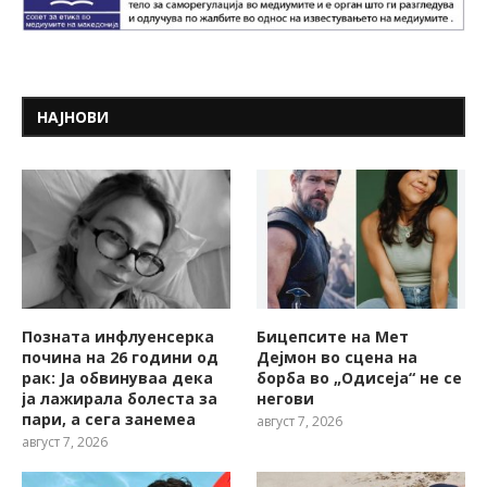
НАЈНОВИ
Позната инфлуенсерка
Бицепсите на Мет
почина на 26 години од
Дејмон во сцена на
рак: Ја обвинуваа дека
борба во „Одисеја“ не се
ја лажирала болеста за
негови
пари, а сега занемеа
август 7, 2026
август 7, 2026