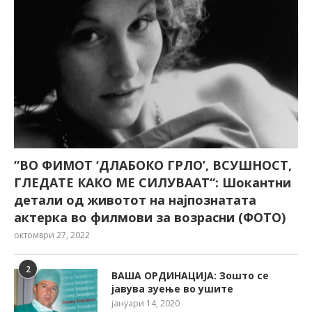
“ВО ФИМОТ ‘ДЛАБОКО ГРЛО’, ВСУШНОСТ,
ГЛЕДАТЕ КАКО МЕ СИЛУВААТ“: Шокантни
детали од животот на најпознатата
актерка во филмови за возрасни (ФОТО)
октомври 27, 2022
2
ВАША ОРДИНАЦИЈА: Зошто се
јавува зуење во ушите
јануари 14, 2020