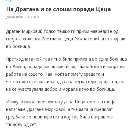
На Драгана и се слоши поради Цеца
декември 20, 2018
Драган Мирковиќ толко тешко ги прими навредите од
својата колешка Светлана Цеца Ражнатовиќ што заврши
во болница.
Претходната ноќ таа итно била примена во една болница
во Виена, поради висок притисок, главоболка и забрзана
работа на срцето. Таа, ноќта помеѓу средата и
четвртокот се вратила од слава од кај еден пријател, но
не се чувствувала добро и морала итно во болница.
Инаку, изминативе неколку дена Цеца константно ја
напаѓаше Драгана Мирковиќ, а “чашата ја прелила“
средбата со новинарите на кој таа била направена
“подолу од се“.