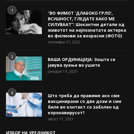
1
“ВО ФИМОТ ‘ДЛАБОКО ГРЛО’,
ВСУШНОСТ, ГЛЕДАТЕ КАКО МЕ
СИЛУВААТ“: Шокантни детали од
животот на најпознатата актерка
во филмови за возрасни (ФОТО)
октомври 27, 2022
2
ВАША ОРДИНАЦИЈА: Зошто се
јавува зуење во ушите
јануари 14, 2020
3
Што треба да правиме ако сме
вакцинирани со две дози и сме
биле во контакт со заболен од
коронавирусот?
август 11, 2021
ИЗБОР НА УРЕДНИКОТ