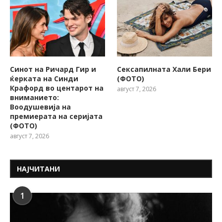
Синот на Ричард Гир и
Сексапилната Хали Бери
ќерката на Синди
(ФОТО)
Крафорд во центарот на
август 7, 2026
вниманието:
Воодушевија на
премиерата на серијата
(ФОТО)
август 7, 2026
НАЈЧИТАНИ
1