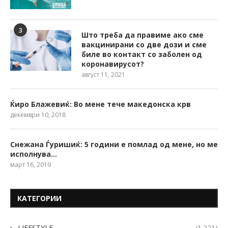
3
Што треба да правиме ако сме
вакцинирани со две дози и сме
биле во контакт со заболен од
коронавирусот?
август 11, 2021
Ќиро Блажевиќ: Во мене тече македонска крв
декември 10, 2018
Снежана Ѓуришиќ: 5 години е помлад од мене, но ме
исполнува…
март 16, 2019
КАТЕГОРИИ
LIFESTYLE
(1.221)