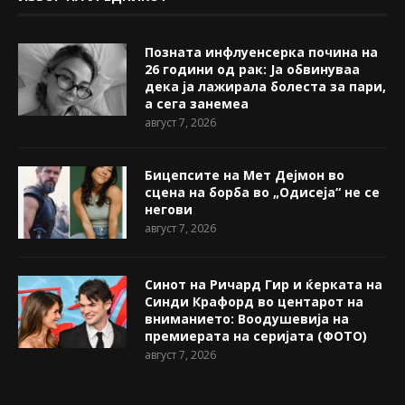
Позната инфлуенсерка почина на
26 години од рак: Ја обвинуваа
дека ја лажирала болеста за пари,
а сега занемеа
август 7, 2026
Бицепсите на Мет Дејмон во
сцена на борба во „Одисеја“ не се
негови
август 7, 2026
Синот на Ричард Гир и ќерката на
Синди Крафорд во центарот на
вниманието: Воодушевија на
премиерата на серијата (ФОТО)
август 7, 2026