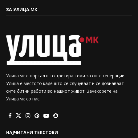
ЗА УЛИЦА.МК
Улица.мк е портал што третира теми за сите генерации.
Улица е местото каде што се случуваат и се дознаваат
сите битни работи во нашиот живот. Зачекорете на
Улица.мк со нас.
НАЈЧИТАНИ ТЕКСТОВИ