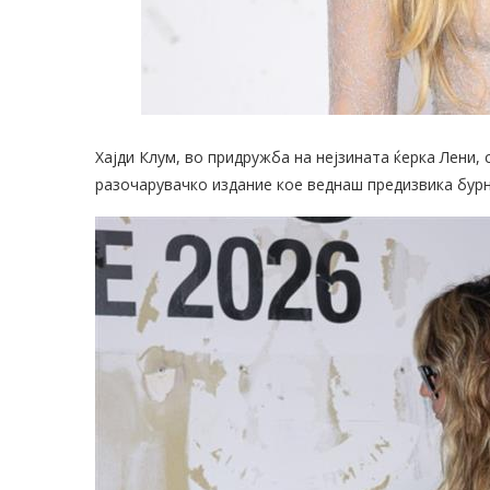
Хајди Клум, во придружба на нејзината ќерка Лени, 
разочарувачко издание кое веднаш предизвика бурн