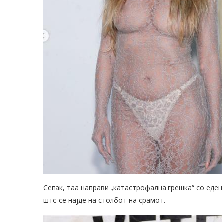
Сепак, таа направи „катастрофална грешка“ со еде
што се најде на столбот на срамот.