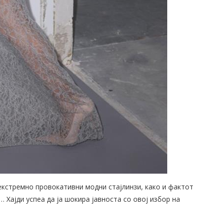
екстремно провокативни модни стајлинзи, како и фактот
 Хајди успеа да ја шокира јавноста со овој избор на