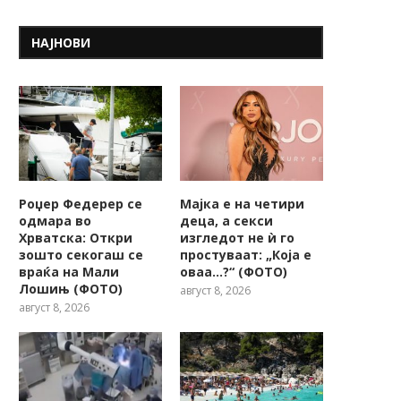
НАЈНОВИ
Роџер Федерер се
Мајка е на четири
одмара во
деца, а секси
Хрватска: Откри
изгледот не ѝ го
зошто секогаш се
простуваат: „Која е
враќа на Мали
оваа…?“ (ФОТО)
Лошињ (ФОТО)
август 8, 2026
август 8, 2026