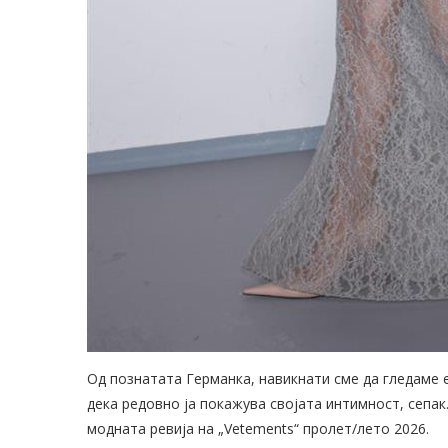
Од познатата Германка, навикнати сме да гледаме 
дека редовно ја покажува својата интимност, сепак…
модната ревија на „Vetements“ пролет/лето 2026.