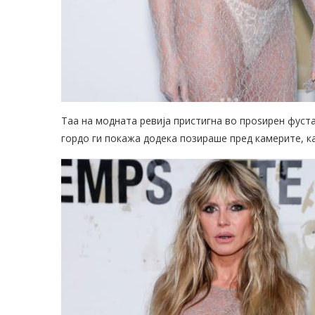
Таа на модната ревија пристигна во проѕирен фустан
гордо ги покажа додека позираше пред камерите, ка