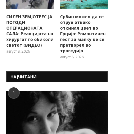
СИЛЕН ЗЕМЈОТРЕС ЈА
Србин можел да се
ПОГОДИ
отруе откако
ОПЕРАЦИОНАТА
откинал цвет во
САЛА: Реакцијата на
Грција: Романтичен
хирургот го обиколи
гест за малку ќе се
светот (ВИДЕО)
претворел во
трагедија
август 8, 2026
август 8, 2026
НАЈЧИТАНИ
1