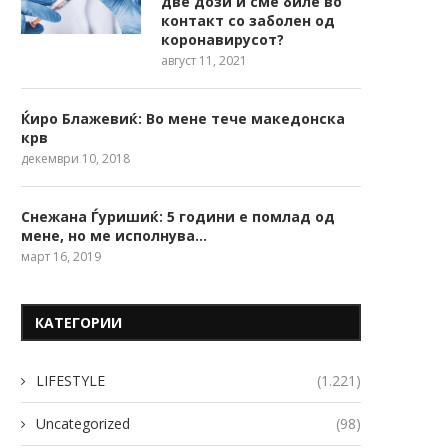
две дози и сме биле во
контакт со заболен од
коронавирусот?
август 11, 2021
Ќиро Блажевиќ: Во мене тече македонска
крв
декември 10, 2018
Снежана Ѓуришиќ: 5 години е помлад од
мене, но ме исполнува…
март 16, 2019
КАТЕГОРИИ
LIFESTYLE
(1.221)
Uncategorized
(98)