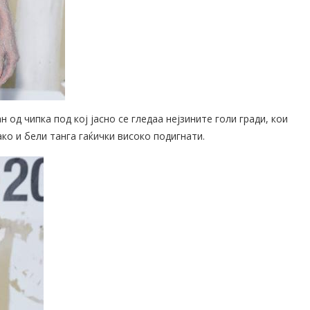
 од чипка под кој јасно се гледаа нејзините голи гради, кои
ко и бели танга гаќички високо подигнати.