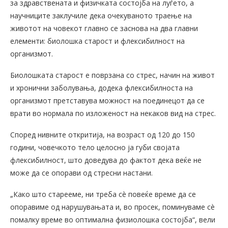
за здравствената и физичката состојба на луѓето, а
научниците заклучиле дека очекуваното траење на
животот на човекот главно се заснова на два главни
елементи: биолошка старост и флексибилност на
организмот.
Биолошката старост е поврзана со стрес, начин на живот
и хронични заболувања, додека флексибилноста на
организмот претставува можност на поединецот да се
врати во нормала по изложеност на некаков вид на стрес.
Според нивните откритија, на возраст од 120 до 150
години, човечкото тело целосно ја губи својата
флексибилност, што доведува до фактот дека веќе не
може да се опорави од стресни настани.
„Како што старееме, ни треба сè повеќе време да се
опоравиме од нарушувањата и, во просек, поминуваме сè
помалку време во оптимална физиолошка состојба“, вели