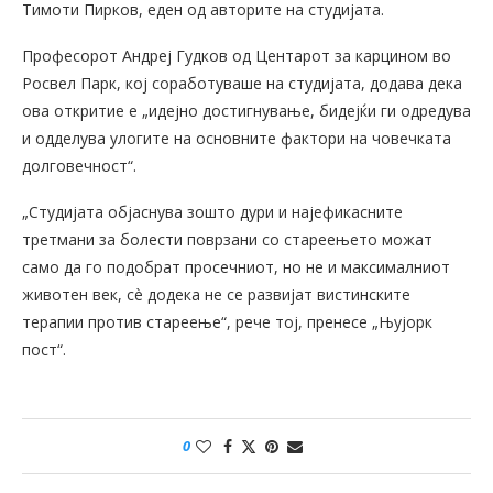
Тимоти Пирков, еден од авторите на студијата.
Професорот Андреј Гудков од Центарот за карцином во
Росвел Парк, кој соработуваше на студијата, додава дека
ова откритие е „идејно достигнување, бидејќи ги одредува
и одделува улогите на основните фактори на човечката
долговечност“.
„Студијата објаснува зошто дури и најефикасните
третмани за болести поврзани со стареењето можат
само да го подобрат просечниот, но не и максималниот
животен век, сè додека не се развијат вистинските
терапии против стареење“, рече тој, пренесе „Њујорк
пост“.
0