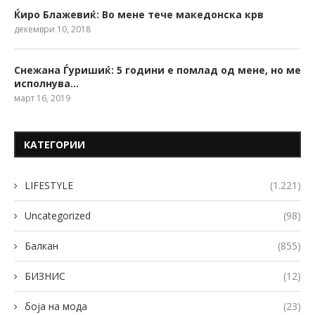
Ќиро Блажевиќ: Во мене тече македонска крв
декември 10, 2018
Снежана Ѓуришиќ: 5 години е помлад од мене, но ме
исполнува…
март 16, 2019
КАТЕГОРИИ
LIFESTYLE
(1.221)
Uncategorized
(98)
Балкан
(855)
БИЗНИС
(12)
боја на мода
(23)