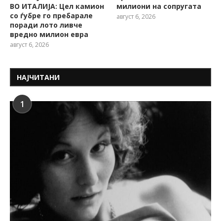
ВО ИТАЛИЈА: Цел камион
милиони на сопругата
со ѓубре го пребарале
август 6, 2026
поради лото ливче
вредно милион евра
август 6, 2026
НАЈЧИТАНИ
1