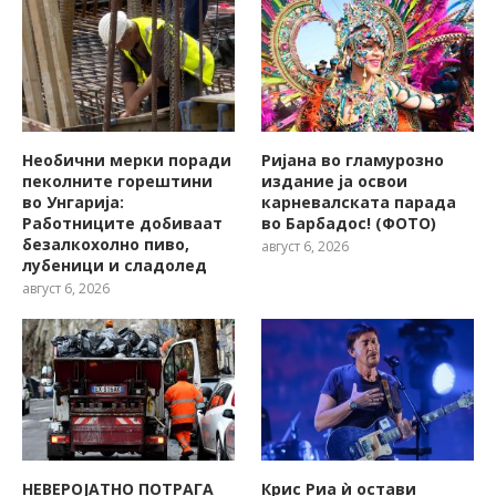
Необични мерки поради
Ријана во гламурозно
пеколните горештини
издание ја освои
во Унгарија:
карневалската парада
Работниците добиваат
во Барбадос! (ФОТО)
безалкохолно пиво,
август 6, 2026
лубеници и сладолед
август 6, 2026
НЕВЕРОЈАТНО ПОТРАГА
Крис Риа ѝ остави