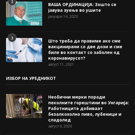
2
ВАША ОРДИНАЦИЈА: Зошто се
јавува зуење во ушите
јануари 14, 2020
3
Што треба да правиме ако сме
вакцинирани со две дози и сме
биле во контакт со заболен од
коронавирусот?
август 11, 2021
ИЗБОР НА УРЕДНИКОТ
Необични мерки поради
пеколните горештини во Унгарија:
Работниците добиваат
безалкохолно пиво, лубеници и
сладолед
август 6, 2026