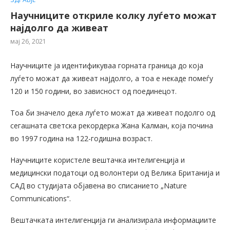
Научниците откриле колку луѓето можат
најдолго да живеат
мај 26, 2021
Научниците ја идентификуваа горната граница до која
луѓето можат да живеат најдолго, а тоа е некаде помеѓу
120 и 150 години, во зависност од поединецот.
Тоа би значело дека луѓето можат да живеат подолго од
сегашната светска рекордерка Жана Калман, која почина
во 1997 година на 122-годишна возраст.
Научниците користеле вештачка интелигенција и
медицински податоци од волонтери од Велика Британија и
САД во студијата објавена во списанието „Nature
Communications“.
Вештачката интелигенција ги анализирала информациите