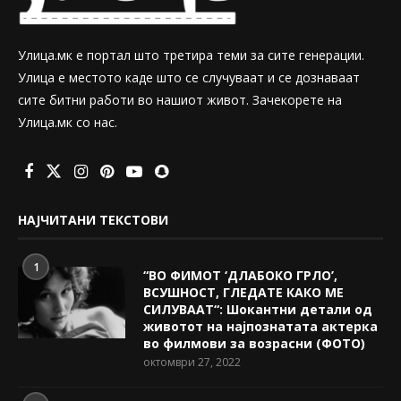
Улица.мк е портал што третира теми за сите генерации.
Улица е местото каде што се случуваат и се дознаваат
сите битни работи во нашиот живот. Зачекорете на
Улица.мк со нас.
НАЈЧИТАНИ ТЕКСТОВИ
1
“ВО ФИМОТ ‘ДЛАБОКО ГРЛО’,
ВСУШНОСТ, ГЛЕДАТЕ КАКО МЕ
СИЛУВААТ“: Шокантни детали од
животот на најпознатата актерка
во филмови за возрасни (ФОТО)
октомври 27, 2022