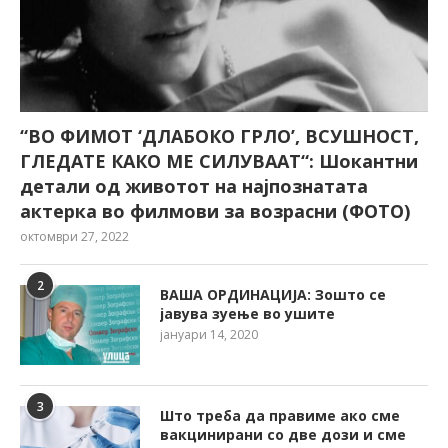
“ВО ФИМОТ ‘ДЛАБОКО ГРЛО’, ВСУШНОСТ,
ГЛЕДАТЕ КАКО МЕ СИЛУВААТ“: Шокантни
детали од животот на најпознатата
актерка во филмови за возрасни (ФОТО)
октомври 27, 2022
2
ВАША ОРДИНАЦИЈА: Зошто се
јавува зуење во ушите
јануари 14, 2020
3
Што треба да правиме ако сме
вакцинирани со две дози и сме