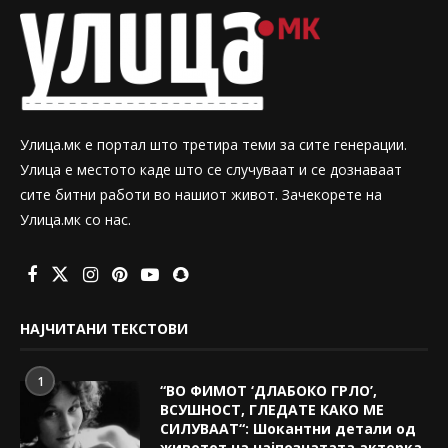
Улица.мк е портал што третира теми за сите генерации.
Улица е местото каде што се случуваат и се дознаваат
сите битни работи во нашиот живот. Зачекорете на
Улица.мк со нас.
НАЈЧИТАНИ ТЕКСТОВИ
1
“ВО ФИМОТ ‘ДЛАБОКО ГРЛО’,
ВСУШНОСТ, ГЛЕДАТЕ КАКО МЕ
СИЛУВААТ“: Шокантни детали од
животот на најпознатата актерка