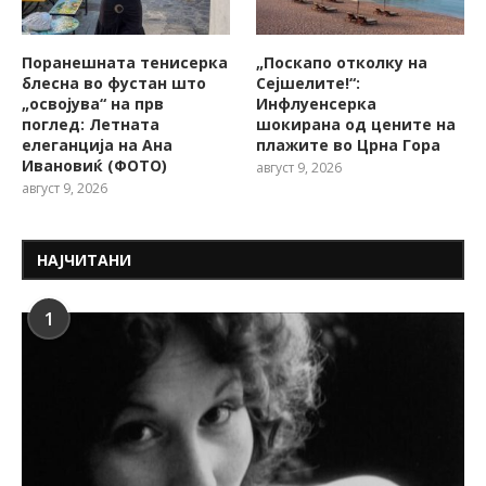
Поранешната тенисерка
„Поскапо отколку на
блесна во фустан што
Сејшелите!“:
„освојува“ на прв
Инфлуенсерка
поглед: Летната
шокирана од цените на
елеганција на Ана
плажите во Црна Гора
Ивановиќ (ФОТО)
август 9, 2026
август 9, 2026
НАЈЧИТАНИ
1