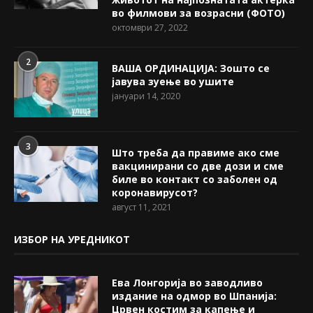
во филмови за возрасни (ФОТО)
октомври 27, 2022
2
ВАША ОРДИНАЦИЈА: Зошто се
јавува зуење во ушите
јануари 14, 2020
3
Што треба да правиме ако сме
вакцинирани со две дози и сме
биле во контакт со заболен од
коронавирусот?
август 11, 2021
ИЗБОР НА УРЕДНИКОТ
Ева Лонгорија во заводливо
издание на одмор во Шпанија:
Црвен костим за капење и