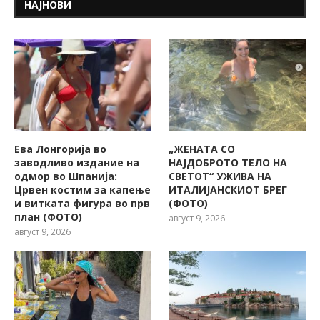
НАЈНОВИ
Ева Лонгорија во
„ЖЕНАТА СО
заводливо издание на
НАЈДОБРОТО ТЕЛО НА
одмор во Шпанија:
СВЕТОТ“ УЖИВА НА
Црвен костим за капење
ИТАЛИЈАНСКИОТ БРЕГ
и витката фигура во прв
(ФОТО)
план (ФОТО)
август 9, 2026
август 9, 2026