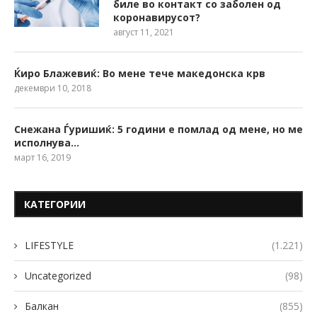
биле во контакт со заболен од
коронавирусот?
август 11, 2021
Ќиро Блажевиќ: Во мене тече македонска крв
декември 10, 2018
Снежана Ѓуришиќ: 5 години е помлад од мене, но ме
исполнува…
март 16, 2019
КАТЕГОРИИ
LIFESTYLE
(1.221)
Uncategorized
(98)
Балкан
(855)