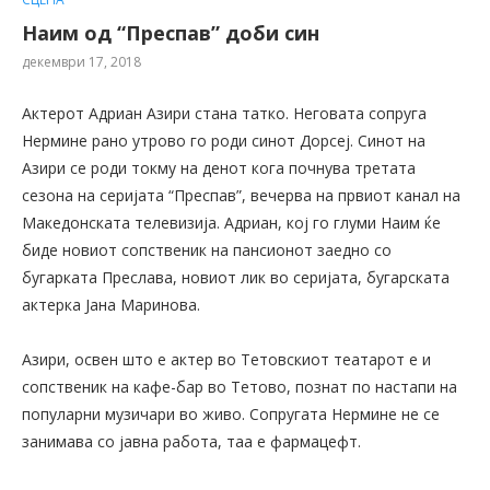
Наим од “Преспав” доби син
декември 17, 2018
Актерот Адриан Азири стана татко. Неговата сопруга
Нермине рано утрово го роди синот Дорсеј. Синот на
Азири се роди токму на денот кога почнува третата
сезона на серијата “Преспав”, вечерва на првиот канал на
Македонската телевизија. Адриан, кој го глуми Наим ќе
биде новиот сопственик на пансионот заедно со
бугарката Преслава, новиот лик во серијата, бугарската
актерка Јана Маринова.
Азири, освен што е актер во Тетовскиот театарот е и
сопственик на кафе-бар во Тетово, познат по настапи на
популарни музичари во живо. Сопругата Нермине не се
занимава со јавна работа, таа е фармацефт.