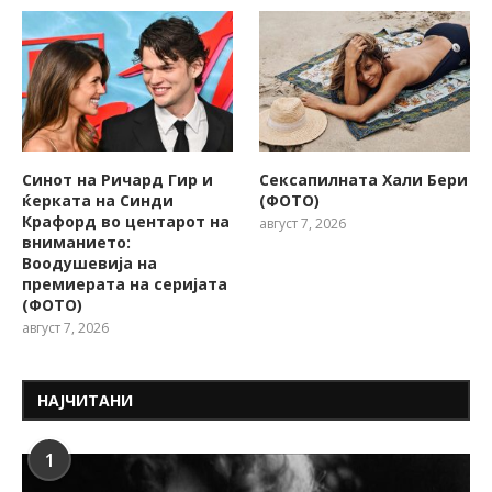
Синот на Ричард Гир и
Сексапилната Хали Бери
ќерката на Синди
(ФОТО)
Крафорд во центарот на
август 7, 2026
вниманието:
Воодушевија на
премиерата на серијата
(ФОТО)
август 7, 2026
НАЈЧИТАНИ
1