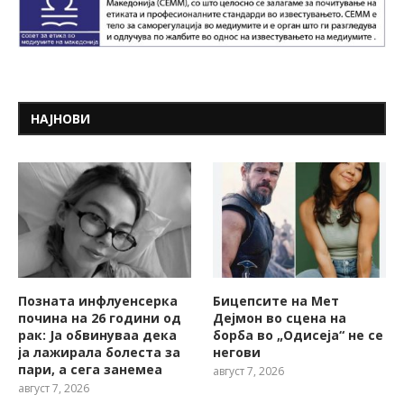
НАЈНОВИ
Позната инфлуенсерка
Бицепсите на Мет
почина на 26 години од
Дејмон во сцена на
рак: Ја обвинуваа дека
борба во „Одисеја“ не се
ја лажирала болеста за
негови
пари, а сега занемеа
август 7, 2026
август 7, 2026