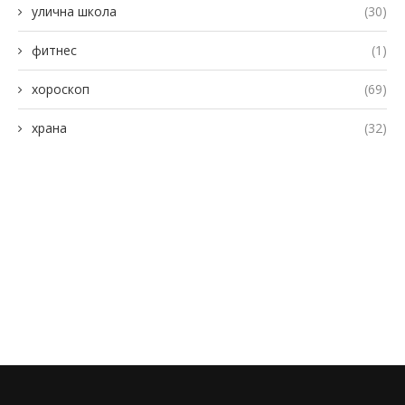
улична школа
(30)
фитнес
(1)
хороскоп
(69)
храна
(32)