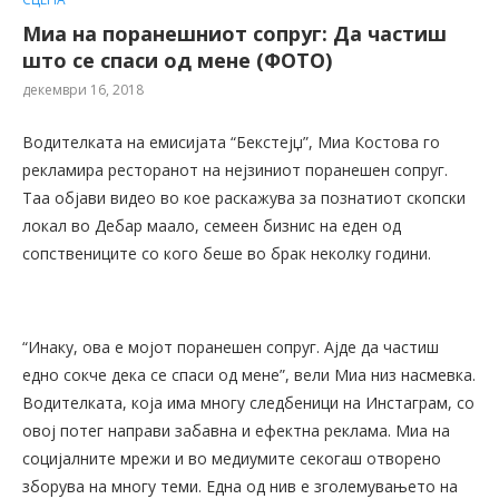
Миа на поранешниот сопруг: Да частиш
што се спаси од мене (ФОТО)
декември 16, 2018
Водителката на емисијата “Бекстејџ”, Миа Костова го
рекламира ресторанот на нејзиниот поранешен сопруг.
Таа објави видео во кое раскажува за познатиот скопски
локал во Дебар маало, семеен бизнис на еден од
сопствениците со кого беше во брак неколку години.
“Инаку, ова е мојот поранешен сопруг. Ајде да частиш
едно сокче дека се спаси од мене”, вели Миа низ насмевка.
Водителката, која има многу следбеници на Инстаграм, со
овој потег направи забавна и ефектна реклама. Миа на
социјалните мрежи и во медиумите секогаш отворено
зборува на многу теми. Една од нив е зголемувањето на