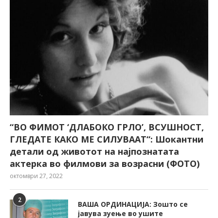
“ВО ФИМОТ ‘ДЛАБОКО ГРЛО’, ВСУШНОСТ,
ГЛЕДАТЕ КАКО МЕ СИЛУВААТ“: Шокантни
детали од животот на најпознатата
актерка во филмови за возрасни (ФОТО)
октомври 27, 2022
2
ВАША ОРДИНАЦИЈА: Зошто се
јавува зуење во ушите