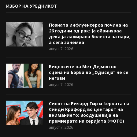
ИЗБОР НА УРЕДНИКОТ
Позната инфлуенсерка почина на
26 години од рак: Ја обвинуваа
дека ја лажирала болеста за пари,
а сега занемеа
август 7, 2026
Бицепсите на Мет Дејмон во
сцена на борба во „Одисеја“ не се
негови
август 7, 2026
Синот на Ричард Гир и ќерката на
Синди Крафорд во центарот на
вниманието: Воодушевија на
премиерата на серијата (ФОТО)
август 7, 2026