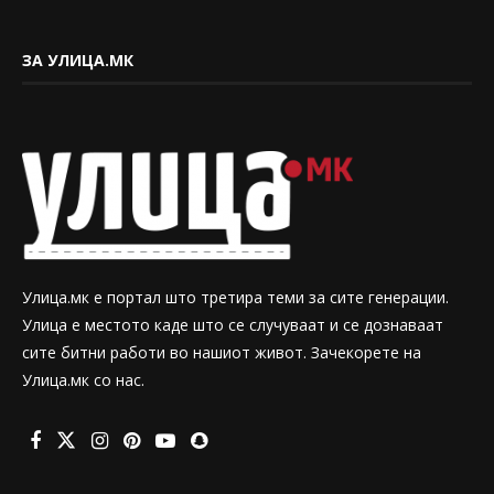
ЗА УЛИЦА.МК
Улица.мк е портал што третира теми за сите генерации.
Улица е местото каде што се случуваат и се дознаваат
сите битни работи во нашиот живот. Зачекорете на
Улица.мк со нас.