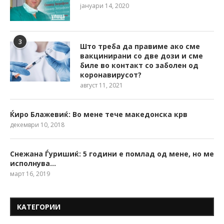
јануари 14, 2020
3
Што треба да правиме ако сме
вакцинирани со две дози и сме
биле во контакт со заболен од
коронавирусот?
август 11, 2021
Ќиро Блажевиќ: Во мене тече македонска крв
декември 10, 2018
Снежана Ѓуришиќ: 5 години е помлад од мене, но ме
исполнува…
март 16, 2019
КАТЕГОРИИ