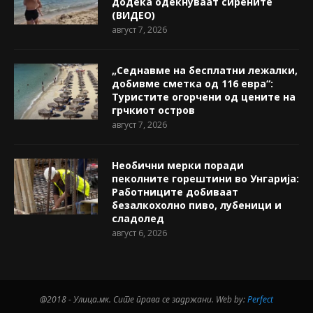
додека одекнуваат сирените
(ВИДЕО)
август 7, 2026
„Седнавме на бесплатни лежалки,
добивме сметка од 116 евра“:
Туристите огорчени од цените на
грчкиот остров
август 7, 2026
Необични мерки поради
пеколните горештини во Унгарија:
Работниците добиваат
безалкохолно пиво, лубеници и
сладолед
август 6, 2026
@2018 - Улица.мк. Сите права се задржани. Web by:
Perfect