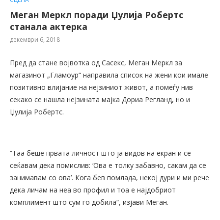
Меган Меркл поради Џулија Робертс
станала актерка
декември 6, 2018
Пред да стане војвотка од Сасекс, Меган Меркл за
магазинот „Гламоур“ направила список на жени кои имале
позитивно влијание на нејзиниот живот, а помеѓу нив
секако се нашла нејзината мајка Дориа Регланд, но и
Џулија Робертс.
“Таа беше првата личност што ја видов на екран и се
сеќавам дека помислив: ‘Ова е толку забавно, сакам да се
занимавам со ова’. Кога бев помлада, некој дури и ми рече
дека личам на неа во профил и тоа е најдобриот
комплимент што сум го добила“, изјави Меган.