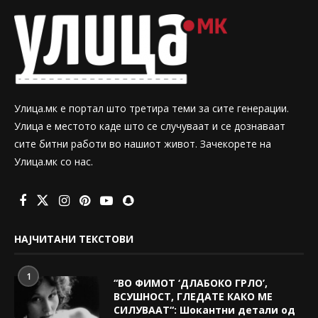
Улица.мк е портал што третира теми за сите генерации.
Улица е местото каде што се случуваат и се дознаваат
сите битни работи во нашиот живот. Зачекорете на
Улица.мк со нас.
НАЈЧИТАНИ ТЕКСТОВИ
1
“ВО ФИМОТ ‘ДЛАБОКО ГРЛО’,
ВСУШНОСТ, ГЛЕДАТЕ КАКО МЕ
СИЛУВААТ“: Шокантни детали од