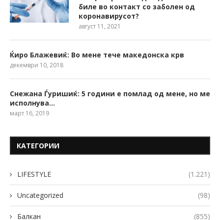
биле во контакт со заболен од
коронавирусот?
август 11, 2021
Ќиро Блажевиќ: Во мене тече македонска крв
декември 10, 2018
Снежана Ѓуришиќ: 5 години е помлад од мене, но ме
исполнува…
март 16, 2019
КАТЕГОРИИ
LIFESTYLE
(1.221)
Uncategorized
(98)
Балкан
(855)