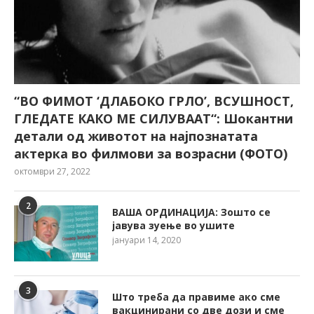
“ВО ФИМОТ ‘ДЛАБОКО ГРЛО’, ВСУШНОСТ,
ГЛЕДАТЕ КАКО МЕ СИЛУВААТ“: Шокантни
детали од животот на најпознатата
актерка во филмови за возрасни (ФОТО)
октомври 27, 2022
2
ВАША ОРДИНАЦИЈА: Зошто се
јавува зуење во ушите
јануари 14, 2020
3
Што треба да правиме ако сме
вакцинирани со две дози и сме