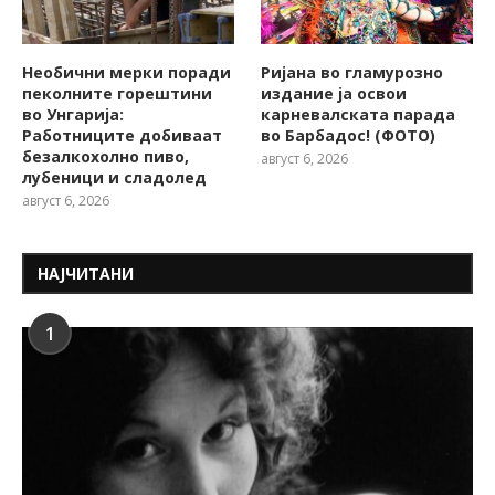
Необични мерки поради
Ријана во гламурозно
пеколните горештини
издание ја освои
во Унгарија:
карневалската парада
Работниците добиваат
во Барбадос! (ФОТО)
безалкохолно пиво,
август 6, 2026
лубеници и сладолед
август 6, 2026
НАЈЧИТАНИ
1