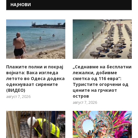
НАЈНОВИ
Плажите полни и покрај
„Седнавме на бесплатни
војната: Вака изгледа
лежалки, добивме
летото во Одеса додека
сметка од 116 евра“:
одекнуваат сирените
Туристите огорчени од
(ВИДЕО)
цените на грчкиот
остров
август 7, 2026
август 7, 2026