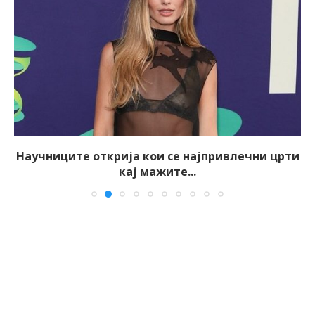
Научниците открија кои се најпривлечни црти
кај мажите...