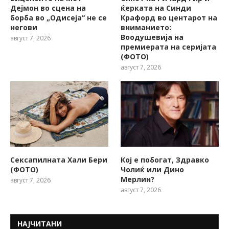
Дејмон во сцена на
ќерката на Синди
борба во „Одисеја“ не се
Крафорд во центарот на
негови
вниманието:
Воодушевија на
август 7, 2026
премиерата на серијата
(ФОТО)
август 7, 2026
Сексапилната Хали Бери
Кој е побогат, Здравко
(ФОТО)
Чолиќ или Дино
Мерлин?
август 7, 2026
август 7, 2026
НАЈЧИТАНИ