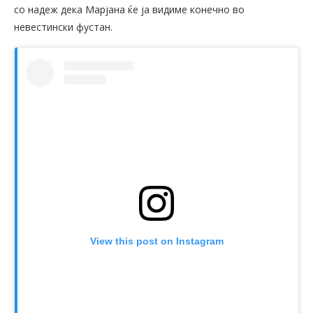
со надеж дека Марјана ќе ја видиме конечно во
невестински фустан.
View this post on Instagram