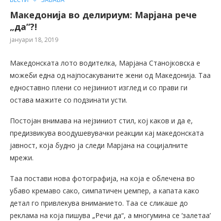
Македонија во делириум: Марјана рече
„да“?!
јануари 18, 2019
Македонската лото водителка, Марјана Станојковска е
можеби една од најпосакуваните жени од Македонија. Таа
едноставно плени со нејзиниот изглед и со прави ги
остава мажите со подзинати усти.
Постојан внимава на нејзиниот стил, кој каков и да е,
предизвикува воодушевувачки реакции кај македонската
јавност, која будно ја следи Марјана на социјалните
мрежи.
Таа постави нова фотографија, на која е облечена во
убаво кремаво сако, симпатичен џемпер, а капата како
детал го привлекува вниманието. Таа се сликаше до
реклама на која пишува „Речи да“, а многумина се ’залетаа’