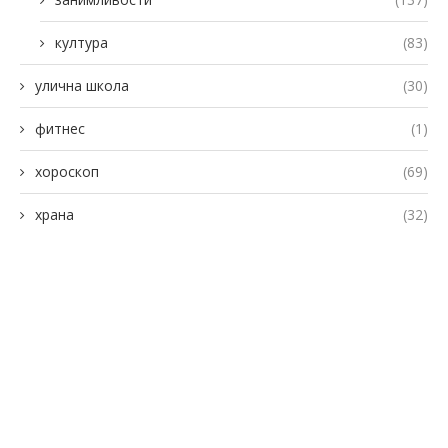
култура
(83)
улична школа
(30)
фитнес
(1)
хороскоп
(69)
храна
(32)