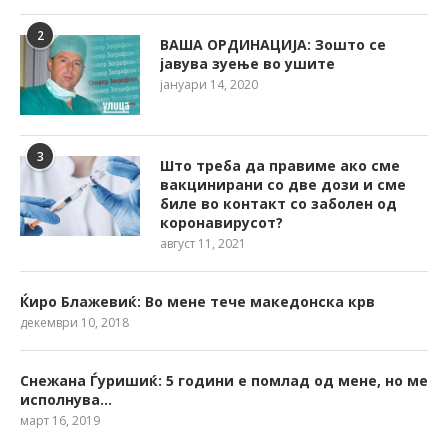
2
ВАША ОРДИНАЦИЈА: Зошто се
јавува зуење во ушите
јануари 14, 2020
3
Што треба да правиме ако сме
вакцинирани со две дози и сме
биле во контакт со заболен од
коронавирусот?
август 11, 2021
Ќиро Блажевиќ: Во мене тече македонска крв
декември 10, 2018
Снежана Ѓуришиќ: 5 години е помлад од мене, но ме
исполнува…
март 16, 2019