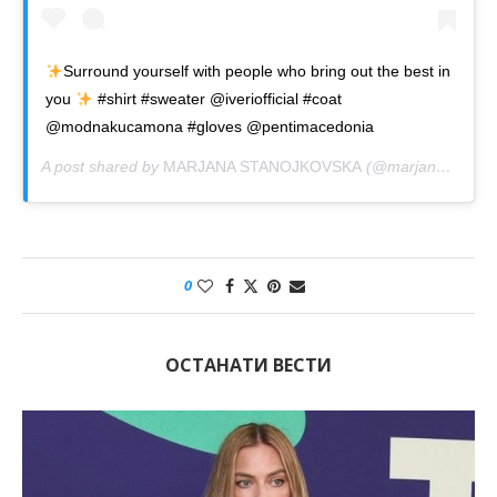
Surround yourself with people who bring out the best in
you
#shirt #sweater @iveriofficial #coat
@modnakucamona #gloves @pentimacedonia
A post shared by
MARJANA STANOJKOVSKA
(@marjanamay) on
0
ОСТАНАТИ ВЕСТИ