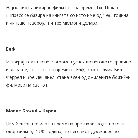
Најскапиот анимиран филм во тоа време, Тхе Полар
Еџпресс се базира на книгата со исто име од 1985 година
и чинеше неверојатни 165 милиони долари.
Елф
И покрај тоа што не е огромен успех по неговото првично
издавање, со текот на времето, Елф, во кој глуми Вил
Феррел и Зое Дешанел, стана еден од омилените божиќни
филмови на светот.
Мапет Божиќ – Керол
Џим Хенсон почина за време на претпроизводството на
овој филм од 1992 година, но неговиот дух живее во