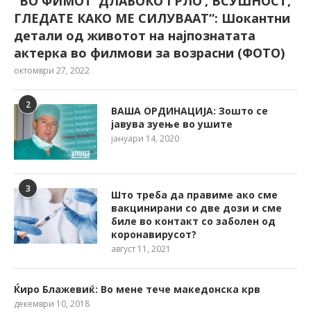
“ВО ФИМОТ ‘ДЛАБОКО ГРЛО’, ВСУШНОСТ,
ГЛЕДАТЕ КАКО МЕ СИЛУВААТ“: Шокантни
детали од животот на најпознатата
актерка во филмови за возрасни (ФОТО)
октомври 27, 2022
2
ВАША ОРДИНАЦИЈА: Зошто се
јавува зуење во ушите
јануари 14, 2020
3
Што треба да правиме ако сме
вакцинирани со две дози и сме
биле во контакт со заболен од
коронавирусот?
август 11, 2021
Ќиро Блажевиќ: Во мене тече македонска крв
декември 10, 2018