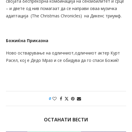
својата беспрекорна комбинација на сензибилитет и срце
– и двете од нив помагаат да се направи оваа музичка
адаптација (The Christmas Chronicles) на Дикенс триумф.
Божиќна Приказна
Ново остварување на одличниот,одличниот актер Курт
Расел, кој е Дедо Мраз и се обидува да го спаси Божиќ!
0
ОСТАНАТИ ВЕСТИ