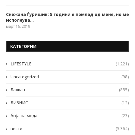
Снежана Ѓуришиќ: 5 години е помлад од мене, но ме
исполнува…
март 16, 2019
КАТЕГОРИИ
LIFESTYLE
(1.221)
Uncategorized
(98)
Балкан
(855)
БИЗНИС
(12)
боја на мода
(23)
вести
(5.364)