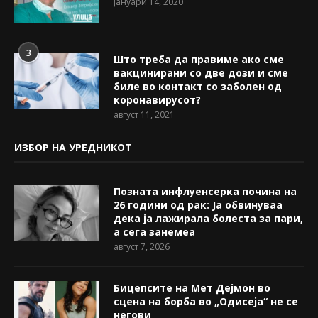
јануари 14, 2020
3
Што треба да правиме ако сме
вакцинирани со две дози и сме
биле во контакт со заболен од
коронавирусот?
август 11, 2021
ИЗБОР НА УРЕДНИКОТ
Позната инфлуенсерка почина на
26 години од рак: Ја обвинуваа
дека ја лажирала болеста за пари,
а сега занемеа
август 7, 2026
Бицепсите на Мет Дејмон во
сцена на борба во „Одисеја“ не се
негови