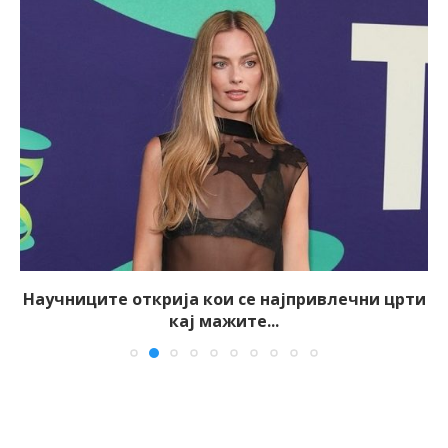
Научниците открија кои се најпривлечни црти
кај мажите...