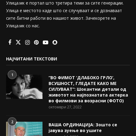
Улица.мк е портал што третира теми за сите генерации.
Улица е местото каде што се случуваат и се дознаваат
сите битни работи во нашиот живот. Зачекорете на
Улица.мк со нас.
НАЈЧИТАНИ ТЕКСТОВИ
1
“ВО ФИМОТ ‘ДЛАБОКО ГРЛО’,
ВСУШНОСТ, ГЛЕДАТЕ КАКО МЕ
СИЛУВААТ“: Шокантни детали од
животот на најпознатата актерка
во филмови за возрасни (ФОТО)
октомври 27, 2022
2
ВАША ОРДИНАЦИЈА: Зошто се
јавува зуење во ушите