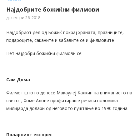
Најдобрите божиќни филмови
декември 26, 2018
Најдобриот дел од Божиќ покрај храната, празниците,
подароците, саканите и забавите се и филмовите
Пет најдобри божиќни филмови се:
Сам Дома
Филмот што го донесе Макаулеј Калкин на вниманието на
светот, Хоме Алоне профитираше речиси половина
милијарда долари од неговото пуштање во 1990 година.
Поларниот експрес