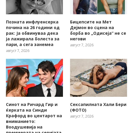
Позната инфлуенсерка
Бицепсите на Мет
почина на 26 години од
Дејмон во сцена на
рак: Ја обвинуваа дека
борба во „Одисеја“ не се
ја лажирала болеста за
негови
пари, а сега занемеа
август 7, 2026
август 7, 2026
Синот на Ричард Гир и
Сексапилната Хали Бери
ќерката на Синди
(ФОТО)
Крафорд во центарот на
август 7, 2026
вниманието:
Воодушевија на
премиерата на серијата