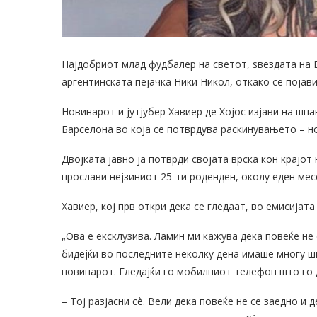
Најдобриот млад фудбалер на светот, ѕвездата на Б
аргентинската пејачка Ники Никол, откако се појави
Новинарот и јутјубер Хавиер де Хојос изјави на шп
Барселона во која се потврдува раскинувањето – но
Двојката јавно ја потврди својата врска кон крајот
прослави нејзиниот 25-ти роденден, околу еден мес
Хавиер, кој прв откри дека се гледаат, во емисијата 
„Ова е ексклузива. Ламин ми кажува дека повеќе не 
бидејќи во последните неколку дена имаше многу ш
новинарот. Гледајќи го мобилниот телефон што го 
– Тој разјасни сè. Вели дека повеќе не се заедно и