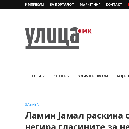
ИМПРЕСУМ
ЗА ПОРТАЛОТ
МАРКЕТИНГ
КОНТАКТ
ВЕСТИ
СЦЕНА
УЛИЧНА ШКОЛА
БОЈА 
ЗАБАВА
Ламин Јамал ​​раскина 
негира гласините за н