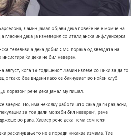
арселона, Ламин Јамал ​​објави дека повеќе не е момче на
ја гласини дека ја изневерил со италијанска инфлуенсерка.
анска телевизија дека добил СМС-порака од ѕвездата на
 инсистирајќи дека не бил неверен.
 на август, кога 18-годишниот Ламин излезе со Ники за да го
ец откако беа видени како се бакнуваат во ноќен клуб.
„Д Коразон“ рече дека Јамал ​​му пишал.
се заедно. Но, има неколку работи што сака да ги разјасни,
пекулации за тоа дали можеби бил неверен“, рече
држеше во рака, Хавиер рече дека нема сомнежи.
 дека раскинувањето не е поради никаква измама. Тие