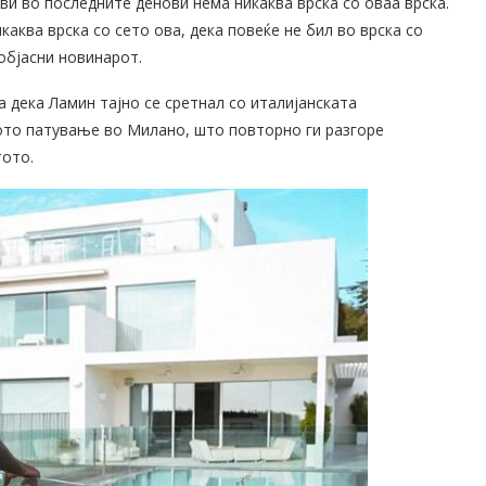
ави во последните денови нема никаква врска со оваа врска.
аква врска со сето ова, дека повеќе не бил во врска со
 објасни новинарот.
 дека Ламин тајно се сретнал со италијанската
ото патување во Милано, што повторно ги разгоре
тото.