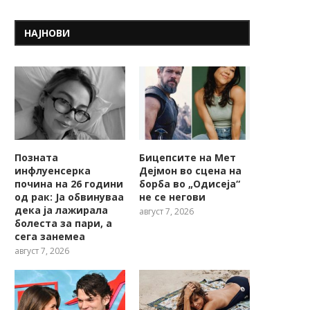
НАЈНОВИ
Позната
Бицепсите на Мет
инфлуенсерка
Дејмон во сцена на
почина на 26 години
борба во „Одисеја“
од рак: Ја обвинуваа
не се негови
дека ја лажирала
август 7, 2026
болеста за пари, а
сега занемеа
август 7, 2026