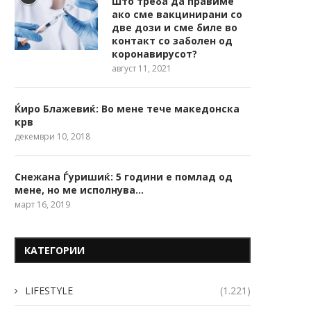
Што треба да правиме
ако сме вакцинирани со
две дози и сме биле во
контакт со заболен од
коронавирусот?
август 11, 2021
Ќиро Блажевиќ: Во мене тече македонска
крв
декември 10, 2018
Снежана Ѓуришиќ: 5 години е помлад од
мене, но ме исполнува…
март 16, 2019
КАТЕГОРИИ
LIFESTYLE
(1.221)