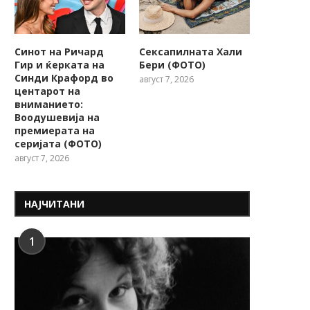
Синот на Ричард
Сексапилната Хали
Гир и ќерката на
Бери (ФОТО)
Синди Крафорд во
август 7, 2026
центарот на
вниманието:
Воодушевија на
премиерата на
серијата (ФОТО)
август 7, 2026
НАЈЧИТАНИ
1
Никол Кидман во „Ферари“ му
„Седнавме на беспл
се смееше на...
лежалки, добивме сме
116...