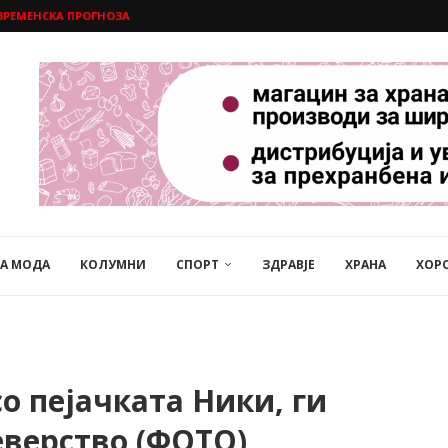
ВРЕМЕНСКА ПРОГНОЗА
НА МОДА
КОЛУМНИ
СПОРТ
ЗДРАВЈЕ
ХРАНА
ХОР
со пејачката Ники, ги
еверство (ФОТО)