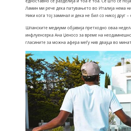
едноставно се разделија и тоа е тоа. Сè што се пој
Ламин ми рече дека патувањето во Италија нема ник
Ники кога тој заминал и дека не бил со никој друг –
Шпанските медиуми објавија претходно оваа недела
инфлуенсерка Ана Џеносо за време на неодамнешн
гласините за можна афера меѓу нив двајца во мина