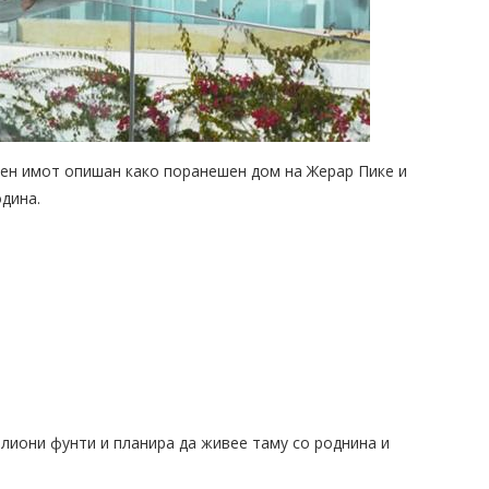
зен имот опишан како поранешен дом на Жерар Пике и
дина.
илиони фунти и планира да живее таму со роднина и