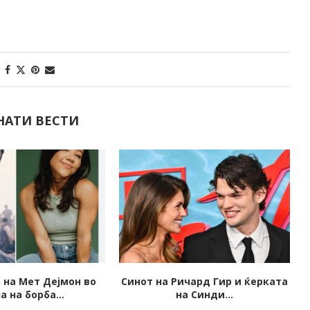
НАТИ ВЕСТИ
чард Гир и ќерката
Кој е побогат, Здравко Чолиќ
а Синди...
или Дино Мерлин?