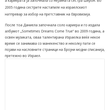
а кариерата ја започнала со нејзината сестра Шерон. Во
2005 година сестрите настапиле на израелскиот
натпревар за избор на претставник на Евровизија.
После тоа Даниела започнала соло кариера и го издала
албумот „Sometimes Dreams Come True“ во 2009 година, а
освен музиката, оваа талентирана Израелка веќе некое
време се занимава со манекенство и неколку пати се
појави на насловните страници на бројни модни списанија,
претежно во Израел.