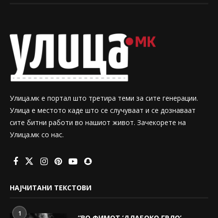
Улица.мк е портал што третира теми за сите генерации.
Улица е местото каде што се случуваат и се дознаваат
сите битни работи во нашиот живот. Зачекорете на
Улица.мк со нас.
НАЈЧИТАНИ ТЕКСТОВИ
1
“ВО ФИМОТ ‘ДЛАБОКО ГРЛО’,