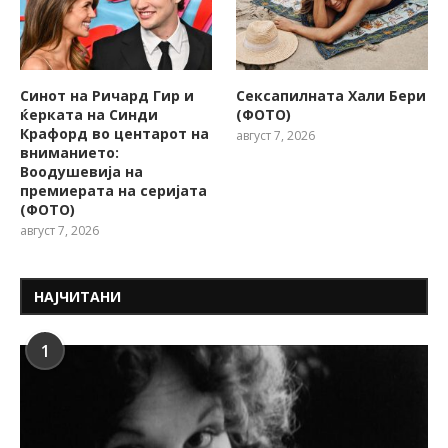
Синот на Ричард Гир и
Сексапилната Хали Бери
ќерката на Синди
(ФОТО)
Крафорд во центарот на
август 7, 2026
вниманието:
Воодушевија на
премиерата на серијата
(ФОТО)
август 7, 2026
НАЈЧИТАНИ
1