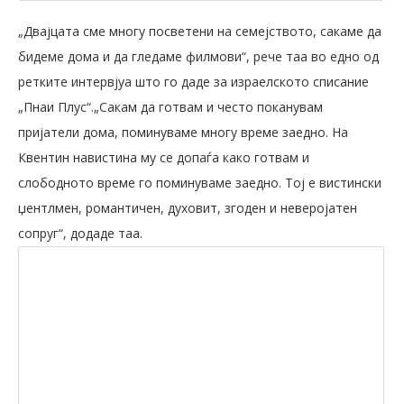
„Двајцата сме многу посветени на семејството, сакаме да
бидеме дома и да гледаме филмови“, рече таа во едно од
ретките интервјуа што го даде за израелското списание
„Пнаи Плус“.„Сакам да готвам и често поканувам
пријатели дома, поминуваме многу време заедно. На
Квентин навистина му се допаѓа како готвам и
слободното време го поминуваме заедно. Тој е вистински
џентлмен, романтичен, духовит, згоден и неверојатен
сопруг“, додаде таа.