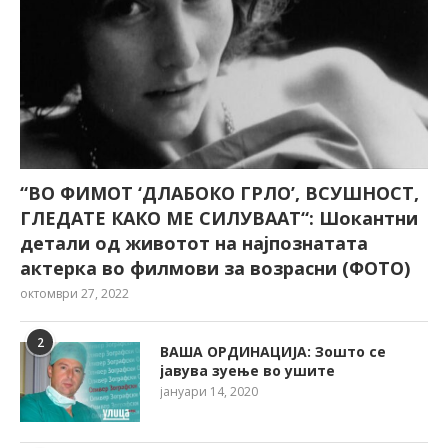
“ВО ФИМОТ ‘ДЛАБОКО ГРЛО’, ВСУШНОСТ,
ГЛЕДАТЕ КАКО МЕ СИЛУВААТ“: Шокантни
детали од животот на најпознатата
актерка во филмови за возрасни (ФОТО)
октомври 27, 2022
2
ВАША ОРДИНАЦИЈА: Зошто се
јавува зуење во ушите
јануари 14, 2020