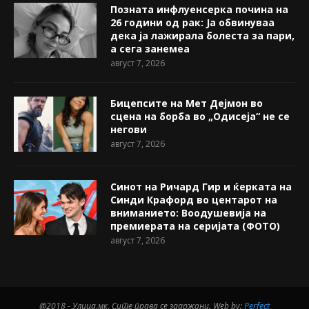
Позната инфлуенсерка почина на
26 години од рак: Ја обвинуваа
дека ја лажирала болеста за пари,
а сега занемеа
август 7, 2026
Бицепсите на Мет Дејмон во
сцена на борба во „Одисеја“ не се
негови
август 7, 2026
Синот на Ричард Гир и ќерката на
Синди Крафорд во центарот на
вниманието: Воодушевија на
премиерата на серијата (ФОТО)
август 7, 2026
@2018 - Улица.мк. Сите права се задржани. Web by:
Perfect