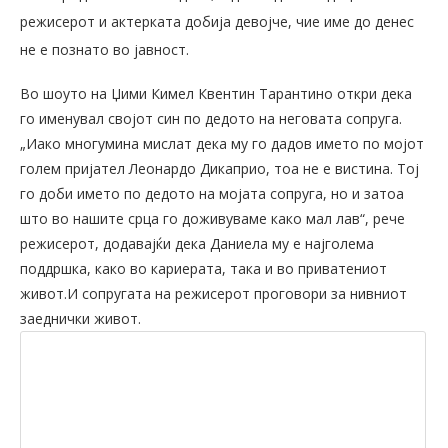
режисерот и актерката добија девојче, чие име до денес
не е познато во јавност.
Во шоуто на Џими Кимел Квентин Тарантино откри дека
го именувал својот син по дедото на неговата сопруга.
„Иако многумина мислат дека му го дадов името по мојот
голем пријател Леонардо Дикаприо, тоа не е вистина. Тој
го доби името по дедото на мојата сопруга, но и затоа
што во нашите срца го доживуваме како мал лав“, рече
режисерот, додавајќи дека Даниела му е најголема
поддршка, како во кариерата, така и во приватениот
живот.И сопругата на режисерот проговори за нивниот
заеднички живот.