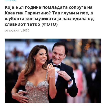
Која е 21 година помладата сопруга на
Квентин Тарантино? Таа глуми и пее, а
љубовта кон музиката ја наследила од
славниот татко (ФОТО)
февруари 1, 2026