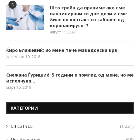
3
Што треба да правиме ако сме
вакцинирани со две дози и сме
биле во контакт со заболен од
коронавирусот?
август 11, 2021
Ќиро Блажевиќ: Во мене тече македонска крв
декември 10, 2018
Снежана Ѓуришиќ: 5 години е помлад од мене, но ме
исполнува…
март 16, 2019
КАТЕГОРИИ
LIFESTYLE
(1.221)
Uncategorized
(98)