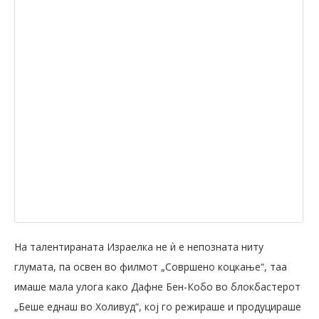
На талентираната Израелка не ѝ е непозната ниту
глумата, па освен во филмот „Совршено коцкање“, таа
имаше мала улога како Дафне Бен-Кобо во блокбастерот
„Беше еднаш во Холивуд“, кој го режираше и продуцираше