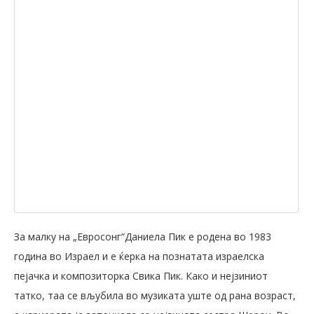
За малку на „Евросонг“Даниела Пик е родена во 1983
година во Израел и е ќерка на познатата израелска
пејачка и композиторка Свика Пик. Како и нејзиниот
татко, таа се вљубила во музиката уште од рана возраст,