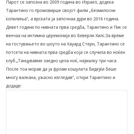
Парот се запозна во 2009 година во Израел, додека
Тарантино го промовирше својот филм „Безмилосни
копилиња“, а врската ја започнаа дури во 2016 година.
Девет години по нивната прва средба, Тарантино и Пик се
венчаа на интимна церемонија во Беверли Хилс.За време
на гостувањето во шоуто на Хауард Стерн, Тарантино се
потсети на нивната прва средба која се случила во ноќен
клуб.„Танцувавме заедно цела ноќ, најмалку три часа.
После тоа морав да ја фрлам кошулата бидејќи беше
многу валкана, ужасно изгледав“, откри Тарантино и
додаде: