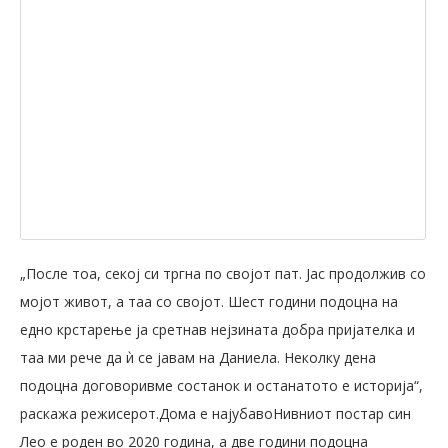
„После тоа, секој си тргна по својот пат. Јас продолжив со
мојот живот, а таа со својот. Шест години подоцна на
едно крстарење ја сретнав нејзината добра пријателка и
таа ми рече да ѝ се јавам на Даниела. Неколку дена
подоцна договоривме состанок и останатото е историја“,
раскажа режисерот.Дома е најубавоНивниот постар син
Лео е роден во 2020 година, а две години подоцна