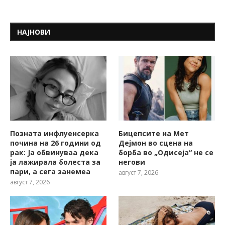
НАЈНОВИ
Позната инфлуенсерка
Бицепсите на Мет
почина на 26 години од
Дејмон во сцена на
рак: Ја обвинуваа дека
борба во „Одисеја“ не се
ја лажирала болеста за
негови
пари, а сега занемеа
август 7, 2026
август 7, 2026