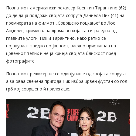
Познатиот американски режисер Квентин Тарантино (62)
дојде да ја поддржи својата сопруга Даниела Пик (41) на
премиерата на филмот „Совршено коцкање“ во Лос
Анџелес, криминална драма во која таа игра една од
главните улоги. Пик и Тарантино, иако ретко се
појавуваат заедно во јавност, заедно пристигнаа на
црвениот тепих и не ја криеја својата блискост пред
фотографите.
Познатиот режисер не се одвојуваше од својата сопруга,
а за оваа свечена пригода Пик избра црвен фустан со гол
грб кој совршено ѝ прилегаше.