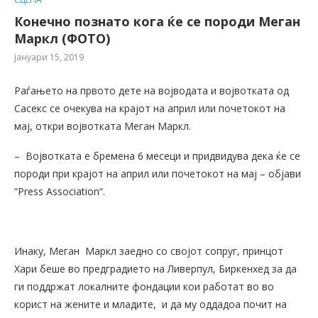
Конечно познато кога ќе се породи Меган
Маркл (ФОТО)
јануари 15, 2019
Раѓањето на првото дете на војводата и војвотката од
Сасекс се очекува на крајот на април или почетокот на
мај, откри војвотката Меган Маркл.
– Војвотката е бремена 6 месеци и придвидува дека ќе се
породи при крајот на април или почетокот на мај – објави
“Press Association“.
Инаку, Меган Маркл заедно со својот сопруг, принцот
Хари беше во предградието на Ливерпул, Биркенхед за да
ги поддржат локалните фондации кои работат во во
корист на жените и младите, и да му оддадоа почит на