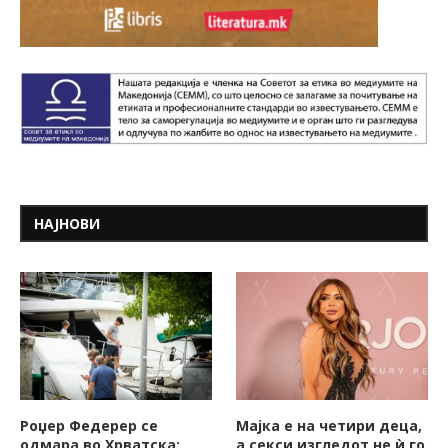
НАЈНОВИ
Роџер Федерер се
Мајка е на четири деца,
одмара во Хрватска:
а секси изгледот не ѝ го