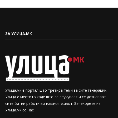
ЗА УЛИЦА.МК
Улица.мк е портал што третира теми за сите генерации.
Улица е местото каде што се случуваат и се дознаваат
сите битни работи во нашиот живот. Зачекорете на
Улица.мк со нас.