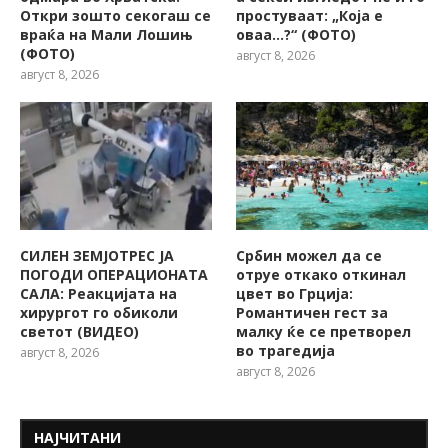
Откри зошто секогаш се
простуваат: „Која е
враќа на Мали Лошињ
оваа…?“ (ФОТО)
(ФОТО)
август 8, 2026
август 8, 2026
СИЛЕН ЗЕМЈОТРЕС ЈА
Србин можел да се
ПОГОДИ ОПЕРАЦИОНАТА
отруе откако откинал
САЛА: Реакцијата на
цвет во Грција:
хирургот го обиколи
Романтичен гест за
светот (ВИДЕО)
малку ќе се претворел
во трагедија
август 8, 2026
август 8, 2026
НАЈЧИТАНИ