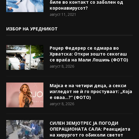
биле во контакт со заболен од
коронавирусот?
август 11, 2021
ИЗБОР НА УРЕДНИКОТ
Роџер Федерер се одмара во
Хрватска: Откри зошто секогаш
се враќа на Мали Лошињ (ФОТО)
август 8, 2026
Мајка е на четири деца, а секси
изгледот не ѝ го простуваат: „Која
е оваа…?“ (ФОТО)
август 8, 2026
СИЛЕН ЗЕМЈОТРЕС ЈА ПОГОДИ
ОПЕРАЦИОНАТА САЛА: Реакцијата
на хирургот го обиколи светот