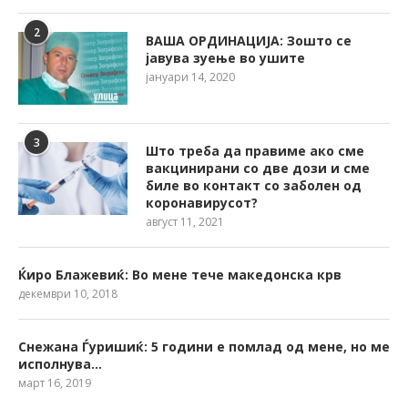
2
ВАША ОРДИНАЦИЈА: Зошто се
јавува зуење во ушите
јануари 14, 2020
3
Што треба да правиме ако сме
вакцинирани со две дози и сме
биле во контакт со заболен од
коронавирусот?
август 11, 2021
Ќиро Блажевиќ: Во мене тече македонска крв
декември 10, 2018
Снежана Ѓуришиќ: 5 години е помлад од мене, но ме
исполнува…
март 16, 2019